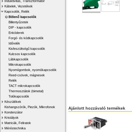
Induktivitás, Transzformátor
Kábelek, Vezetékek
Kapcsolók, Relék
Billenő kapcsolók
Billentyűzetek
DIP - kapcsolók
Enkóderek
Forgó- és kódkapcsolók
Időrelék
Kisfeszültségű kapcsolók
Kulcsos kapcsolók
Lábkapcsolók
Mikrokapcsolók
Nyomógombok, nyomókapcsolók
Reed-csövek, mágnesek
Relék
TACT mikrokapcsolók
Thermosztátok (bimetal)
Tolókapcsolók
Készülékek
Kishangszórók, Piezók, Mikrofonok
Ajánlott hozzávaló termékek
Kondenzátor
Kristályok
Matricák, Feliratok
Méréstechnika