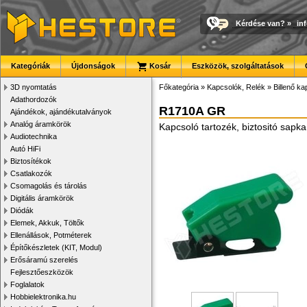
Kérdése van?
»
in
Kategóriák
Újdonságok
Kosár
Eszközök, szolgáltatások
3D nyomtatás
Főkategória
»
Kapcsolók, Relék
»
Billenő k
Adathordozók
R1710A GR
Ajándékok, ajándékutalványok
Analóg áramkörök
Kapcsoló tartozék, biztositó sapka
Audiotechnika
Autó HiFi
Biztosítékok
Csatlakozók
Csomagolás és tárolás
Digitális áramkörök
Diódák
Elemek, Akkuk, Töltők
Ellenállások, Potméterek
Építőkészletek (KIT, Modul)
Erősáramú szerelés
Fejlesztőeszközök
Foglalatok
Hobbielektronika.hu