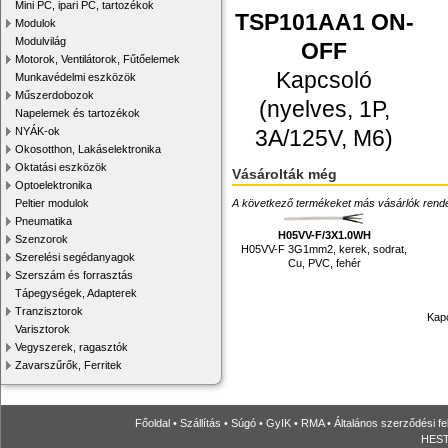
Mini PC, ipari PC, tartozékok
TSP101AA1 ON-
Modulok
Modulvilág
OFF
Motorok, Ventilátorok, Fűtőelemek
Kapcsoló
Munkavédelmi eszközök
Műszerdobozok
(nyelves, 1P,
Napelemek és tartozékok
3A/125V, M6)
NYÁK-ok
Okosotthon, Lakáselektronika
Oktatási eszközök
Vásárolták még
Optoelektronika
A következő termékeket más vásárlók rendelték
Peltier modulok
Pneumatika
H05VV-F/3X1.0WH
Szenzorok
H05VV-F 3G1mm2, kerek, sodrat,
Szerelési segédanyagok
Cu, PVC, fehér
Szerszám és forrasztás
Tápegységek, Adapterek
Tranzisztorok
Kapc
Varisztorok
Vegyszerek, ragasztók
Zavarszűrők, Ferritek
Főoldal
•
Szállítás
•
Súgó
•
GyIK
•
RMA
•
Általános szerződési fe
HESTO