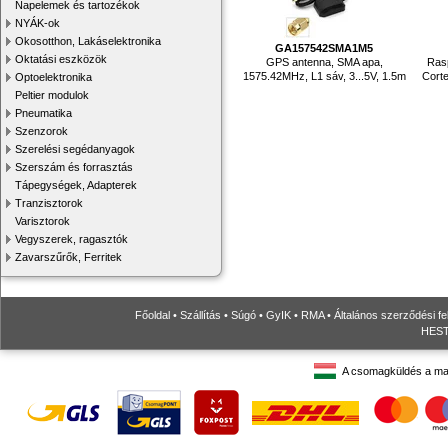
Napelemek és tartozékok
NYÁK-ok
Okosotthon, Lakáselektronika
GA157542SMA1M5
Oktatási eszközök
GPS antenna, SMA apa,
Ras
1575.42MHz, L1 sáv, 3...5V, 1.5m
Cort
Optoelektronika
Peltier modulok
Pneumatika
Szenzorok
Szerelési segédanyagok
Szerszám és forrasztás
Tápegységek, Adapterek
Tranzisztorok
Varisztorok
Vegyszerek, ragasztók
Zavarszűrők, Ferritek
Főoldal
•
Szállítás
•
Súgó
•
GyIK
•
RMA
•
Általános szerződési fe
HESTO
A csomagküldés a ma