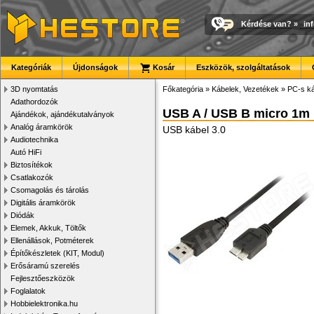
Kérdése van?
»
in
Kategóriák
Újdonságok
Kosár
Eszközök, szolgáltatások
3D nyomtatás
Főkategória
»
Kábelek, Vezetékek
»
PC-s ká
Adathordozók
USB A / USB B micro 1m
Ajándékok, ajándékutalványok
Analóg áramkörök
USB kábel 3.0
Audiotechnika
Autó HiFi
Biztosítékok
Csatlakozók
Csomagolás és tárolás
Digitális áramkörök
Diódák
Elemek, Akkuk, Töltők
Ellenállások, Potméterek
Építőkészletek (KIT, Modul)
Erősáramú szerelés
Fejlesztőeszközök
Foglalatok
Hobbielektronika.hu