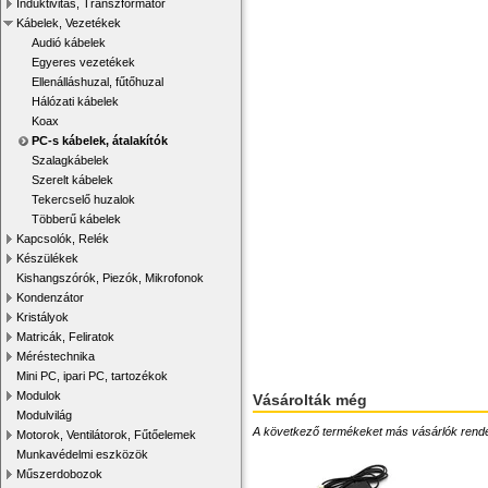
Induktivitás, Transzformátor
Kábelek, Vezetékek
Audió kábelek
Egyeres vezetékek
Ellenálláshuzal, fűtőhuzal
Hálózati kábelek
Koax
PC-s kábelek, átalakítók
Szalagkábelek
Szerelt kábelek
Tekercselő huzalok
Többerű kábelek
Kapcsolók, Relék
Készülékek
Kishangszórók, Piezók, Mikrofonok
Kondenzátor
Kristályok
Matricák, Feliratok
Méréstechnika
Mini PC, ipari PC, tartozékok
Modulok
Vásárolták még
Modulvilág
A következő termékeket más vásárlók rendelték
Motorok, Ventilátorok, Fűtőelemek
Munkavédelmi eszközök
Műszerdobozok