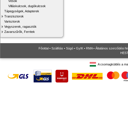
Vésők
Villáskulcsok, dugókulcsok
Tápegységek, Adapterek
Tranzisztorok
Varisztorok
Vegyszerek, ragasztók
Zavarszűrők, Ferritek
Főoldal
•
Szállítás
•
Súgó
•
GyIK
•
RMA
•
Általános szerződési fe
HESTO
A csomagküldés a ma