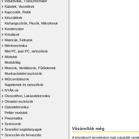
Induktivitás, Transzformátor
Kábelek, Vezetékek
Kapcsolók, Relék
Készülékek
Kishangszórók, Piezók, Mikrofonok
Kondenzátor
Kristályok
Matricák, Feliratok
Méréstechnika
Mini PC, ipari PC, tartozékok
Modulok
Modulvilág
Motorok, Ventilátorok, Fűtőelemek
Munkavédelmi eszközök
Műszerdobozok
Napelemek és tartozékok
NYÁK-ok
Okosotthon, Lakáselektronika
Oktatási eszközök
Optoelektronika
Peltier modulok
Pneumatika
Szenzorok
Vásárolták még
Szerelési segédanyagok
Szerszám és forrasztás
A következő termékeket más vásárlók rendelték