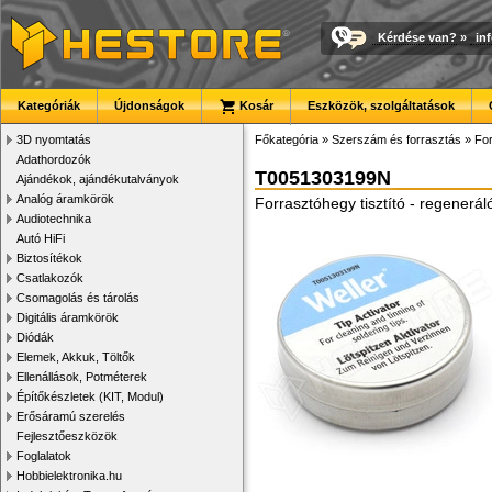
Kérdése van?
»
in
Kategóriák
Újdonságok
Kosár
Eszközök, szolgáltatások
3D nyomtatás
Főkategória
»
Szerszám és forrasztás
»
For
Adathordozók
T0051303199N
Ajándékok, ajándékutalványok
Analóg áramkörök
Forrasztóhegy tisztító - regenerál
Audiotechnika
Autó HiFi
Biztosítékok
Csatlakozók
Csomagolás és tárolás
Digitális áramkörök
Diódák
Elemek, Akkuk, Töltők
Ellenállások, Potméterek
Építőkészletek (KIT, Modul)
Erősáramú szerelés
Fejlesztőeszközök
Foglalatok
Hobbielektronika.hu