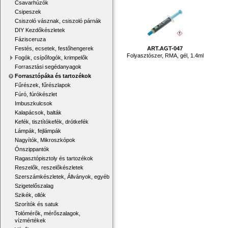
Csavarhúzók
Csipeszek
Csiszoló vásznak, csiszoló párnák
DIY Kezdőkészletek
Fázisceruza
Festés, ecsetek, festőhengerek
ART.AGT-047
Folyasztószer, RMA, gél, 1.4ml
Fogók, csípőfogók, krimpelők
Forrasztási segédanyagok
Forrasztópáka és tartozékok
Fűrészek, fűrészlapok
Fúró, fúrókészlet
Imbuszkulcsok
Kalapácsok, balták
Kefék, tisztítókefék, drótkefék
Lámpák, fejlámpák
Nagyítók, Mikroszkópok
Ónszippantók
Ragasztópisztoly és tartozékok
Reszelők, reszelőkészletek
Szerszámkészletek, Állványok, egyéb
Szigetelőszalag
Szikék, ollók
Szorítók és satuk
Tolómérők, mérőszalagok,
vízmértékek