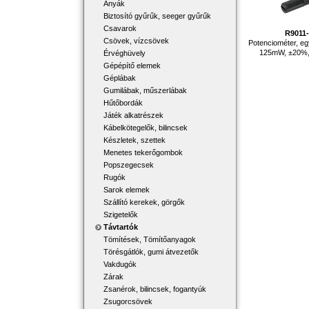
Anyák
Biztosító gyűrűk, seeger gyűrűk
Csavarok
R9011
Csövek, vízcsövek
Potenciométer, eg
125mW, ±20%,
Érvéghüvely
Gépépítő elemek
Géplábak
Gumilábak, műszerlábak
Hűtőbordák
Játék alkatrészek
Kábelkötegelők, bilincsek
Készletek, szettek
Menetes tekerőgombok
Popszegecsek
Rugók
Sarok elemek
Szállító kerekek, görgők
Szigetelők
Távtartók
Tömítések, Tömítőanyagok
Törésgátlók, gumi átvezetők
Vakdugók
Zárak
Zsanérok, bilincsek, fogantyúk
Zsugorcsövek