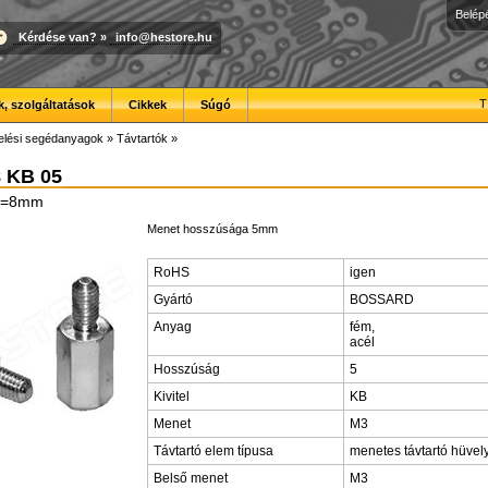
Belép
Kérdése van?
»
info@hestore.hu
T
, szolgáltatások
Cikkek
Súgó
elési segédanyagok
»
Távtartók
»
 KB 05
 H=8mm
Menet hosszúsága 5mm
RoHS
igen
Gyártó
BOSSARD
Anyag
fém,
acél
Hosszúság
5
Kivitel
KB
Menet
M3
Távtartó elem típusa
menetes távtartó hüvel
Belső menet
M3