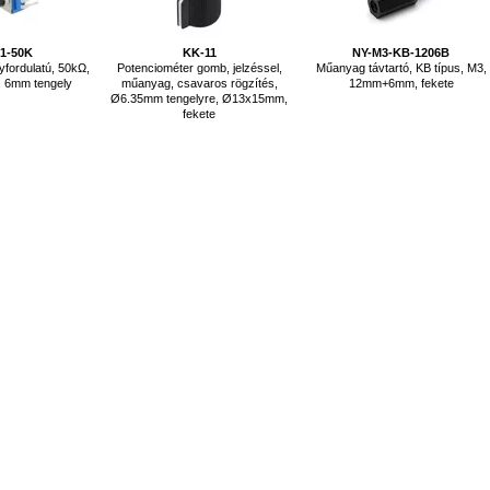
-1-50K
KK-11
NY-M3-KB-1206B
yfordulatú, 50kΩ,
Potenciométer gomb, jelzéssel,
Műanyag távtartó, KB típus, M3,
 6mm tengely
műanyag, csavaros rögzítés,
12mm+6mm, fekete
Ø6.35mm tengelyre, Ø13x15mm,
fekete