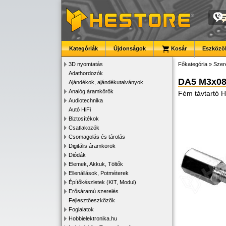
Kategóriák
Újdonságok
Kosár
Eszközök
3D nyomtatás
Főkategória
»
Szer
Adathordozók
DA5 M3x08
Ajándékok, ajándékutalványok
Analóg áramkörök
Fém távtartó
Audiotechnika
Autó HiFi
Biztosítékok
Csatlakozók
Csomagolás és tárolás
Digitális áramkörök
Diódák
Elemek, Akkuk, Töltők
Ellenállások, Potméterek
Építőkészletek (KIT, Modul)
Erősáramú szerelés
Fejlesztőeszközök
Foglalatok
Hobbielektronika.hu