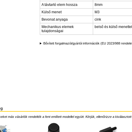
A távtartó elem hossza
8mm
Külső menet
M3
Bevonat anyaga
cink
Mechanikus elemek
belső és külső menette
tulajdonságai
Bővített forgalmazói/gyártói információk (EU 2023/988 rendele
ég
ket más vásárlók rendelték a fent említett modellel együtt. Kérjük, ellenőrizze a kiválasztott