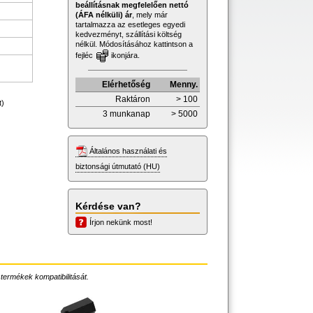
beállításnak megfelelően nettó
(ÁFA nélküli) ár
, mely már
tartalmazza az esetleges egyedi
kedvezményt, szállítási költség
nélkül. Módosításához kattintson a
fejléc
ikonjára.
l
Elérhetőség
Menny.
Raktáron
> 100
t)
3 munkanap
> 5000
Általános használati és
biztonsági útmutató (HU)
Kérdése van?
Írjon nekünk most!
 termékek kompatibilitását.