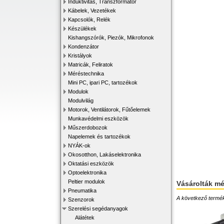
Induktivitás, Transzformátor
Kábelek, Vezetékek
Kapcsolók, Relék
Készülékek
Kishangszórók, Piezók, Mikrofonok
Kondenzátor
Kristályok
Matricák, Feliratok
Méréstechnika
Mini PC, ipari PC, tartozékok
Modulok
Modulvilág
Motorok, Ventilátorok, Fűtőelemek
Munkavédelmi eszközök
Műszerdobozok
Napelemek és tartozékok
NYÁK-ok
Okosotthon, Lakáselektronika
Oktatási eszközök
Optoelektronika
Peltier modulok
Vásárolták m
Pneumatika
A következő terméke
Szenzorok
Szerelési segédanyagok
Alátétek