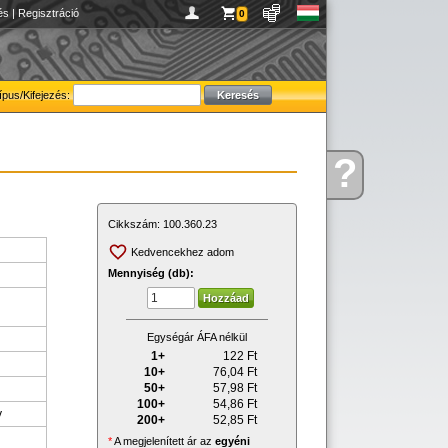
és
|
Regisztráció
0
ípus/Kifejezés:
?
Kérdése
van
Cikkszám:
100.360.23
Kedvencekhez adom
Mennyiség (db):
Egységár ÁFA nélkül
1+
122
Ft
10+
76,04
Ft
50+
57,98
Ft
100+
54,86
Ft
y
200+
52,85
Ft
*
A megjelenített ár az
egyéni