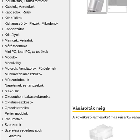
Induktivitás, Transzformátor
Kábelek, Vezetékek
Kapcsolók, Relék
Készülékek
Kishangszórók, Piezók, Mikrofonok
Kondenzátor
Kristályok
Matricák, Feliratok
Méréstechnika
Mini PC, ipari PC, tartozékok
Modulok
Modulvilág
Motorok, Ventilátorok, Fűtőelemek
Munkavédelmi eszközök
Műszerdobozok
Napelemek és tartozékok
NYÁK-ok
Okosotthon, Lakáselektronika
Oktatási eszközök
Vásárolták még
Optoelektronika
Peltier modulok
A következő termékeket más vásárlók rendelték
Pneumatika
Szenzorok
Szerelési segédanyagok
Alátétek