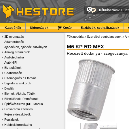
Kérdése van?
»
in
Kategóriák
Újdonságok
Kosár
Eszközök, szolgáltatások
3D nyomtatás
Főkategória
»
Szerelési segédanyagok
»
An
Adathordozók
M6 KP RD MFX
Ajándékok, ajándékutalványok
Analóg áramkörök
Recézett dodanya - szegecsanya
Audiotechnika
Autó HiFi
Biztosítékok
Csatlakozók
Csomagolás és tárolás
Digitális áramkörök
Diódák
Elemek, Akkuk, Töltők
Ellenállások, Potméterek
Építőkészletek (KIT, Modul)
Erősáramú szerelés
Fejlesztőeszközök
Foglalatok
Hobbielektronika.hu