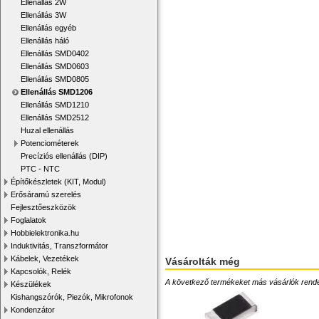
Ellenállás 2W
Ellenállás 3W
Ellenállás egyéb
Ellenállás háló
Ellenállás SMD0402
Ellenállás SMD0603
Ellenállás SMD0805
Ellenállás SMD1206
Ellenállás SMD1210
Ellenállás SMD2512
Huzal ellenállás
Potenciométerek
Precíziós ellenállás (DIP)
PTC - NTC
Építőkészletek (KIT, Modul)
Erősáramú szerelés
Fejlesztőeszközök
Foglalatok
Hobbielektronika.hu
Induktivitás, Transzformátor
Kábelek, Vezetékek
Vásárolták még
Kapcsolók, Relék
A következő termékeket más vásárlók rendelték
Készülékek
Kishangszórók, Piezók, Mikrofonok
Kondenzátor