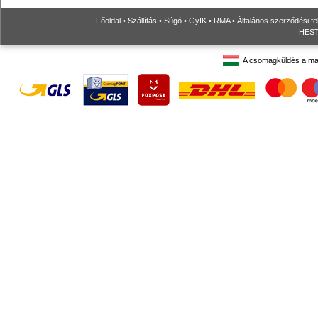
Főoldal
•
Szállítás
•
Súgó
•
GyIK
•
RMA
•
Általános szerződési fe
HESTO
A csomagküldés a ma