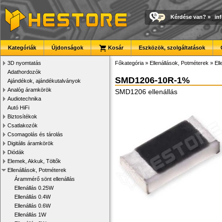
Kérdése van?
»
in
Kategóriák
Újdonságok
Kosár
Eszközök, szolgáltatások
3D nyomtatás
Főkategória
»
Ellenállások, Potméterek
»
El
Adathordozók
SMD1206-10R-1%
Ajándékok, ajándékutalványok
Analóg áramkörök
SMD1206 ellenállás
Audiotechnika
Autó HiFi
Biztosítékok
Csatlakozók
Csomagolás és tárolás
Digitális áramkörök
Diódák
Elemek, Akkuk, Töltők
Ellenállások, Potméterek
Árammérő sönt ellenállás
Ellenállás 0.25W
Ellenállás 0.4W
Ellenállás 0.6W
Ellenállás 1W