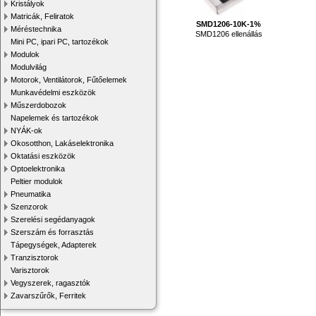
Kristályok
Matricák, Feliratok
SMD1206-10K-1%
Méréstechnika
SMD1206 ellenállás
Mini PC, ipari PC, tartozékok
Modulok
Modulvilág
Motorok, Ventilátorok, Fűtőelemek
Munkavédelmi eszközök
Műszerdobozok
Napelemek és tartozékok
NYÁK-ok
Okosotthon, Lakáselektronika
Oktatási eszközök
Optoelektronika
Peltier modulok
Pneumatika
Szenzorok
Szerelési segédanyagok
Szerszám és forrasztás
Tápegységek, Adapterek
Tranzisztorok
Varisztorok
Vegyszerek, ragasztók
Zavarszűrők, Ferritek