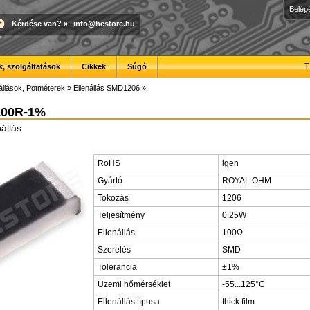
Belép
Kérdése van?
»
info@hestore.hu
T
, szolgáltatások
Cikkek
Súgó
állások, Potméterek
»
Ellenállás SMD1206
»
100R-1%
állás
RoHS
igen
Gyártó
ROYAL OHM
Tokozás
1206
Teljesítmény
0.25W
Ellenállás
100Ω
Szerelés
SMD
Tolerancia
±1%
Üzemi hőmérséklet
-55...125°C
Ellenállás típusa
thick film