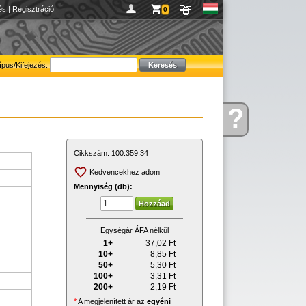
és
|
Regisztráció
0
ípus/Kifejezés:
?
Kérdése
van
Cikkszám:
100.359.34
Kedvencekhez adom
Mennyiség (db):
Egységár ÁFA nélkül
1+
37,02
Ft
10+
8,85
Ft
50+
5,30
Ft
100+
3,31
Ft
200+
2,19
Ft
*
A megjelenített ár az
egyéni