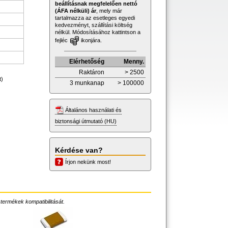
beállításnak megfelelően nettó
(ÁFA nélküli) ár
, mely már
tartalmazza az esetleges egyedi
kedvezményt, szállítási költség
nélkül. Módosításához kattintson a
fejléc
ikonjára.
Elérhetőség
Menny.
Raktáron
> 2500
t)
3 munkanap
> 100000
Általános használati és
biztonsági útmutató (HU)
Kérdése van?
Írjon nekünk most!
 termékek kompatibilitását.