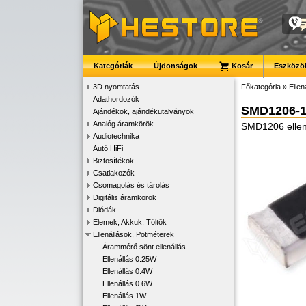
Kategóriák
Újdonságok
Kosár
Eszközök
3D nyomtatás
Főkategória
»
Ellen
Adathordozók
SMD1206-
Ajándékok, ajándékutalványok
Analóg áramkörök
SMD1206 ellen
Audiotechnika
Autó HiFi
Biztosítékok
Csatlakozók
Csomagolás és tárolás
Digitális áramkörök
Diódák
Elemek, Akkuk, Töltők
Ellenállások, Potméterek
Árammérő sönt ellenállás
Ellenállás 0.25W
Ellenállás 0.4W
Ellenállás 0.6W
Ellenállás 1W