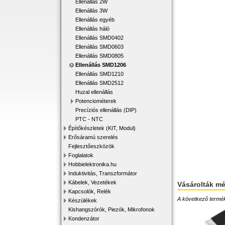
Ellenállás 2W
Ellenállás 3W
Ellenállás egyéb
Ellenállás háló
Ellenállás SMD0402
Ellenállás SMD0603
Ellenállás SMD0805
Ellenállás SMD1206
Ellenállás SMD1210
Ellenállás SMD2512
Huzal ellenállás
Potenciométerek
Precíziós ellenállás (DIP)
PTC - NTC
Építőkészletek (KIT, Modul)
Erősáramú szerelés
Fejlesztőeszközök
Foglalatok
Hobbielektronika.hu
Induktivitás, Transzformátor
Kábelek, Vezetékek
Vásárolták m
Kapcsolók, Relék
A következő terméke
Készülékek
Kishangszórók, Piezók, Mikrofonok
Kondenzátor