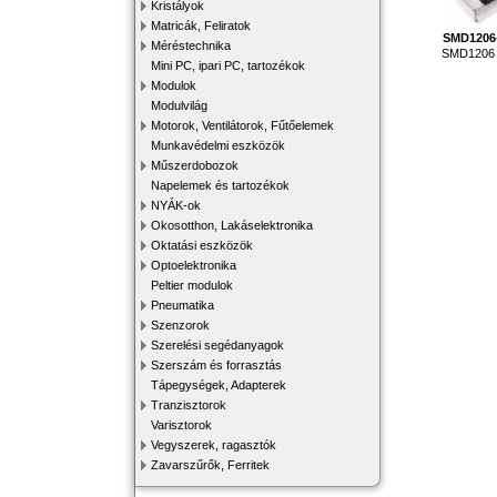
Kristályok
Matricák, Feliratok
SMD1206
Méréstechnika
SMD1206 e
Mini PC, ipari PC, tartozékok
Modulok
Modulvilág
Motorok, Ventilátorok, Fűtőelemek
Munkavédelmi eszközök
Műszerdobozok
Napelemek és tartozékok
NYÁK-ok
Okosotthon, Lakáselektronika
Oktatási eszközök
Optoelektronika
Peltier modulok
Pneumatika
Szenzorok
Szerelési segédanyagok
Szerszám és forrasztás
Tápegységek, Adapterek
Tranzisztorok
Varisztorok
Vegyszerek, ragasztók
Zavarszűrők, Ferritek