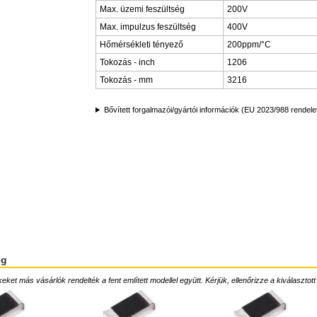
Max. üzemi feszültség
200V
Max. impulzus feszültség
400V
Hőmérsékleti tényező
200ppm/°C
Tokozás - inch
1206
Tokozás - mm
3216
Bővített forgalmazói/gyártói információk (EU 2023/988 rendele
ég
ket más vásárlók rendelték a fent említett modellel együtt. Kérjük, ellenőrizze a kiválasztott