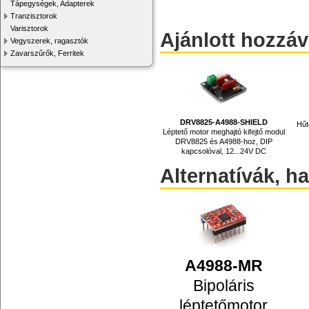
Tápegységek, Adapterek
Tranzisztorok
Varisztorok
Ajánlott hozzá
Vegyszerek, ragasztók
Zavarszűrők, Ferritek
DRV8825-A4988-SHIELD
Hűt
Léptető motor meghajtó kifejtő modul
DRV8825 és A4988-hoz, DIP
kapcsolóval, 12...24V DC
Alternatívák, h
A4988-MR
Bipoláris
léptetőmotor