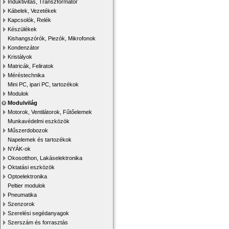
Induktivitás, Transzformátor
Kábelek, Vezetékek
Kapcsolók, Relék
Készülékek
Kishangszórók, Piezók, Mikrofonok
Kondenzátor
Kristályok
Matricák, Feliratok
Méréstechnika
Mini PC, ipari PC, tartozékok
Modulok
Modulvilág
Motorok, Ventilátorok, Fűtőelemek
Munkavédelmi eszközök
Műszerdobozok
Napelemek és tartozékok
NYÁK-ok
Okosotthon, Lakáselektronika
Oktatási eszközök
Optoelektronika
Peltier modulok
Pneumatika
Szenzorok
Szerelési segédanyagok
Szerszám és forrasztás