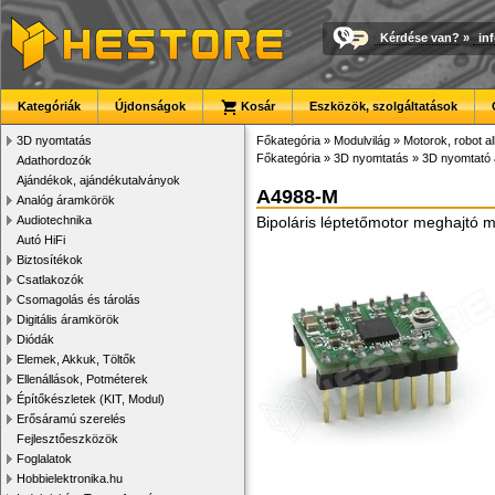
Kérdése van?
»
in
Kategóriák
Újdonságok
Kosár
Eszközök, szolgáltatások
3D nyomtatás
Főkategória
»
Modulvilág
»
Motorok, robot a
Főkategória
»
3D nyomtatás
»
3D nyomtató 
Adathordozók
Ajándékok, ajándékutalványok
A4988-M
Analóg áramkörök
Audiotechnika
Bipoláris léptetőmotor meghajtó m
Autó HiFi
Biztosítékok
Csatlakozók
Csomagolás és tárolás
Digitális áramkörök
Diódák
Elemek, Akkuk, Töltők
Ellenállások, Potméterek
Építőkészletek (KIT, Modul)
Erősáramú szerelés
Fejlesztőeszközök
Foglalatok
Hobbielektronika.hu