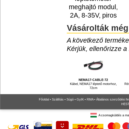
meghajtó modul,
2A, 8-35V, piros
Vásárolták még
A következő termékek
Kérjük, ellenőrizze a
NEMA17-CABLE-72
Kábel, NEMA17 léptető motorhoz,
Ré
72cm
Főoldal
•
Szállítás
•
Súgó
•
GyIK
•
RMA
•
Általános szerződési fe
HESTO
A csomagküldés a ma