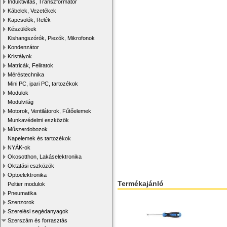
Induktivitás, Transzformátor
Kábelek, Vezetékek
Kapcsolók, Relék
Készülékek
Kishangszórók, Piezók, Mikrofonok
Kondenzátor
Kristályok
Matricák, Feliratok
Méréstechnika
Mini PC, ipari PC, tartozékok
Modulok
Modulvilág
Motorok, Ventilátorok, Fűtőelemek
Munkavédelmi eszközök
Műszerdobozok
Napelemek és tartozékok
NYÁK-ok
Okosotthon, Lakáselektronika
Oktatási eszközök
Optoelektronika
Termékajánló
Peltier modulok
Pneumatika
Szenzorok
Szerelési segédanyagok
Szerszám és forrasztás