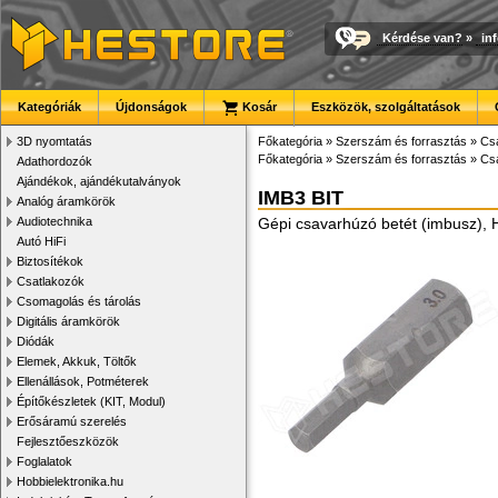
Kérdése van?
»
in
Kategóriák
Újdonságok
Kosár
Eszközök, szolgáltatások
3D nyomtatás
Főkategória
»
Szerszám és forrasztás
»
Cs
Főkategória
»
Szerszám és forrasztás
»
Cs
Adathordozók
Ajándékok, ajándékutalványok
IMB3 BIT
Analóg áramkörök
Audiotechnika
Gépi csavarhúzó betét (imbusz)
Autó HiFi
Biztosítékok
Csatlakozók
Csomagolás és tárolás
Digitális áramkörök
Diódák
Elemek, Akkuk, Töltők
Ellenállások, Potméterek
Építőkészletek (KIT, Modul)
Erősáramú szerelés
Fejlesztőeszközök
Foglalatok
Hobbielektronika.hu