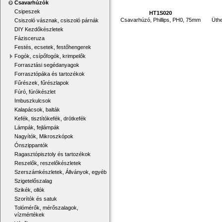
Csavarhúzók
Csipeszek
HT1S020
Csavarhúzó, Phillips, PH0, 75mm
Üthe
Csiszoló vásznak, csiszoló párnák
DIY Kezdőkészletek
Fázisceruza
Festés, ecsetek, festőhengerek
Fogók, csípőfogók, krimpelők
Forrasztási segédanyagok
Forrasztópáka és tartozékok
Fűrészek, fűrészlapok
Fúró, fúrókészlet
Imbuszkulcsok
Kalapácsok, balták
Kefék, tisztítókefék, drótkefék
Lámpák, fejlámpák
Nagyítók, Mikroszkópok
Ónszippantók
Ragasztópisztoly és tartozékok
Reszelők, reszelőkészletek
Szerszámkészletek, Állványok, egyéb
Szigetelőszalag
Szikék, ollók
Szorítók és satuk
Tolómérők, mérőszalagok,
vízmértékek