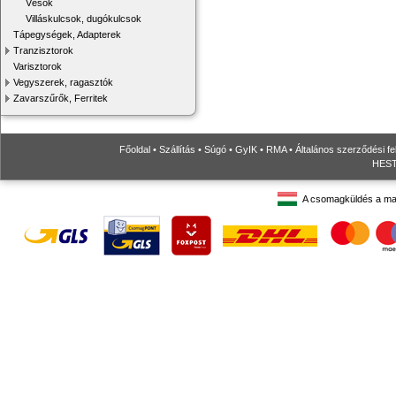
Vésők
Villáskulcsok, dugókulcsok
Tápegységek, Adapterek
Tranzisztorok
Varisztorok
Vegyszerek, ragasztók
Zavarszűrők, Ferritek
Főoldal
•
Szállítás
•
Súgó
•
GyIK
•
RMA
•
Általános szerződési fe
HESTO
A csomagküldés a ma