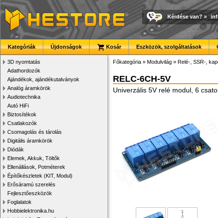
Kérdése van?
»
in
Kategóriák
Újdonságok
Kosár
Eszközök, szolgáltatások
3D nyomtatás
Főkategória
»
Modulvilág
»
Relé-, SSR-, ka
Adathordozók
RELC-6CH-5V
Ajándékok, ajándékutalványok
Analóg áramkörök
Univerzális 5V relé modul, 6 csator
Audiotechnika
Autó HiFi
Biztosítékok
Csatlakozók
Csomagolás és tárolás
Digitális áramkörök
Diódák
Elemek, Akkuk, Töltők
Ellenállások, Potméterek
Építőkészletek (KIT, Modul)
Erősáramú szerelés
Fejlesztőeszközök
Foglalatok
Hobbielektronika.hu