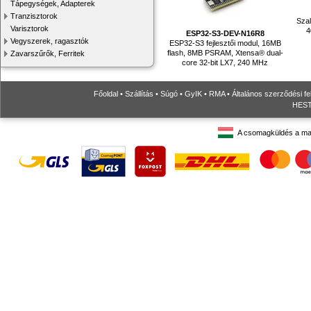
Tápegységek, Adapterek
Tranzisztorok
Szal
Varisztorok
4
ESP32-S3-DEV-N16R8
Vegyszerek, ragasztók
ESP32-S3 fejlesztői modul, 16MB
flash, 8MB PSRAM, Xtensa® dual-
Zavarszűrők, Ferritek
core 32-bit LX7, 240 MHz
Főoldal
•
Szállítás
•
Súgó
•
GyIK
•
RMA
•
Általános szerződési fe
HESTO
A csomagküldés a ma