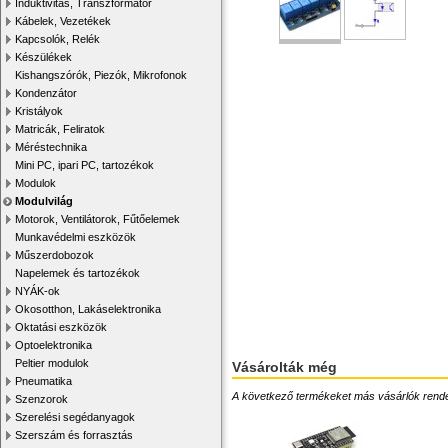
Induktivitás, Transzformátor
Kábelek, Vezetékek
Kapcsolók, Relék
Készülékek
Kishangszórók, Piezók, Mikrofonok
Kondenzátor
Kristályok
Matricák, Feliratok
Méréstechnika
Mini PC, ipari PC, tartozékok
Modulok
Modulvilág
Motorok, Ventilátorok, Fűtőelemek
Munkavédelmi eszközök
Műszerdobozok
Napelemek és tartozékok
NYÁK-ok
Okosotthon, Lakáselektronika
Oktatási eszközök
Optoelektronika
Peltier modulok
Vásárolták még
Pneumatika
A következő termékeket más vásárlók rendelték
Szenzorok
Szerelési segédanyagok
Szerszám és forrasztás