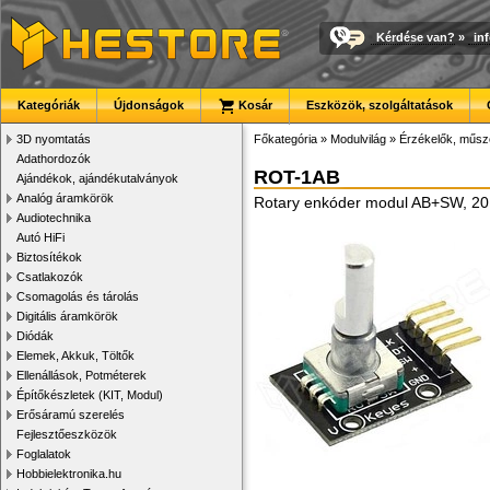
Kérdése van?
»
in
Kategóriák
Újdonságok
Kosár
Eszközök, szolgáltatások
3D nyomtatás
Főkategória
»
Modulvilág
»
Érzékelők, műsz
Adathordozók
ROT-1AB
Ajándékok, ajándékutalványok
Analóg áramkörök
Rotary enkóder modul AB+SW, 20
Audiotechnika
Autó HiFi
Biztosítékok
Csatlakozók
Csomagolás és tárolás
Digitális áramkörök
Diódák
Elemek, Akkuk, Töltők
Ellenállások, Potméterek
Építőkészletek (KIT, Modul)
Erősáramú szerelés
Fejlesztőeszközök
Foglalatok
Hobbielektronika.hu