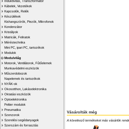
Induktivitás, Transzformátor
Kábelek, Vezetékek
Kapcsolók, Relék
Készülékek
Kishangszórók, Piezók, Mikrofonok
Kondenzátor
Kristályok
Matricák, Feliratok
Méréstechnika
Mini PC, ipari PC, tartozékok
Modulok
Modulvilág
Motorok, Ventilátorok, Fűtőelemek
Munkavédelmi eszközök
Műszerdobozok
Napelemek és tartozékok
NYÁK-ok
Okosotthon, Lakáselektronika
Oktatási eszközök
Optoelektronika
Peltier modulok
Pneumatika
Vásárolták még
Szenzorok
Szerelési segédanyagok
A következő termékeket más vásárlók rendelték
Szerszám és forrasztás