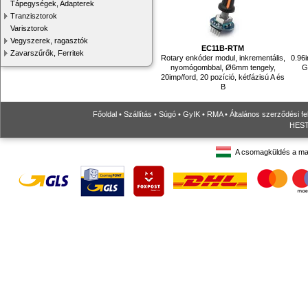
Tápegységek, Adapterek
Tranzisztorok
Varisztorok
Vegyszerek, ragasztók
EC11B-RTM
Zavarszűrők, Ferritek
Rotary enkóder modul, inkrementális,
0.96
nyomógombbal, Ø6mm tengely,
G
20imp/ford, 20 pozíció, kétfázisú A és
B
Főoldal
•
Szállítás
•
Súgó
•
GyIK
•
RMA
•
Általános szerződési fe
HESTO
A csomagküldés a ma