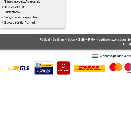
Tápegységek, Adapterek
Tranzisztorok
Varisztorok
Vegyszerek, ragasztók
Zavarszűrők, Ferritek
Főoldal
•
Szállítás
•
Súgó
•
GyIK
•
RMA
•
Általános szerződési fe
HESTO
A csomagküldés a ma