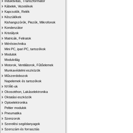
Induktivitás, Transzformátor
Kábelek, Vezetékek
Kapcsolók, Relék
Készülékek
Kishangszórók, Piezók, Mikrofonok
Kondenzátor
Kristályok
Matricák, Feliratok
Méréstechnika
Mini PC, ipari PC, tartozékok
Modulok
Modulvilág
Motorok, Ventilátorok, Fűtőelemek
Munkavédelmi eszközök
Műszerdobozok
Napelemek és tartozékok
NYÁK-ok
Okosotthon, Lakáselektronika
Oktatási eszközök
Optoelektronika
Peltier modulok
Pneumatika
Szenzorok
Szerelési segédanyagok
Szerszám és forrasztás