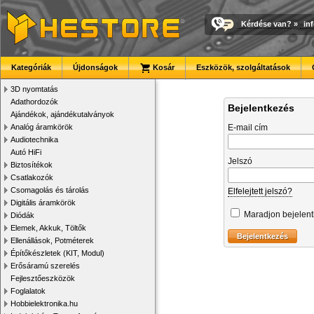
Kérdése van?
»
in
Kategóriák
Újdonságok
Kosár
Eszközök, szolgáltatások
3D nyomtatás
Adathordozók
Bejelentkezés
Ajándékok, ajándékutalványok
Analóg áramkörök
E-mail cím
Audiotechnika
Autó HiFi
Jelszó
Biztosítékok
Csatlakozók
Csomagolás és tárolás
Elfelejtett jelszó?
Digitális áramkörök
Maradjon bejelen
Diódák
Elemek, Akkuk, Töltők
Ellenállások, Potméterek
Építőkészletek (KIT, Modul)
Erősáramú szerelés
Fejlesztőeszközök
Foglalatok
Hobbielektronika.hu