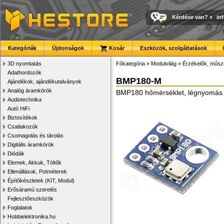
Kérdése van?
»
in
Kategóriák
Újdonságok
Kosár
Eszközök, szolgáltatások
3D nyomtatás
Főkategória
»
Modulvilág
»
Érzékelők, műsz
Adathordozók
BMP180-M
Ajándékok, ajándékutalványok
Analóg áramkörök
BMP180 hőmérséklet, légnyomás 
Audiotechnika
Autó HiFi
Biztosítékok
Csatlakozók
Csomagolás és tárolás
Digitális áramkörök
Diódák
Elemek, Akkuk, Töltők
Ellenállások, Potméterek
Építőkészletek (KIT, Modul)
Erősáramú szerelés
Fejlesztőeszközök
Foglalatok
Hobbielektronika.hu