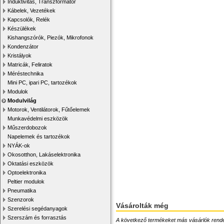
Induktivitás, Transzformátor
Kábelek, Vezetékek
Kapcsolók, Relék
Készülékek
Kishangszórók, Piezók, Mikrofonok
Kondenzátor
Kristályok
Matricák, Feliratok
Méréstechnika
Mini PC, ipari PC, tartozékok
Modulok
Modulvilág
Motorok, Ventilátorok, Fűtőelemek
Munkavédelmi eszközök
Műszerdobozok
Napelemek és tartozékok
NYÁK-ok
Okosotthon, Lakáselektronika
Oktatási eszközök
Optoelektronika
Peltier modulok
Pneumatika
Szenzorok
Vásárolták még
Szerelési segédanyagok
Szerszám és forrasztás
A következő termékeket más vásárlók rendelték