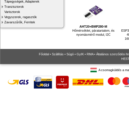
Tápegységek, Adapterek
Tranzisztorok
Varisztorok
Vegyszerek, ragasztók
Zavarszűrők, Ferritek
AHT20+BMP280-M
Hőmérséklet, páratartalom, és
ESP32
nyomásmérő modul, I2C
4
16
Főoldal
•
Szállítás
•
Súgó
•
GyIK
•
RMA
•
Általános szerződési fe
HESTO
A csomagküldés a ma