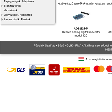
Tápegységek, Adapterek
A következő termékeket más vásárlók rendelték
Tranzisztorok
Varisztorok
Vegyszerek, ragasztók
Zavarszűrők, Ferritek
ADS1115-M
16 bites analog-digital konverter
BTS
modul, I2C
Főoldal
•
Szállítás
•
Súgó
•
GyIK
•
RMA
•
Általános szerződési fe
HESTO
A csomagküldés a ma