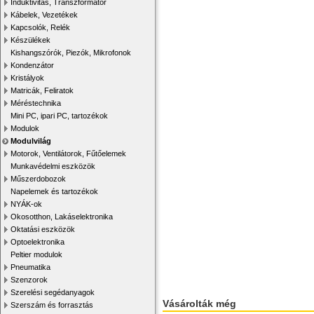
Induktivitás, Transzformátor
Kábelek, Vezetékek
Kapcsolók, Relék
Készülékek
Kishangszórók, Piezók, Mikrofonok
Kondenzátor
Kristályok
Matricák, Feliratok
Méréstechnika
Mini PC, ipari PC, tartozékok
Modulok
Modulvilág
Motorok, Ventilátorok, Fűtőelemek
Munkavédelmi eszközök
Műszerdobozok
Napelemek és tartozékok
NYÁK-ok
Okosotthon, Lakáselektronika
Oktatási eszközök
Optoelektronika
Peltier modulok
Pneumatika
Szenzorok
Szerelési segédanyagok
Vásárolták még
Szerszám és forrasztás