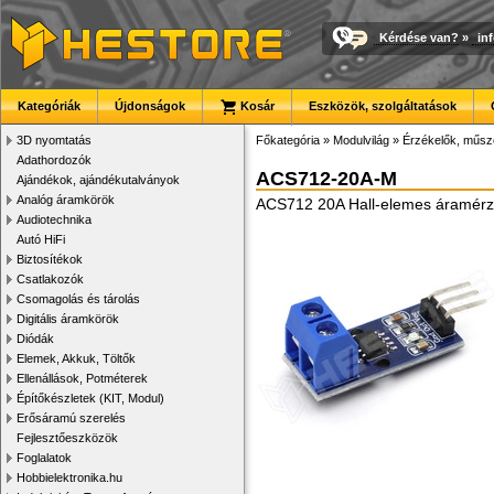
Kérdése van?
»
in
Kategóriák
Újdonságok
Kosár
Eszközök, szolgáltatások
3D nyomtatás
Főkategória
»
Modulvilág
»
Érzékelők, műsz
Adathordozók
ACS712-20A-M
Ajándékok, ajándékutalványok
Analóg áramkörök
ACS712 20A Hall-elemes áramérz
Audiotechnika
Autó HiFi
Biztosítékok
Csatlakozók
Csomagolás és tárolás
Digitális áramkörök
Diódák
Elemek, Akkuk, Töltők
Ellenállások, Potméterek
Építőkészletek (KIT, Modul)
Erősáramú szerelés
Fejlesztőeszközök
Foglalatok
Hobbielektronika.hu