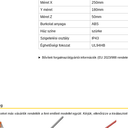
Méret X
250mm
Y méret
180mm
Méret Z
50mm
Burkolat anyaga
ABS
Ház színe
szürke
Szigetelési osztály
IP43
Éghetőségi fokozat
UL94HB
Bővített forgalmazói/gyártói információk (EU 2023/988 rendele
ég
ket más vásárlók rendelték a fent említett modellel együtt. Kérjük, ellenőrizze a kiválasztott