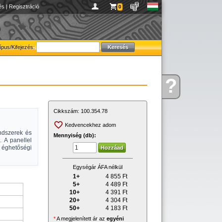
és
|
Regisztráció
0
ípus/Kifejezés:
?
Kérdése
van
Cikkszám:
100.354.78
Kedvencekhez adom
ndszerek és
Mennyiség (db):
 A panellel
 éghetőségi
Egységár ÁFA nélkül
1+
4 855
Ft
5+
4 489
Ft
10+
4 391
Ft
20+
4 304
Ft
50+
4 183
Ft
*
A megjelenített ár az
egyéni