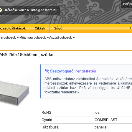
Belép
Kérdése van?
»
info@hestore.hu
T
, szolgáltatások
Cikkek
Súgó
erdobozok
»
Műanyag dobozok
»
Asztali dobozok
»
 ABS 250x180x50mm, szürke
Összefoglaló, rendeltetés
ABS műszerdoboz elektronikai áramkörök, vezérlőre
mérőeszközök elhelyezésére és védelmére alkalmas.
ellátott szürke ház IP43 védettséggel és UL94HB
fokozattal rendelkezik.
RoHS
igen
Gyártó
COMBIPLAST
Ház típusa
panellel