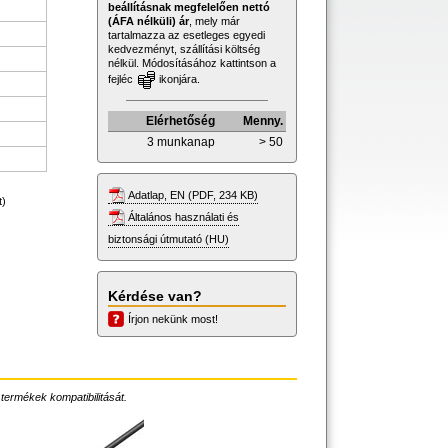
beállításnak megfelelően nettó
(ÁFA nélküli) ár
, mely már
tartalmazza az esetleges egyedi
kedvezményt, szállítási költség
nélkül. Módosításához kattintson a
fejléc
ikonjára.
Elérhetőség
Menny.
3 munkanap
> 50
Adatlap, EN (PDF, 234 KB)
t)
Általános használati és
biztonsági útmutató (HU)
Kérdése van?
Írjon nekünk most!
 termékek kompatibilitását.