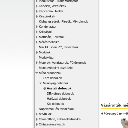
Induktivitás, Transzformátor
Kábelek, Vezetékek
Kapcsolók, Relék
Készülékek
Kishangszórók, Piezók, Mikrofonok
Kondenzátor
Kristályok
Matricák, Feliratok
Méréstechnika
Mini PC, ipari PC, tartozékok
Modulok
Modulvilág
Motorok, Ventilátorok, Fűtőelemek
Munkavédelmi eszközök
Műszerdobozok
Fém dobozok
Műanyag dobozok
Asztali dobozok
DIN-sínes dobozok
Hálózati dobozok
Kis dobozok
Vásárolták m
Napelemek és tartozékok
A következő terméke
NYÁK-ok
Okosotthon, Lakáselektronika
Oktatási eszközök