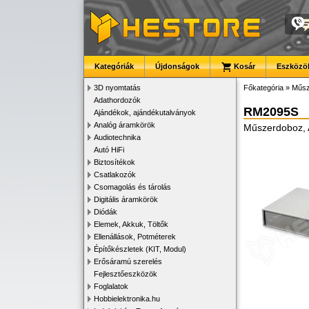
Kategóriák
Újdonságok
Kosár
Eszközök
3D nyomtatás
Főkategória
»
Műsz
Adathordozók
RM2095S
Ajándékok, ajándékutalványok
Analóg áramkörök
Műszerdoboz,
Audiotechnika
Autó HiFi
Biztosítékok
Csatlakozók
Csomagolás és tárolás
Digitális áramkörök
Diódák
Elemek, Akkuk, Töltők
Ellenállások, Potméterek
Építőkészletek (KIT, Modul)
Erősáramú szerelés
Fejlesztőeszközök
Foglalatok
Hobbielektronika.hu