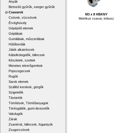
Anyák
Biztosító gyűrűk, seeger gyűrűk
Csavarok
M3 x 8 HBKNY
Csövek, vízcsövek
Metrikus csavar, imbusz
Érvéghüvely
Gépépítő elemek
Géplábak
Gumilábak, műszerlábak
Hűtőbordák
Játék alkatrészek
Kábelkötegelők, bilincsek
Készletek, szettek
Menetes tekerőgombok
Popszegecsek
Rugók
Sarok elemek
Szállító kerekek, görgők
Szigetelők
Távtartók
Tömítések, Tömítőanyagok
Törésgátlók, gumi átvezetők
Vakdugók
Zárak
Zsanérok, bilincsek, fogantyúk
Zsugorcsövek