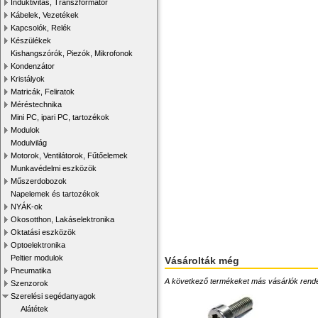
Induktivitás, Transzformátor
Kábelek, Vezetékek
Kapcsolók, Relék
Készülékek
Kishangszórók, Piezók, Mikrofonok
Kondenzátor
Kristályok
Matricák, Feliratok
Méréstechnika
Mini PC, ipari PC, tartozékok
Modulok
Modulvilág
Motorok, Ventilátorok, Fűtőelemek
Munkavédelmi eszközök
Műszerdobozok
Napelemek és tartozékok
NYÁK-ok
Okosotthon, Lakáselektronika
Oktatási eszközök
Optoelektronika
Peltier modulok
Vásárolták még
Pneumatika
A következő termékeket más vásárlók rendelték
Szenzorok
Szerelési segédanyagok
Alátétek