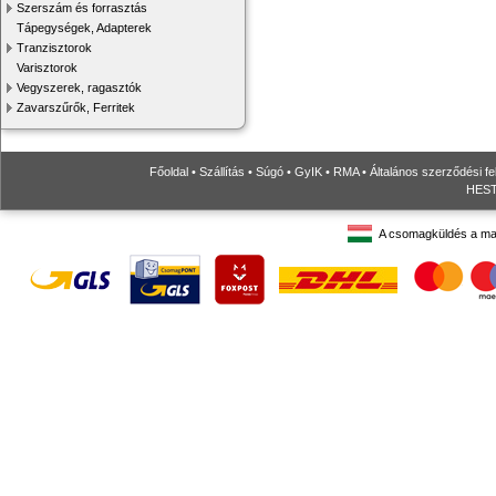
Szerszám és forrasztás
Tápegységek, Adapterek
Tranzisztorok
Varisztorok
Vegyszerek, ragasztók
Zavarszűrők, Ferritek
Főoldal
•
Szállítás
•
Súgó
•
GyIK
•
RMA
•
Általános szerződési fe
HESTO
A csomagküldés a ma