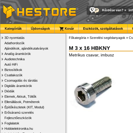
Kérdése van?
»
in
Kategóriák
Újdonságok
Kosár
Eszközök, szolgáltatások
3D nyomtatás
Főkategória
»
Szerelési segédanyagok
»
Cs
Adathordozók
M 3 x 16 HBKNY
Ajándékok, ajándékutalványok
Analóg áramkörök
Metrikus csavar, imbusz
Audiotechnika
Autó HiFi
Biztosítékok
Csatlakozók
Csomagolás és tárolás
Digitális áramkörök
Diódák
Elemek, Akkuk, Töltők
Ellenállások, Potméterek
Építőkészletek (KIT, Modul)
Erősáramú szerelés
Fejlesztőeszközök
Foglalatok
Hobbielektronika.hu