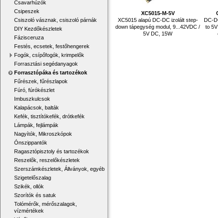
Csavarhúzók
Csipeszek
XC5015-M-5V
XC5015 alapú DC-DC izolált step-
DC-DC
Csiszoló vásznak, csiszoló párnák
down tápegység modul, 9...42VDC /
to 5V
DIY Kezdőkészletek
5V DC, 15W
Fázisceruza
Festés, ecsetek, festőhengerek
Fogók, csípőfogók, krimpelők
Forrasztási segédanyagok
Forrasztópáka és tartozékok
Fűrészek, fűrészlapok
Fúró, fúrókészlet
Imbuszkulcsok
Kalapácsok, balták
Kefék, tisztítókefék, drótkefék
Lámpák, fejlámpák
Nagyítók, Mikroszkópok
Ónszippantók
Ragasztópisztoly és tartozékok
Reszelők, reszelőkészletek
Szerszámkészletek, Állványok, egyéb
Szigetelőszalag
Szikék, ollók
Szorítók és satuk
Tolómérők, mérőszalagok,
vízmértékek