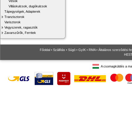
Vésők
Villáskulcsok, dugókulcsok
Tápegységek, Adapterek
Tranzisztorok
Varisztorok
Vegyszerek, ragasztók
Zavarszűrők, Ferritek
Főoldal
•
Szállítás
•
Súgó
•
GyIK
•
RMA
•
Általános szerződési fe
HESTO
A csomagküldés a ma