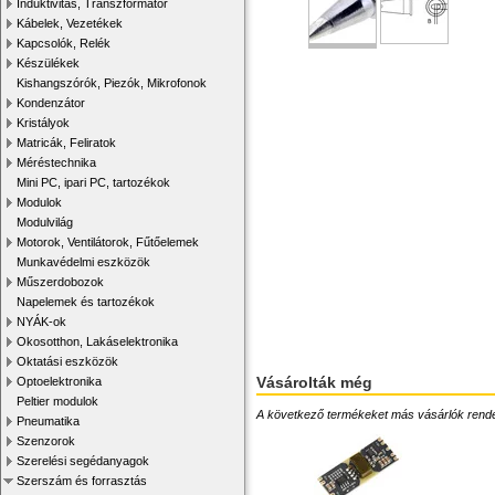
Induktivitás, Transzformátor
Kábelek, Vezetékek
Kapcsolók, Relék
Készülékek
Kishangszórók, Piezók, Mikrofonok
Kondenzátor
Kristályok
Matricák, Feliratok
Méréstechnika
Mini PC, ipari PC, tartozékok
Modulok
Modulvilág
Motorok, Ventilátorok, Fűtőelemek
Munkavédelmi eszközök
Műszerdobozok
Napelemek és tartozékok
NYÁK-ok
Okosotthon, Lakáselektronika
Oktatási eszközök
Vásárolták még
Optoelektronika
Peltier modulok
A következő termékeket más vásárlók rendelték
Pneumatika
Szenzorok
Szerelési segédanyagok
Szerszám és forrasztás