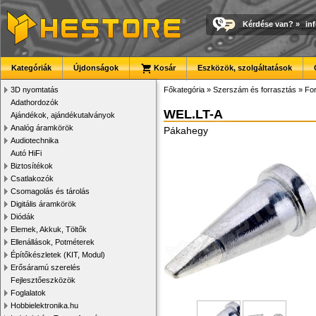
Kérdése van?
»
in
Kategóriák
Újdonságok
Kosár
Eszközök, szolgáltatások
3D nyomtatás
Főkategória
»
Szerszám és forrasztás
»
For
Adathordozók
WEL.LT-A
Ajándékok, ajándékutalványok
Analóg áramkörök
Pákahegy
Audiotechnika
Autó HiFi
Biztosítékok
Csatlakozók
Csomagolás és tárolás
Digitális áramkörök
Diódák
Elemek, Akkuk, Töltők
Ellenállások, Potméterek
Építőkészletek (KIT, Modul)
Erősáramú szerelés
Fejlesztőeszközök
Foglalatok
Hobbielektronika.hu