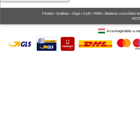
Főoldal
•
Szállítás
•
Súgó
•
GyIK
•
RMA
•
Általános szerződési fe
HESTO
A csomagküldés a ma