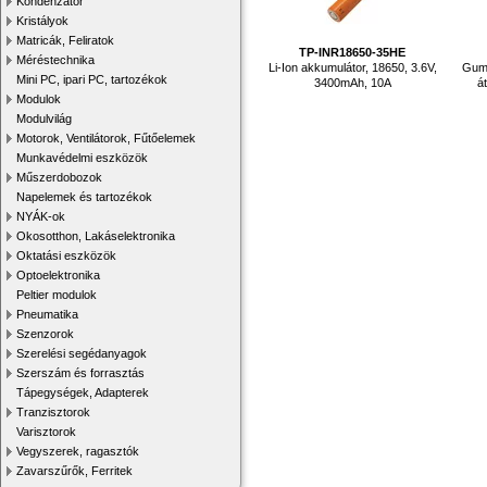
Kondenzátor
Kristályok
Matricák, Feliratok
TP-INR18650-35HE
Méréstechnika
Li-Ion akkumulátor, 18650, 3.6V,
Gumi
Mini PC, ipari PC, tartozékok
3400mAh, 10A
á
Modulok
Modulvilág
Motorok, Ventilátorok, Fűtőelemek
Munkavédelmi eszközök
Műszerdobozok
Napelemek és tartozékok
NYÁK-ok
Okosotthon, Lakáselektronika
Oktatási eszközök
Optoelektronika
Peltier modulok
Pneumatika
Szenzorok
Szerelési segédanyagok
Szerszám és forrasztás
Tápegységek, Adapterek
Tranzisztorok
Varisztorok
Vegyszerek, ragasztók
Zavarszűrők, Ferritek