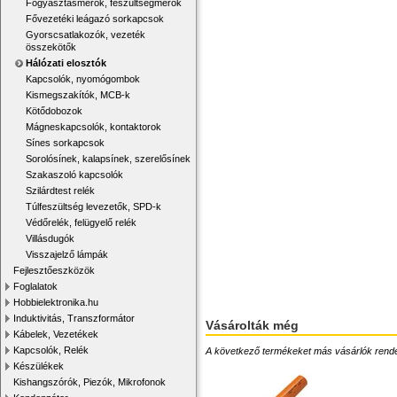
Fogyasztásmérők, feszültségmérők
Fővezetéki leágazó sorkapcsok
Gyorscsatlakozók, vezeték
összekötők
Hálózati elosztók
Kapcsolók, nyomógombok
Kismegszakítók, MCB-k
Kötődobozok
Mágneskapcsolók, kontaktorok
Sínes sorkapcsok
Sorolósínek, kalapsínek, szerelősínek
Szakaszoló kapcsolók
Szilárdtest relék
Túlfeszültség levezetők, SPD-k
Védőrelék, felügyelő relék
Villásdugók
Visszajelző lámpák
Fejlesztőeszközök
Foglalatok
Hobbielektronika.hu
Induktivitás, Transzformátor
Vásárolták még
Kábelek, Vezetékek
Kapcsolók, Relék
A következő termékeket más vásárlók rendelték
Készülékek
Kishangszórók, Piezók, Mikrofonok