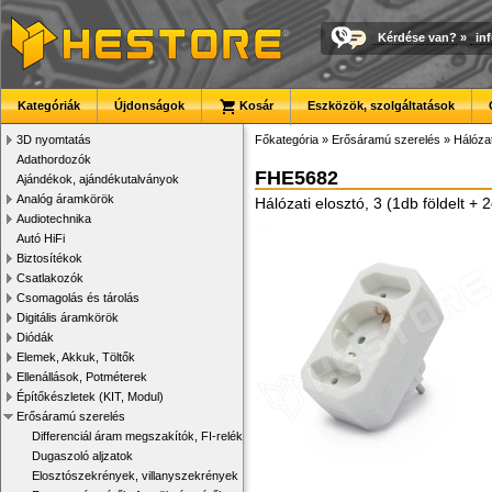
Kérdése van?
»
in
Kategóriák
Újdonságok
Kosár
Eszközök, szolgáltatások
3D nyomtatás
Főkategória
»
Erősáramú szerelés
»
Hálózat
Adathordozók
FHE5682
Ajándékok, ajándékutalványok
Analóg áramkörök
Hálózati elosztó, 3 (1db földelt + 
Audiotechnika
Autó HiFi
Biztosítékok
Csatlakozók
Csomagolás és tárolás
Digitális áramkörök
Diódák
Elemek, Akkuk, Töltők
Ellenállások, Potméterek
Építőkészletek (KIT, Modul)
Erősáramú szerelés
Differenciál áram megszakítók, FI-relék
Dugaszoló aljzatok
Elosztószekrények, villanyszekrények