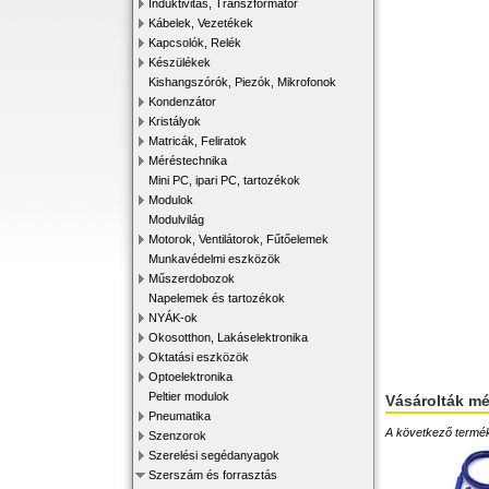
Induktivitás, Transzformátor
Kábelek, Vezetékek
Kapcsolók, Relék
Készülékek
Kishangszórók, Piezók, Mikrofonok
Kondenzátor
Kristályok
Matricák, Feliratok
Méréstechnika
Mini PC, ipari PC, tartozékok
Modulok
Modulvilág
Motorok, Ventilátorok, Fűtőelemek
Munkavédelmi eszközök
Műszerdobozok
Napelemek és tartozékok
NYÁK-ok
Okosotthon, Lakáselektronika
Oktatási eszközök
Optoelektronika
Peltier modulok
Vásárolták m
Pneumatika
A következő terméke
Szenzorok
Szerelési segédanyagok
Szerszám és forrasztás