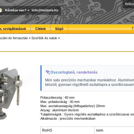
Belép
Kérdése van?
»
info@hestore.hu
T
, szolgáltatások
Cikkek
Súgó
szám és forrasztás
»
Szorítók és satuk
»
Összefoglaló, rendeltetés
Mini satu precíziós mechanikai munkákhoz. Alumínium
készült, gyorsan rögzíthető asztallapra a szorítócsavarr
Pofaszélesség : 40 mm
Max. pofatávolság : 30 mm
Max. asztalvastagság (felfogatáshoz) 20mm
Anyag : alumínium ötvözet
Tulajdonságok : Gyors rögzítés asztallaphoz a szorítócsavar se
Alkalmazás : precíziós mechanikában
RoHS
nem