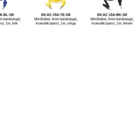
5A-BL-1M
B4-AC-15A-YE-1M
B4-AC-15A-BK-1M
mm banándugó,
Mérőkábel, 4mm banándugó,
Mérőkábel, 4mm banándugó,
esz, 1m, kék
krokodilcsipesz, 1m, sárga
krokodilcsipesz, 1m, fekete