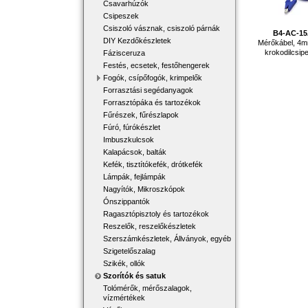
Csavarhúzók
Csipeszek
Csiszoló vásznak, csiszoló párnák
B4-AC-1
DIY Kezdőkészletek
Mérőkábel, 4
krokodilcsip
Fázisceruza
Festés, ecsetek, festőhengerek
Fogók, csípőfogók, krimpelők
Forrasztási segédanyagok
Forrasztópáka és tartozékok
Fűrészek, fűrészlapok
Fúró, fúrókészlet
Imbuszkulcsok
Kalapácsok, balták
Kefék, tisztítókefék, drótkefék
Lámpák, fejlámpák
Nagyítók, Mikroszkópok
Ónszippantók
Ragasztópisztoly és tartozékok
Reszelők, reszelőkészletek
Szerszámkészletek, Állványok, egyéb
Szigetelőszalag
Szikék, ollók
Szorítók és satuk
Tolómérők, mérőszalagok,
vízmértékek