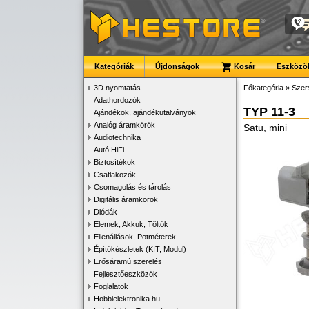
Kategóriák
Újdonságok
Kosár
Eszközök
3D nyomtatás
Főkategória
»
Szer
Adathordozók
TYP 11-3
Ajándékok, ajándékutalványok
Analóg áramkörök
Satu, mini
Audiotechnika
Autó HiFi
Biztosítékok
Csatlakozók
Csomagolás és tárolás
Digitális áramkörök
Diódák
Elemek, Akkuk, Töltők
Ellenállások, Potméterek
Építőkészletek (KIT, Modul)
Erősáramú szerelés
Fejlesztőeszközök
Foglalatok
Hobbielektronika.hu