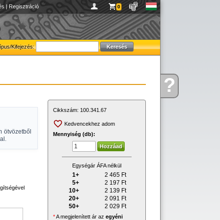
és
|
Regisztráció
0
ípus/Kifejezés:
?
Kérdése
van
Cikkszám:
100.341.67
Kedvencekhez adom
 ötvözetből
Mennyiség (db):
al.
Egységár ÁFA nélkül
1+
2 465
Ft
5+
2 197
Ft
gítségével
10+
2 139
Ft
20+
2 091
Ft
50+
2 029
Ft
*
A megjelenített ár az
egyéni