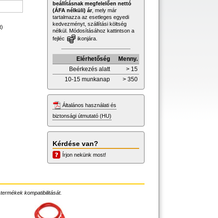
beállításnak megfelelően nettó
(ÁFA nélküli) ár
, mely már
tartalmazza az esetleges egyedi
kedvezményt, szállítási költség
t)
nélkül. Módosításához kattintson a
fejléc
ikonjára.
Elérhetőség
Menny.
Beérkezés alatt
> 15
10-15 munkanap
> 350
Általános használati és
biztonsági útmutató (HU)
Kérdése van?
Írjon nekünk most!
 termékek kompatibilitását.