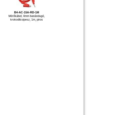
B4-AC-15A-RD-1M
Mérőkábel, 4mm banándugó,
krokodilcsipesz, 1m, piros