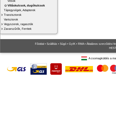
Vésők
Villáskulcsok, dugókulcsok
Tápegységek, Adapterek
Tranzisztorok
Varisztorok
Vegyszerek, ragasztók
Zavarszűrők, Ferritek
Főoldal
•
Szállítás
•
Súgó
•
GyIK
•
RMA
•
Általános szerződési fe
HESTO
A csomagküldés a ma