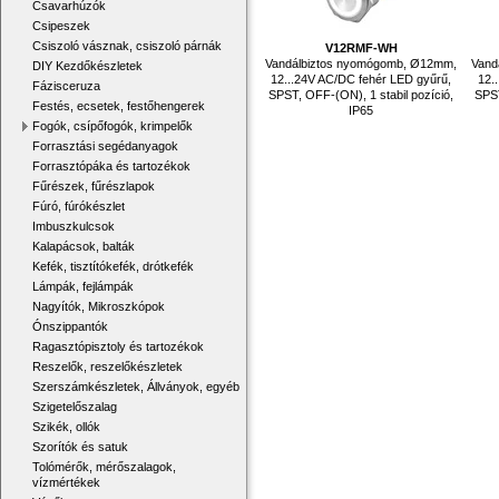
Csavarhúzók
Csipeszek
Csiszoló vásznak, csiszoló párnák
V12RMF-WH
Vandálbiztos nyomógomb, Ø12mm,
Vand
DIY Kezdőkészletek
12...24V AC/DC fehér LED gyűrű,
12.
Fázisceruza
SPST, OFF-(ON), 1 stabil pozíció,
SPST
Festés, ecsetek, festőhengerek
IP65
Fogók, csípőfogók, krimpelők
Forrasztási segédanyagok
Forrasztópáka és tartozékok
Fűrészek, fűrészlapok
Fúró, fúrókészlet
Imbuszkulcsok
Kalapácsok, balták
Kefék, tisztítókefék, drótkefék
Lámpák, fejlámpák
Nagyítók, Mikroszkópok
Ónszippantók
Ragasztópisztoly és tartozékok
Reszelők, reszelőkészletek
Szerszámkészletek, Állványok, egyéb
Szigetelőszalag
Szikék, ollók
Szorítók és satuk
Tolómérők, mérőszalagok,
vízmértékek