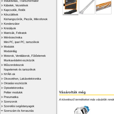
Induktivitás, Transzformátor
Kábelek, Vezetékek
Kapcsolók, Relék
Készülékek
Kishangszórók, Piezók, Mikrofonok
Kondenzátor
Kristályok
Matricák, Feliratok
Méréstechnika
Mini PC, ipari PC, tartozékok
Modulok
Modulvilág
Motorok, Ventilátorok, Fűtőelemek
Munkavédelmi eszközök
Műszerdobozok
Napelemek és tartozékok
NYÁK-ok
Okosotthon, Lakáselektronika
Oktatási eszközök
Optoelektronika
Vásárolták még
Peltier modulok
Pneumatika
A következő termékeket más vásárlók rendelték
Szenzorok
Szerelési segédanyagok
Szerszám és forrasztás