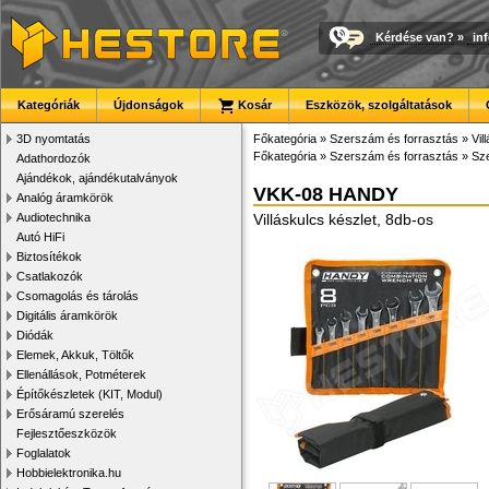
Kérdése van?
»
in
Kategóriák
Újdonságok
Kosár
Eszközök, szolgáltatások
3D nyomtatás
Főkategória
»
Szerszám és forrasztás
»
Vil
Főkategória
»
Szerszám és forrasztás
»
Sze
Adathordozók
Ajándékok, ajándékutalványok
VKK-08 HANDY
Analóg áramkörök
Audiotechnika
Villáskulcs készlet, 8db-os
Autó HiFi
Biztosítékok
Csatlakozók
Csomagolás és tárolás
Digitális áramkörök
Diódák
Elemek, Akkuk, Töltők
Ellenállások, Potméterek
Építőkészletek (KIT, Modul)
Erősáramú szerelés
Fejlesztőeszközök
Foglalatok
Hobbielektronika.hu