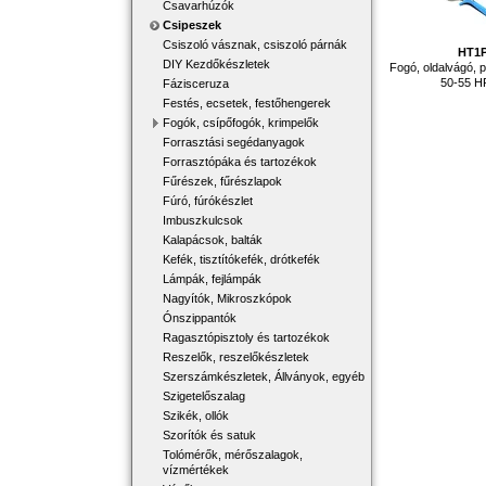
Csavarhúzók
Csipeszek
Csiszoló vásznak, csiszoló párnák
HT1
DIY Kezdőkészletek
Fogó, oldalvágó, 
50-55 H
Fázisceruza
Festés, ecsetek, festőhengerek
Fogók, csípőfogók, krimpelők
Forrasztási segédanyagok
Forrasztópáka és tartozékok
Fűrészek, fűrészlapok
Fúró, fúrókészlet
Imbuszkulcsok
Kalapácsok, balták
Kefék, tisztítókefék, drótkefék
Lámpák, fejlámpák
Nagyítók, Mikroszkópok
Ónszippantók
Ragasztópisztoly és tartozékok
Reszelők, reszelőkészletek
Szerszámkészletek, Állványok, egyéb
Szigetelőszalag
Szikék, ollók
Szorítók és satuk
Tolómérők, mérőszalagok,
vízmértékek