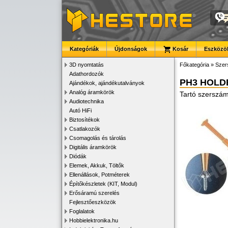
Kategóriák
Újdonságok
Kosár
Eszközök
3D nyomtatás
Főkategória
»
Szer
Adathordozók
PH3 HOLD
Ajándékok, ajándékutalványok
Analóg áramkörök
Tartó szerszá
Audiotechnika
Autó HiFi
Biztosítékok
Csatlakozók
Csomagolás és tárolás
Digitális áramkörök
Diódák
Elemek, Akkuk, Töltők
Ellenállások, Potméterek
Építőkészletek (KIT, Modul)
Erősáramú szerelés
Fejlesztőeszközök
Foglalatok
Hobbielektronika.hu