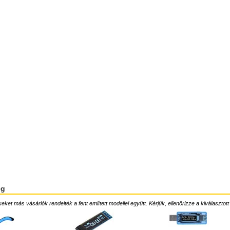
ég
ket más vásárlók rendelték a fent említett modellel együtt. Kérjük, ellenőrizze a kiválasztott