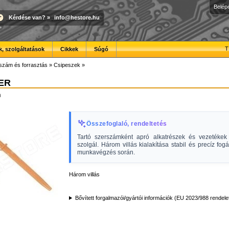
Belép
Kérdése van?
»
info@hestore.hu
T
, szolgáltatások
Cikkek
Súgó
szám és forrasztás
»
Csipeszek
»
ER
m
Összefoglaló, rendeltetés
Tartó szerszámként apró alkatrészek és vezetékek 
szolgál. Három villás kialakítása stabil és precíz fogá
munkavégzés során.
Három villás
Bővített forgalmazói/gyártói információk (EU 2023/988 rendele