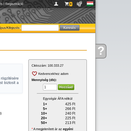
és
|
Regisztráció
0
ípus/Kifejezés:
?
Kérdése
van
Cikkszám:
100.333.27
Kedvencekhez adom
rögzítésére
Mennyiség (db):
st biztosít a
Egységár ÁFA nélkül
1+
425
Ft
5+
266
Ft
10+
240
Ft
t)
20+
225
Ft
50+
213
Ft
*
A megjelenített ár az
egyéni