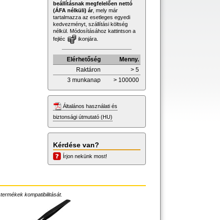
beállításnak megfelelően nettó
(ÁFA nélküli) ár
, mely már
tartalmazza az esetleges egyedi
kedvezményt, szállítási költség
nélkül. Módosításához kattintson a
fejléc
ikonjára.
Elérhetőség
Menny.
Raktáron
> 5
3 munkanap
> 100000
Általános használati és
biztonsági útmutató (HU)
Kérdése van?
Írjon nekünk most!
 termékek kompatibilitását.