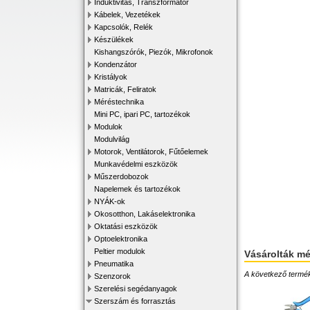
Induktivitás, Transzformátor
Kábelek, Vezetékek
Kapcsolók, Relék
Készülékek
Kishangszórók, Piezók, Mikrofonok
Kondenzátor
Kristályok
Matricák, Feliratok
Méréstechnika
Mini PC, ipari PC, tartozékok
Modulok
Modulvilág
Motorok, Ventilátorok, Fűtőelemek
Munkavédelmi eszközök
Műszerdobozok
Napelemek és tartozékok
NYÁK-ok
Okosotthon, Lakáselektronika
Oktatási eszközök
Optoelektronika
Peltier modulok
Vásárolták m
Pneumatika
A következő terméke
Szenzorok
Szerelési segédanyagok
Szerszám és forrasztás