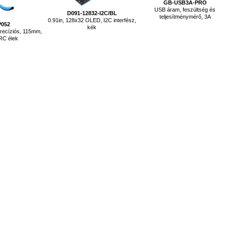
GB-USB3A-PRO
USB áram, feszültség és
D091-12832-I2C/BL
teljesítménymérő, 3A
0.91in, 128x32 OLED, I2C interfész,
P052
kék
precíziós, 115mm,
RC élek