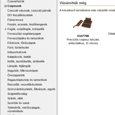
Csavarhúzók
Vásárolták még
Csipeszek
A következő termékeket más vásárlók rendelték
Csiszoló vásznak, csiszoló párnák
DIY Kezdőkészletek
Fázisceruza
Festés, ecsetek, festőhengerek
Fogók, csípőfogók, krimpelők
Oldal
Forrasztási segédanyagok
H10779B
Forrasztópáka és tartozékok
Precíziós csipesz készlet,
Fűrészek, fűrészlapok
antisztatikus, 11 részes
Fúró, fúrókészlet
Imbuszkulcsok
Kalapácsok, balták
Kefék, tisztítókefék, drótkefék
Lámpák, fejlámpák
Nagyítók, Mikroszkópok
Ónszippantók
Ragasztópisztoly és tartozékok
Reszelők, reszelőkészletek
Szerszámkészletek, Állványok, egyéb
Szigetelőszalag
Szikék, ollók
Szorítók és satuk
Tolómérők, mérőszalagok,
vízmértékek