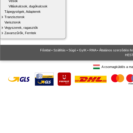
Vésők
Villáskulcsok, dugókulcsok
Tápegységek, Adapterek
Tranzisztorok
Varisztorok
Vegyszerek, ragasztók
Zavarszűrők, Ferritek
Főoldal
•
Szállítás
•
Súgó
•
GyIK
•
RMA
•
Általános szerződési fe
HESTO
A csomagküldés a ma