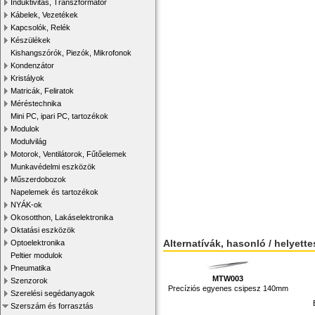
Induktivitás, Transzformátor
Kábelek, Vezetékek
Kapcsolók, Relék
Készülékek
Kishangszórók, Piezók, Mikrofonok
Kondenzátor
Kristályok
Matricák, Feliratok
Méréstechnika
Mini PC, ipari PC, tartozékok
Modulok
Modulvilág
Motorok, Ventilátorok, Fűtőelemek
Munkavédelmi eszközök
Műszerdobozok
Napelemek és tartozékok
NYÁK-ok
Okosotthon, Lakáselektronika
Oktatási eszközök
Alternatívák, hasonló / helyett
Optoelektronika
Peltier modulok
Pneumatika
MTW003
Szenzorok
Precíziós egyenes csipesz 140mm
Szerelési segédanyagok
Szerszám és forrasztás