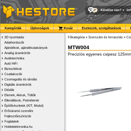
Kérdése van?
»
in
Kategóriák
Újdonságok
Kosár
Eszközök, szolgáltatások
3D nyomtatás
Főkategória
»
Szerszám és forrasztás
»
Cs
Adathordozók
MTW004
Ajándékok, ajándékutalványok
Analóg áramkörök
Precizíós egyenes csipesz 125m
Audiotechnika
Autó HiFi
Biztosítékok
Csatlakozók
Csomagolás és tárolás
Digitális áramkörök
Diódák
Elemek, Akkuk, Töltők
Ellenállások, Potméterek
Építőkészletek (KIT, Modul)
Erősáramú szerelés
Fejlesztőeszközök
Foglalatok
Hobbielektronika.hu