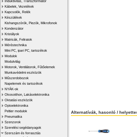
Induktivitás, Transzformátor
Kábelek, Vezetékek
Kapcsolók, Relék
Készülékek
Kishangszórók, Piezók, Mikrofonok
Kondenzátor
Kristályok
Matricák, Feliratok
Méréstechnika
Mini PC, ipari PC, tartozékok
Modulok
Modulvilág
Motorok, Ventilátorok, Fűtőelemek
Munkavédelmi eszközök
Műszerdobozok
Napelemek és tartozékok
NYÁK-ok
Okosotthon, Lakáselektronika
Oktatási eszközök
Optoelektronika
Peltier modulok
Alternatívák, hasonló / helyett
Pneumatika
Szenzorok
Szerelési segédanyagok
Szerszám és forrasztás