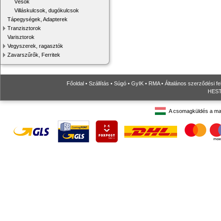
Vésők
Villáskulcsok, dugókulcsok
Tápegységek, Adapterek
Tranzisztorok
Varisztorok
Vegyszerek, ragasztók
Zavarszűrők, Ferritek
Főoldal
•
Szállítás
•
Súgó
•
GyIK
•
RMA
•
Általános szerződési fe
HESTO
A csomagküldés a ma