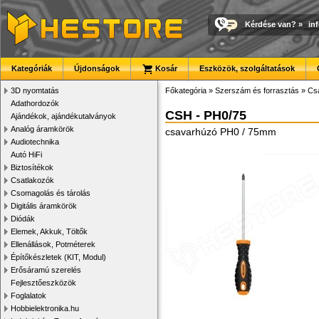
Kérdése van?
»
in
Kategóriák
Újdonságok
Kosár
Eszközök, szolgáltatások
3D nyomtatás
Főkategória
»
Szerszám és forrasztás
»
Cs
Adathordozók
CSH - PH0/75
Ajándékok, ajándékutalványok
Analóg áramkörök
csavarhúzó PH0 / 75mm
Audiotechnika
Autó HiFi
Biztosítékok
Csatlakozók
Csomagolás és tárolás
Digitális áramkörök
Diódák
Elemek, Akkuk, Töltők
Ellenállások, Potméterek
Építőkészletek (KIT, Modul)
Erősáramú szerelés
Fejlesztőeszközök
Foglalatok
Hobbielektronika.hu