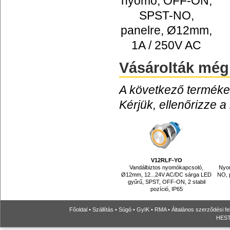
nyomó, OFF-ON,
SPST-NO,
panelre, Ø12mm,
1A / 250V AC
Vásárolták még
A következő termékek
Kérjük, ellenőrizze a
V12RLF-YO
Vandálbiztos nyomókapcsoló,
Nyo
Ø12mm, 12...24V AC/DC sárga LED
NO, 
gyűrű, SPST, OFF-ON, 2 stabil
pozíció, IP65
Főoldal
•
Szállítás
•
Súgó
•
GyIK
•
RMA
•
Általános szerződési fe
HESTO