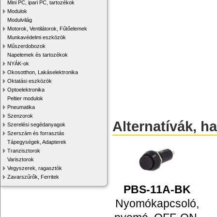
Mini PC, ipari PC, tartozékok
Modulok
Modulvilág
Motorok, Ventilátorok, Fűtőelemek
Munkavédelmi eszközök
Műszerdobozok
Napelemek és tartozékok
NYÁK-ok
Okosotthon, Lakáselektronika
Oktatási eszközök
Optoelektronika
Peltier modulok
Pneumatika
Szenzorok
Alternatívák, h
Szerelési segédanyagok
Szerszám és forrasztás
Tápegységek, Adapterek
Tranzisztorok
Varisztorok
Vegyszerek, ragasztók
Zavarszűrők, Ferritek
PBS-11A-BK
Nyomókapcsoló,