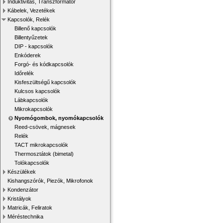
Induktivitás, Transzformátor
Kábelek, Vezetékek
Kapcsolók, Relék
Billenő kapcsolók
Billentyűzetek
DIP - kapcsolók
Enkóderek
Forgó- és kódkapcsolók
Időrelék
Kisfeszültségű kapcsolók
Kulcsos kapcsolók
Lábkapcsolók
Mikrokapcsolók
Nyomógombok, nyomókapcsolók
Reed-csövek, mágnesek
Relék
TACT mikrokapcsolók
Thermosztátok (bimetal)
Tolókapcsolók
Készülékek
Kishangszórók, Piezók, Mikrofonok
Kondenzátor
Kristályok
Matricák, Feliratok
Méréstechnika