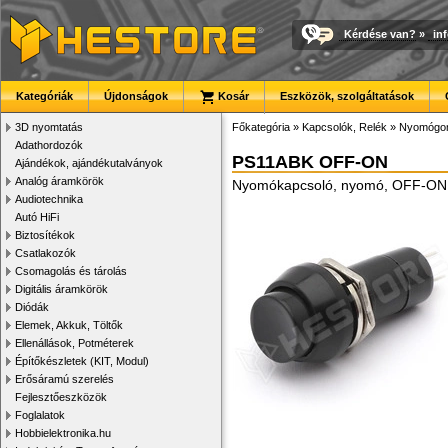
Kérdése van?
»
in
Kategóriák
Újdonságok
Kosár
Eszközök, szolgáltatások
3D nyomtatás
Főkategória
»
Kapcsolók, Relék
»
Nyomógom
Adathordozók
PS11ABK OFF-ON
Ajándékok, ajándékutalványok
Analóg áramkörök
Nyomókapcsoló, nyomó, OFF-ON,
Audiotechnika
Autó HiFi
Biztosítékok
Csatlakozók
Csomagolás és tárolás
Digitális áramkörök
Diódák
Elemek, Akkuk, Töltők
Ellenállások, Potméterek
Építőkészletek (KIT, Modul)
Erősáramú szerelés
Fejlesztőeszközök
Foglalatok
Hobbielektronika.hu