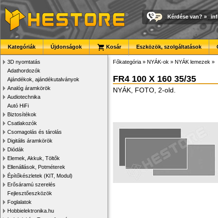
Kérdése van?
»
in
Kategóriák
Újdonságok
Kosár
Eszközök, szolgáltatások
3D nyomtatás
Főkategória
»
NYÁK-ok
»
NYÁK lemezek
»
Adathordozók
FR4 100 X 160 35/35
Ajándékok, ajándékutalványok
Analóg áramkörök
NYÁK, FOTO, 2-old.
Audiotechnika
Autó HiFi
Biztosítékok
Csatlakozók
Csomagolás és tárolás
Digitális áramkörök
Diódák
Elemek, Akkuk, Töltők
Ellenállások, Potméterek
Építőkészletek (KIT, Modul)
Erősáramú szerelés
Fejlesztőeszközök
Foglalatok
Hobbielektronika.hu