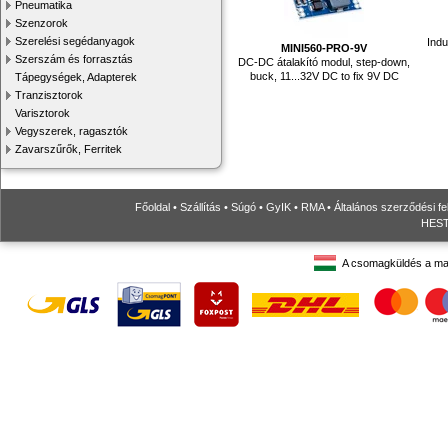
Pneumatika
Szenzorok
Szerelési segédanyagok
Indu
MINI560-PRO-9V
Szerszám és forrasztás
DC-DC átalakító modul, step-down,
buck, 11...32V DC to fix 9V DC
Tápegységek, Adapterek
Tranzisztorok
Varisztorok
Vegyszerek, ragasztók
Zavarszűrők, Ferritek
Főoldal
•
Szállítás
•
Súgó
•
GyIK
•
RMA
•
Általános szerződési fe
HESTO
A csomagküldés a ma