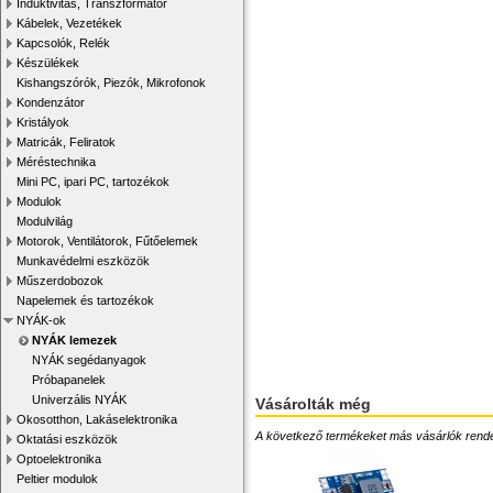
Induktivitás, Transzformátor
Kábelek, Vezetékek
Kapcsolók, Relék
Készülékek
Kishangszórók, Piezók, Mikrofonok
Kondenzátor
Kristályok
Matricák, Feliratok
Méréstechnika
Mini PC, ipari PC, tartozékok
Modulok
Modulvilág
Motorok, Ventilátorok, Fűtőelemek
Munkavédelmi eszközök
Műszerdobozok
Napelemek és tartozékok
NYÁK-ok
NYÁK lemezek
NYÁK segédanyagok
Próbapanelek
Univerzális NYÁK
Vásárolták még
Okosotthon, Lakáselektronika
A következő termékeket más vásárlók rendelték
Oktatási eszközök
Optoelektronika
Peltier modulok