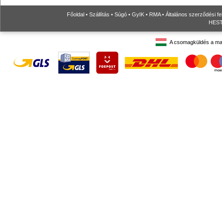
Főoldal
•
Szállítás
•
Súgó
•
GyIK
•
RMA
•
Általános szerződési fe
HESTO
A csomagküldés a ma