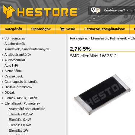
Kérdése van?
»
in
Kategóriák
Újdonságok
Kosár
Eszközök, szolgáltatások
3D nyomtatás
Főkategória
»
Ellenállások, Potméterek
»
El
Adathordozók
2,7K 5%
Ajándékok, ajándékutalványok
Analóg áramkörök
SMD ellenállás 1W 2512
Audiotechnika
Autó HiFi
Biztosítékok
Csatlakozók
Csomagolás és tárolás
Digitális áramkörök
Diódák
Elemek, Akkuk, Töltők
Ellenállások, Potméterek
Árammérő sönt ellenállás
Ellenállás 0.25W
Ellenállás 0.4W
Ellenállás 0.6W
Ellenállás 1W