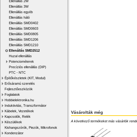
Ellenállás 2W
Ellenállás 3W
Ellenállás egyéb
Ellenállás háló
Ellenállás SMD0402
Ellenállás SMD0603
Ellenállás SMD0805
Ellenállás SMD1206
Ellenállás SMD1210
Ellenállás SMD2512
Huzal ellenállás
Potenciométerek
Precíziós ellenállás (DIP)
PTC - NTC
Építőkészletek (KIT, Modul)
Erősáramú szerelés
Fejlesztőeszközök
Foglalatok
Hobbielektronika.hu
Induktivitás, Transzformátor
Kábelek, Vezetékek
Vásárolták még
Kapcsolók, Relék
A következő termékeket más vásárlók rendelték
Készülékek
Kishangszórók, Piezók, Mikrofonok
Kondenzátor