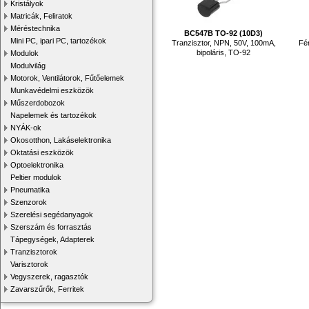
Kristályok
Matricák, Feliratok
Méréstechnika
BC547B TO-92 (10D3)
Mini PC, ipari PC, tartozékok
Tranzisztor, NPN, 50V, 100mA,
Fé
bipoláris, TO-92
Modulok
Modulvilág
Motorok, Ventilátorok, Fűtőelemek
Munkavédelmi eszközök
Műszerdobozok
Napelemek és tartozékok
NYÁK-ok
Okosotthon, Lakáselektronika
Oktatási eszközök
Optoelektronika
Peltier modulok
Pneumatika
Szenzorok
Szerelési segédanyagok
Szerszám és forrasztás
Tápegységek, Adapterek
Tranzisztorok
Varisztorok
Vegyszerek, ragasztók
Zavarszűrők, Ferritek