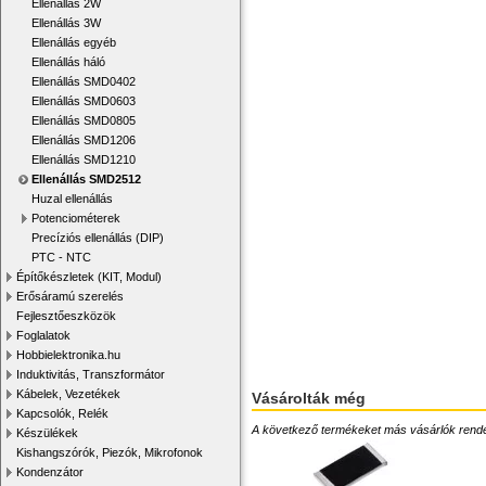
Ellenállás 2W
Ellenállás 3W
Ellenállás egyéb
Ellenállás háló
Ellenállás SMD0402
Ellenállás SMD0603
Ellenállás SMD0805
Ellenállás SMD1206
Ellenállás SMD1210
Ellenállás SMD2512
Huzal ellenállás
Potenciométerek
Precíziós ellenállás (DIP)
PTC - NTC
Építőkészletek (KIT, Modul)
Erősáramú szerelés
Fejlesztőeszközök
Foglalatok
Hobbielektronika.hu
Induktivitás, Transzformátor
Kábelek, Vezetékek
Vásárolták még
Kapcsolók, Relék
A következő termékeket más vásárlók rendelték
Készülékek
Kishangszórók, Piezók, Mikrofonok
Kondenzátor