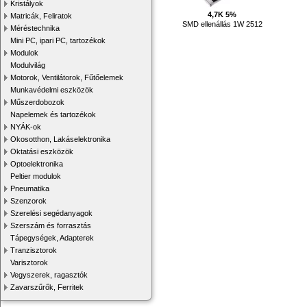
Kristályok
4,7K 5%
Matricák, Feliratok
SMD ellenállás 1W 2512
Méréstechnika
Mini PC, ipari PC, tartozékok
Modulok
Modulvilág
Motorok, Ventilátorok, Fűtőelemek
Munkavédelmi eszközök
Műszerdobozok
Napelemek és tartozékok
NYÁK-ok
Okosotthon, Lakáselektronika
Oktatási eszközök
Optoelektronika
Peltier modulok
Pneumatika
Szenzorok
Szerelési segédanyagok
Szerszám és forrasztás
Tápegységek, Adapterek
Tranzisztorok
Varisztorok
Vegyszerek, ragasztók
Zavarszűrők, Ferritek