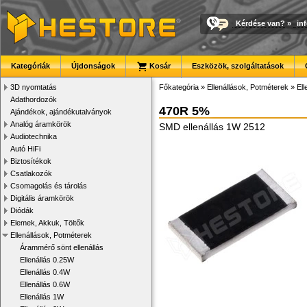
Kérdése van?
»
in
Kategóriák
Újdonságok
Kosár
Eszközök, szolgáltatások
3D nyomtatás
Főkategória
»
Ellenállások, Potméterek
»
El
Adathordozók
470R 5%
Ajándékok, ajándékutalványok
Analóg áramkörök
SMD ellenállás 1W 2512
Audiotechnika
Autó HiFi
Biztosítékok
Csatlakozók
Csomagolás és tárolás
Digitális áramkörök
Diódák
Elemek, Akkuk, Töltők
Ellenállások, Potméterek
Árammérő sönt ellenállás
Ellenállás 0.25W
Ellenállás 0.4W
Ellenállás 0.6W
Ellenállás 1W