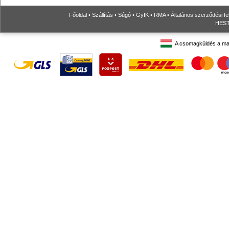
Főoldal
•
Szállítás
•
Súgó
•
GyIK
•
RMA
•
Általános szerződési fe
HESTO
A csomagküldés a ma