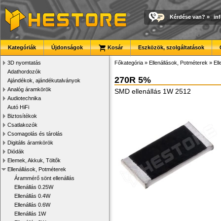
Kérdése van?
»
in
Kategóriák
Újdonságok
Kosár
Eszközök, szolgáltatások
3D nyomtatás
Főkategória
»
Ellenállások, Potméterek
»
El
Adathordozók
270R 5%
Ajándékok, ajándékutalványok
Analóg áramkörök
SMD ellenállás 1W 2512
Audiotechnika
Autó HiFi
Biztosítékok
Csatlakozók
Csomagolás és tárolás
Digitális áramkörök
Diódák
Elemek, Akkuk, Töltők
Ellenállások, Potméterek
Árammérő sönt ellenállás
Ellenállás 0.25W
Ellenállás 0.4W
Ellenállás 0.6W
Ellenállás 1W