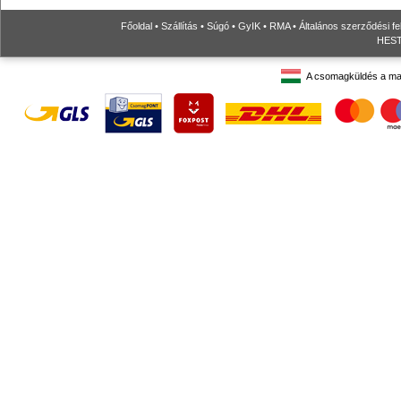
Főoldal
•
Szállítás
•
Súgó
•
GyIK
•
RMA
•
Általános szerződési fe
HESTO
A csomagküldés a ma