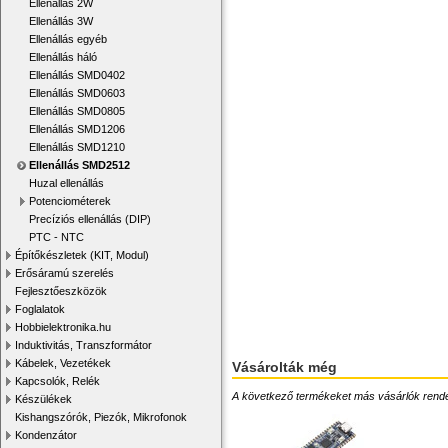
Ellenállás 2W
Ellenállás 3W
Ellenállás egyéb
Ellenállás háló
Ellenállás SMD0402
Ellenállás SMD0603
Ellenállás SMD0805
Ellenállás SMD1206
Ellenállás SMD1210
Ellenállás SMD2512
Huzal ellenállás
Potenciométerek
Precíziós ellenállás (DIP)
PTC - NTC
Építőkészletek (KIT, Modul)
Erősáramú szerelés
Fejlesztőeszközök
Foglalatok
Hobbielektronika.hu
Induktivitás, Transzformátor
Kábelek, Vezetékek
Vásárolták még
Kapcsolók, Relék
A következő termékeket más vásárlók rendelték
Készülékek
Kishangszórók, Piezók, Mikrofonok
Kondenzátor