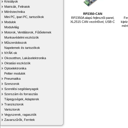
Kristályok
Matricák, Feliratok
Méréstechnika
RP2350-CAN
Mini PC, ipari PC, tartozékok
RP2350A alapú fejlesztői panel,
Fes
XL2515 CAN vezérlővel, USB-C
kijel
Modulok
mért
Modulvilág
Motorok, Ventilátorok, Fűtőelemek
Munkavédelmi eszközök
Műszerdobozok
Napelemek és tartozékok
NYÁK-ok
Okosotthon, Lakáselektronika
Oktatási eszközök
Optoelektronika
Peltier modulok
Pneumatika
Szenzorok
Szerelési segédanyagok
Szerszám és forrasztás
Tápegységek, Adapterek
Tranzisztorok
Varisztorok
Vegyszerek, ragasztók
Zavarszűrők, Ferritek