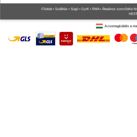
Főoldal
•
Szállítás
•
Súgó
•
GyIK
•
RMA
•
Általános szerződési fe
HESTO
A csomagküldés a ma