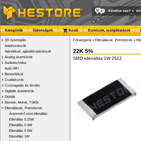
Kérdése van?
»
in
Kategóriák
Újdonságok
Kosár
Eszközök, szolgáltatások
3D nyomtatás
Főkategória
»
Ellenállások, Potméterek
»
El
Adathordozók
22K 5%
Ajándékok, ajándékutalványok
Analóg áramkörök
SMD ellenállás 1W 2512
Audiotechnika
Autó HiFi
Biztosítékok
Csatlakozók
Csomagolás és tárolás
Digitális áramkörök
Diódák
Elemek, Akkuk, Töltők
Ellenállások, Potméterek
Árammérő sönt ellenállás
Ellenállás 0.25W
Ellenállás 0.4W
Ellenállás 0.6W
Ellenállás 1W