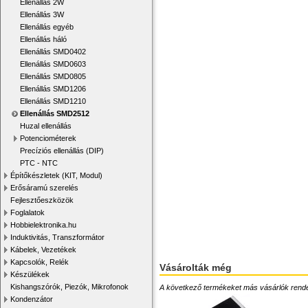
Ellenállás 2W
Ellenállás 3W
Ellenállás egyéb
Ellenállás háló
Ellenállás SMD0402
Ellenállás SMD0603
Ellenállás SMD0805
Ellenállás SMD1206
Ellenállás SMD1210
Ellenállás SMD2512
Huzal ellenállás
Potenciométerek
Precíziós ellenállás (DIP)
PTC - NTC
Építőkészletek (KIT, Modul)
Erősáramú szerelés
Fejlesztőeszközök
Foglalatok
Hobbielektronika.hu
Induktivitás, Transzformátor
Kábelek, Vezetékek
Kapcsolók, Relék
Vásárolták még
Készülékek
Kishangszórók, Piezók, Mikrofonok
A következő termékeket más vásárlók rendelték
Kondenzátor