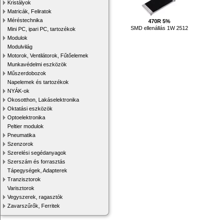
Kristályok
Matricák, Feliratok
Méréstechnika
470R 5%
SMD ellenállás 1W 2512
Mini PC, ipari PC, tartozékok
Modulok
Modulvilág
Motorok, Ventilátorok, Fűtőelemek
Munkavédelmi eszközök
Műszerdobozok
Napelemek és tartozékok
NYÁK-ok
Okosotthon, Lakáselektronika
Oktatási eszközök
Optoelektronika
Peltier modulok
Pneumatika
Szenzorok
Szerelési segédanyagok
Szerszám és forrasztás
Tápegységek, Adapterek
Tranzisztorok
Varisztorok
Vegyszerek, ragasztók
Zavarszűrők, Ferritek