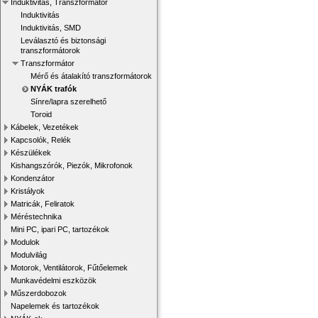
Induktivitás, Transzformátor
Induktivitás
Induktivitás, SMD
Leválasztó és biztonsági
transzformátorok
Transzformátor
Mérő és átalakító transzformátorok
NYÁK trafók
Sínre/lapra szerelhető
Toroid
Kábelek, Vezetékek
Kapcsolók, Relék
Készülékek
Kishangszórók, Piezók, Mikrofonok
Kondenzátor
Kristályok
Matricák, Feliratok
Méréstechnika
Mini PC, ipari PC, tartozékok
Modulok
Modulvilág
Motorok, Ventilátorok, Fűtőelemek
Munkavédelmi eszközök
Műszerdobozok
Napelemek és tartozékok