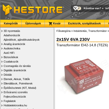
Kérdése van?
»
in
Kategóriák
Újdonságok
Kosár
Eszközök, szolgáltatások
3D nyomtatás
Főkategória
»
Induktivitás, Transzformátor
Adathordozók
2x15V 6VA 230V
Ajándékok, ajándékutalványok
Analóg áramkörök
Transzformátor EI42-14,8 (TEZ6)
Audiotechnika
Autó HiFi
Biztosítékok
Csatlakozók
Csomagolás és tárolás
Digitális áramkörök
Diódák
Elemek, Akkuk, Töltők
Ellenállások, Potméterek
Építőkészletek (KIT, Modul)
Erősáramú szerelés
Fejlesztőeszközök
Foglalatok
Hobbielektronika.hu