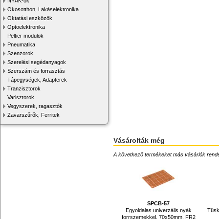
NYÁK-ok
Okosotthon, Lakáselektronika
Oktatási eszközök
Optoelektronika
Peltier modulok
Pneumatika
Szenzorok
Szerelési segédanyagok
Szerszám és forrasztás
Tápegységek, Adapterek
Tranzisztorok
Varisztorok
Vegyszerek, ragasztók
Zavarszűrők, Ferritek
Vásárolták még
A következő termékeket más vásárlók rendelték
SPCB-57
Egyoldalas univerzális nyák
Tüske
forrszemekkel, 70x50mm, FR2