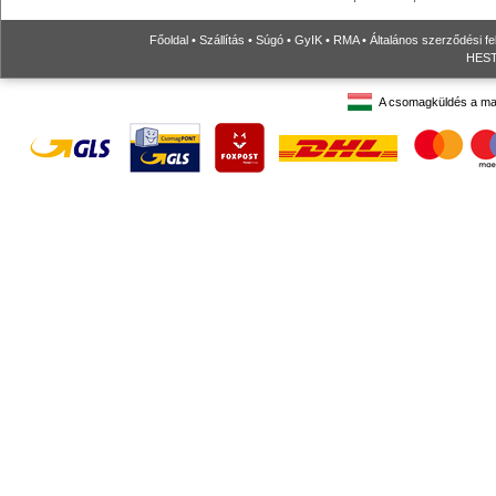
Főoldal
•
Szállítás
•
Súgó
•
GyIK
•
RMA
•
Általános szerződési fe
HESTO
A csomagküldés a ma