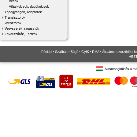
Vésők
Villáskulcsok, dugókulcsok
Tápegységek, Adapterek
Tranzisztorok
Varisztorok
Vegyszerek, ragasztók
Zavarszűrők, Ferritek
Főoldal
•
Szállítás
•
Súgó
•
GyIK
•
RMA
•
Általános szerződési fe
HESTO
A csomagküldés a ma