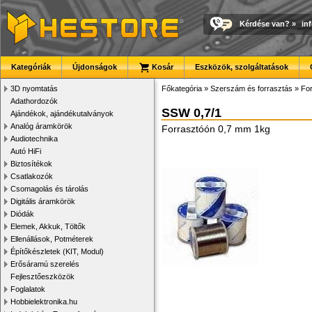
Kérdése van?
»
in
Kategóriák
Újdonságok
Kosár
Eszközök, szolgáltatások
3D nyomtatás
Főkategória
»
Szerszám és forrasztás
»
Fo
Adathordozók
SSW 0,7/1
Ajándékok, ajándékutalványok
Analóg áramkörök
Forrasztóón 0,7 mm 1kg
Audiotechnika
Autó HiFi
Biztosítékok
Csatlakozók
Csomagolás és tárolás
Digitális áramkörök
Diódák
Elemek, Akkuk, Töltők
Ellenállások, Potméterek
Építőkészletek (KIT, Modul)
Erősáramú szerelés
Fejlesztőeszközök
Foglalatok
Hobbielektronika.hu