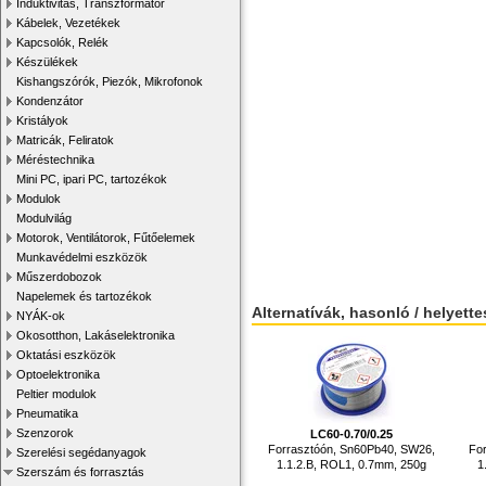
Induktivitás, Transzformátor
Kábelek, Vezetékek
Kapcsolók, Relék
Készülékek
Kishangszórók, Piezók, Mikrofonok
Kondenzátor
Kristályok
Matricák, Feliratok
Méréstechnika
Mini PC, ipari PC, tartozékok
Modulok
Modulvilág
Motorok, Ventilátorok, Fűtőelemek
Munkavédelmi eszközök
Műszerdobozok
Napelemek és tartozékok
Alternatívák, hasonló / helyett
NYÁK-ok
Okosotthon, Lakáselektronika
Oktatási eszközök
Optoelektronika
Peltier modulok
Pneumatika
Szenzorok
LC60-0.70/0.25
Forrasztóón, Sn60Pb40, SW26,
Fo
Szerelési segédanyagok
1.1.2.B, ROL1, 0.7mm, 250g
1
Szerszám és forrasztás