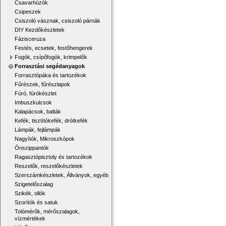
Csavarhúzók
Csipeszek
Csiszoló vásznak, csiszoló párnák
DIY Kezdőkészletek
Fázisceruza
Festés, ecsetek, festőhengerek
Fogók, csípőfogók, krimpelők
Forrasztási segédanyagok
Forrasztópáka és tartozékok
Fűrészek, fűrészlapok
Fúró, fúrókészlet
Imbuszkulcsok
Kalapácsok, balták
Kefék, tisztítókefék, drótkefék
Lámpák, fejlámpák
Nagyítók, Mikroszkópok
Ónszippantók
Ragasztópisztoly és tartozékok
Reszelők, reszelőkészletek
Szerszámkészletek, Állványok, egyéb
Szigetelőszalag
Szikék, ollók
Szorítók és satuk
Tolómérők, mérőszalagok,
vízmértékek