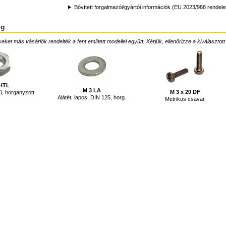
Bővített forgalmazói/gyártói információk (EU 2023/988 rendele
ég
ket más vásárlók rendelték a fent említett modellel együtt. Kérjük, ellenőrizze a kiválasztott
 HTL
M 3 LA
M 3 x 20 DF
ű, horganyzott
Alátét, lapos, DIN 125, horg.
Metrikus csavar