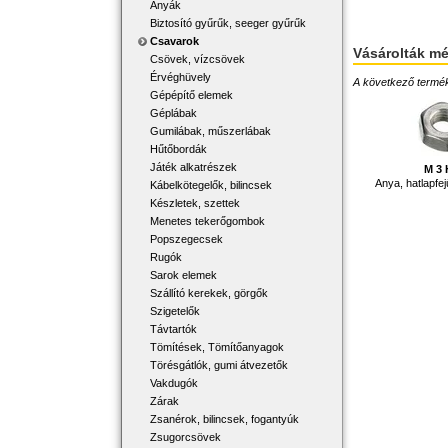
Anyák
Biztosító gyűrűk, seeger gyűrűk
Csavarok
Vásárolták m
Csövek, vízcsövek
Érvéghüvely
A következő terméke
Gépépítő elemek
Géplábak
Gumilábak, műszerlábak
Hűtőbordák
Játék alkatrészek
M 3
Anya, hatlapfej
Kábelkötegelők, bilincsek
Készletek, szettek
Menetes tekerőgombok
Popszegecsek
Rugók
Sarok elemek
Szállító kerekek, görgők
Szigetelők
Távtartók
Tömítések, Tömítőanyagok
Törésgátlók, gumi átvezetők
Vakdugók
Zárak
Zsanérok, bilincsek, fogantyúk
Zsugorcsövek