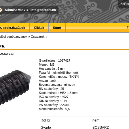
Belép
Kérdése van?
»
info@hestore.hu
T
, szolgáltatások
Cikkek
Súgó
elési segédanyagok
»
Csavarok
»
25
yócsavar
Gyári jelzés : 1027417
Menet : M3
Hosszúság : 5 mm
Fajta fej : fej nélküli (hernyó)
Kulcsnyílás : imbusz (BKNY)
Anyag : acél
Bevonat anyaga : cinezett
BN szabvány : 25
Kulcs mérete : HEX 1,5 mm
ISO szabvány : 4027
DIN szabvány : 914
PN szabvány : 82315
Menetemelkedés : 0,5
RoHS
nem
Gyártó
BOSSARD