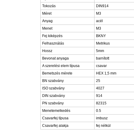
Tokozás
DIN914
Méret
M3
Anyag
acél
Menet
M3
Fej kiképzés
BKNY
Felhasználás
Metrikus
Hossz
5mm
Bevonat anyaga
barnított
A szerelési elem típusa
csavar
Bemetszés mérete
HEX 1,5 mm
BN szabvány
25
ISO szabvány
4027
DIN szabvány
914
PN szabvány
82315
Menetemelkedés
0.5
Csavarfej típusa
imbusz
Csavarfej alakja
fej nélkül