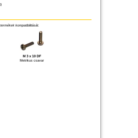
t)
 termékek kompatibilitását.
M 3 x 10 DF
Metrikus csavar