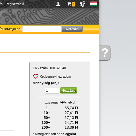
és
|
Regisztráció
0
ípus/Kifejezés:
?
Kérdése
van
Cikkszám:
100.325.40
Kedvencekhez adom
Mennyiség (db):
Egységár ÁFA nélkül
1+
55,74
Ft
10+
27,41
Ft
50+
17,13
Ft
100+
14,71
Ft
200+
13,39
Ft
*
A megjelenített ár az
egyéni