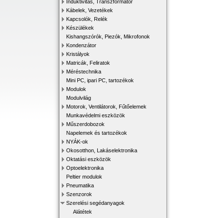
Induktivitás, Transzformátor
Kábelek, Vezetékek
Kapcsolók, Relék
Készülékek
Kishangszórók, Piezók, Mikrofonok
Kondenzátor
Kristályok
Matricák, Feliratok
Méréstechnika
Mini PC, ipari PC, tartozékok
Modulok
Modulvilág
Motorok, Ventilátorok, Fűtőelemek
Munkavédelmi eszközök
Műszerdobozok
Napelemek és tartozékok
NYÁK-ok
Okosotthon, Lakáselektronika
Oktatási eszközök
Optoelektronika
Peltier modulok
Pneumatika
Szenzorok
Szerelési segédanyagok
Alátétek