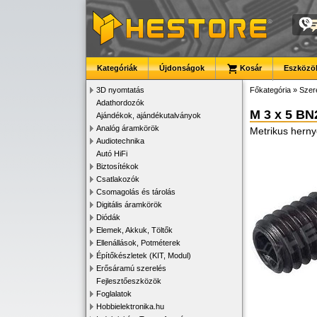
Kategóriák
Újdonságok
Kosár
Eszközök
3D nyomtatás
Főkategória
»
Szer
Adathordozók
M 3 x 5 BN
Ajándékok, ajándékutalványok
Analóg áramkörök
Metrikus hern
Audiotechnika
Autó HiFi
Biztosítékok
Csatlakozók
Csomagolás és tárolás
Digitális áramkörök
Diódák
Elemek, Akkuk, Töltők
Ellenállások, Potméterek
Építőkészletek (KIT, Modul)
Erősáramú szerelés
Fejlesztőeszközök
Foglalatok
Hobbielektronika.hu