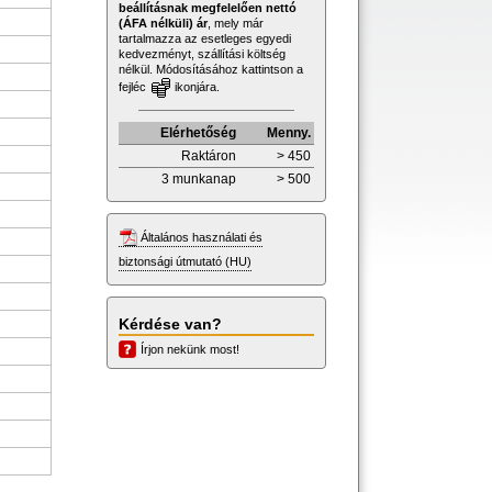
beállításnak megfelelően nettó
(ÁFA nélküli) ár
, mely már
tartalmazza az esetleges egyedi
kedvezményt, szállítási költség
nélkül. Módosításához kattintson a
fejléc
ikonjára.
Elérhetőség
Menny.
Raktáron
> 450
3 munkanap
> 500
Általános használati és
biztonsági útmutató (HU)
Kérdése van?
Írjon nekünk most!