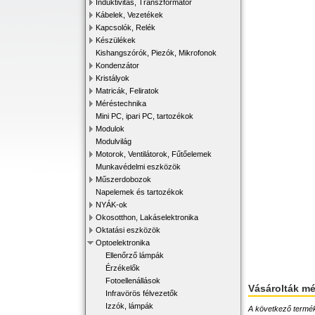
Induktivitás, Transzformátor
Kábelek, Vezetékek
Kapcsolók, Relék
Készülékek
Kishangszórók, Piezók, Mikrofonok
Kondenzátor
Kristályok
Matricák, Feliratok
Méréstechnika
Mini PC, ipari PC, tartozékok
Modulok
Modulvilág
Motorok, Ventilátorok, Fűtőelemek
Munkavédelmi eszközök
Műszerdobozok
Napelemek és tartozékok
NYÁK-ok
Okosotthon, Lakáselektronika
Oktatási eszközök
Optoelektronika
Ellenőrző lámpák
Érzékelők
Fotoellenállások
Vásárolták m
Infravörös félvezetők
Izzók, lámpák
A következő terméke