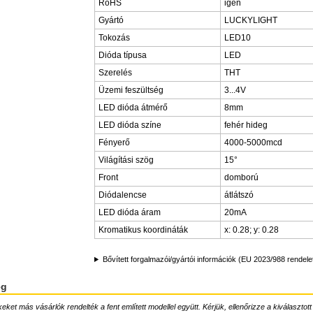
RoHS
igen
Gyártó
LUCKYLIGHT
Tokozás
LED10
Dióda típusa
LED
Szerelés
THT
Üzemi feszültség
3...4V
LED dióda átmérő
8mm
LED dióda színe
fehér hideg
Fényerő
4000-5000mcd
Világítási szög
15°
Front
domború
Diódalencse
átlátszó
LED dióda áram
20mA
Kromatikus koordináták
x: 0.28; y: 0.28
Bővített forgalmazói/gyártói információk (EU 2023/988 rendele
ég
ket más vásárlók rendelték a fent említett modellel együtt. Kérjük, ellenőrizze a kiválasztott