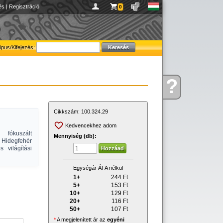
és
|
Regisztráció
0
ípus/Kifejezés:
?
Kérdése
van
Cikkszám:
100.324.29
Kedvencekhez adom
 fókuszált
Mennyiség (db):
 Hidegfehér
 világítási
Egységár ÁFA nélkül
1+
244
Ft
5+
153
Ft
10+
129
Ft
20+
116
Ft
50+
107
Ft
*
A megjelenített ár az
egyéni