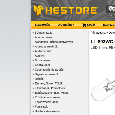
Kategóriák
Újdonságok
Kosár
Eszközök
3D nyomtatás
Főkategória
»
Opto
Adathordozók
LL-803WC
Ajándékok, ajándékutalványok
Analóg áramkörök
LED 8mm, FEHÉ
Audiotechnika
Autó HiFi
Biztosítékok
Csatlakozók
Csomagolás és tárolás
Digitális áramkörök
Diódák
Elemek, Akkuk, Töltők
Ellenállások, Potméterek
Építőkészletek (KIT, Modul)
Erősáramú szerelés
Fejlesztőeszközök
Foglalatok
Hobbielektronika.hu