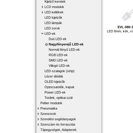
Kijelző keretek
LCD modulok
LED kellékek
LED kijelzők
LED lámpák
EVL-080-
LED sorok
LED 8mm, kék, ví
LED-ek
Duó LED-ek
Nagyfényerejű LED-ek
Normál fényű LED-ek
RGB LED-ek
SMD LED-ek
Villogó LED-ek
LED-szalagok (strip)
Lézer diódák
OLED kijelzők
Optocsatolók, kapuk
Power LED-ek
Toslink, optikai szál
Peltier modulok
Pneumatika
Szenzorok
Szerelési segédanyagok
Szerszám és forrasztás
Tápegységek, Adapterek