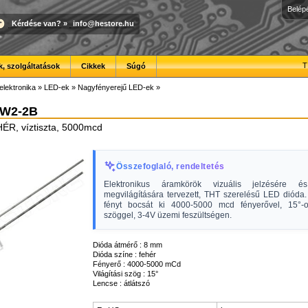
Belép
Kérdése van?
»
info@hestore.hu
T
, szolgáltatások
Cikkek
Súgó
elektronika
»
LED-ek
»
Nagyfényerejű LED-ek
»
-W2-2B
R, víztiszta, 5000mcd
Összefoglaló, rendeltetés
Elektronikus áramkörök vizuális jelzésére és
megvilágítására tervezett, THT szerelésű LED dióda.
fényt bocsát ki 4000-5000 mcd fényerővel, 15°-os
szöggel, 3-4V üzemi feszültségen.
Dióda átmérő : 8 mm
Dióda színe : fehér
Fényerő : 4000-5000 mCd
Világítási szög : 15°
Lencse : átlátszó