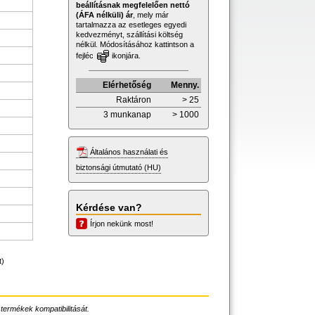
beállításnak megfelelően nettó
(ÁFA nélküli) ár
, mely már
tartalmazza az esetleges egyedi
kedvezményt, szállítási költség
nélkül. Módosításához kattintson a
fejléc
ikonjára.
Elérhetőség
Menny.
Raktáron
> 25
3 munkanap
> 1000
Általános használati és
biztonsági útmutató (HU)
Kérdése van?
Írjon nekünk most!
t)
 termékek kompatibilitását.