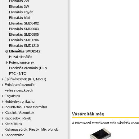
Ellenállás 2W
Ellenállás 3W
Ellenállás egyéb
Ellenállás háló
Ellenállás SMD0402
Ellenállás SMD0603
Ellenállás SMD0805
Ellenállás SMD1206
Ellenállás SMD1210
Ellenállás SMD2512
Huzal ellenállás
Potenciométerek
Precíziós ellenállás (DIP)
PTC - NTC
Építőkészletek (KIT, Modul)
Erősáramú szerelés
Fejlesztőeszközök
Foglalatok
Hobbielektronika.hu
Induktivitás, Transzformátor
Kábelek, Vezetékek
Vásárolták még
Kapcsolók, Relék
A következő termékeket más vásárlók rendelték
Készülékek
Kishangszórók, Piezók, Mikrofonok
Kondenzátor