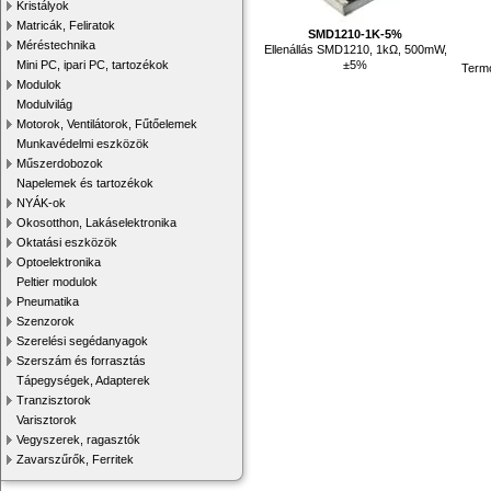
Kristályok
Matricák, Feliratok
SMD1210-1K-5%
Méréstechnika
Ellenállás SMD1210, 1kΩ, 500mW,
±5%
Mini PC, ipari PC, tartozékok
Termo
Modulok
Modulvilág
Motorok, Ventilátorok, Fűtőelemek
Munkavédelmi eszközök
Műszerdobozok
Napelemek és tartozékok
NYÁK-ok
Okosotthon, Lakáselektronika
Oktatási eszközök
Optoelektronika
Peltier modulok
Pneumatika
Szenzorok
Szerelési segédanyagok
Szerszám és forrasztás
Tápegységek, Adapterek
Tranzisztorok
Varisztorok
Vegyszerek, ragasztók
Zavarszűrők, Ferritek