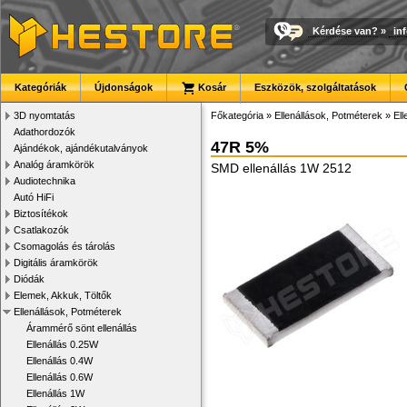
Kérdése van?
»
in
Kategóriák
Újdonságok
Kosár
Eszközök, szolgáltatások
3D nyomtatás
Főkategória
»
Ellenállások, Potméterek
»
El
Adathordozók
47R 5%
Ajándékok, ajándékutalványok
Analóg áramkörök
SMD ellenállás 1W 2512
Audiotechnika
Autó HiFi
Biztosítékok
Csatlakozók
Csomagolás és tárolás
Digitális áramkörök
Diódák
Elemek, Akkuk, Töltők
Ellenállások, Potméterek
Árammérő sönt ellenállás
Ellenállás 0.25W
Ellenállás 0.4W
Ellenállás 0.6W
Ellenállás 1W