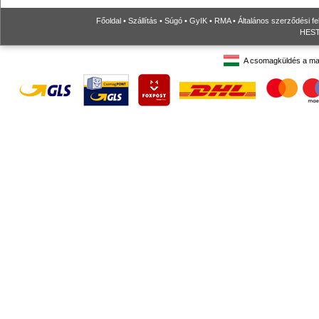
Főoldal
•
Szállítás
•
Súgó
•
GyIK
•
RMA
•
Általános szerződési fe
HESTO
A csomagküldés a ma