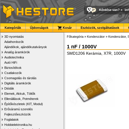
Kérdése van?
»
in
Kategóriák
Újdonságok
Kosár
Eszközök, szolgáltatások
3D nyomtatás
Főkategória
»
Kondenzátor
»
Kondenzátor,
Adathordozók
1 nF / 1000V
Ajándékok, ajándékutalványok
Analóg áramkörök
SMD1206 Kerámia, X7R, 1000V
Audiotechnika
Autó HiFi
Biztosítékok
Csatlakozók
Csomagolás és tárolás
Digitális áramkörök
Diódák
Elemek, Akkuk, Töltők
Ellenállások, Potméterek
Építőkészletek (KIT, Modul)
Erősáramú szerelés
Fejlesztőeszközök
Foglalatok
Hobbielektronika.hu