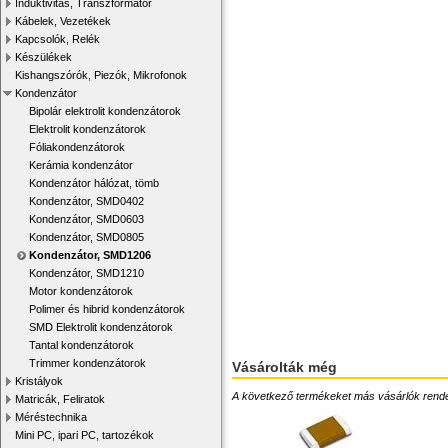
Induktivitás, Transzformátor
Kábelek, Vezetékek
Kapcsolók, Relék
Készülékek
Kishangszórók, Piezók, Mikrofonok
Kondenzátor
Bipolár elektrolit kondenzátorok
Elektrolit kondenzátorok
Fóliakondenzátorok
Kerámia kondenzátor
Kondenzátor hálózat, tömb
Kondenzátor, SMD0402
Kondenzátor, SMD0603
Kondenzátor, SMD0805
Kondenzátor, SMD1206
Kondenzátor, SMD1210
Motor kondenzátorok
Polimer és hibrid kondenzátorok
SMD Elektrolit kondenzátorok
Tantal kondenzátorok
Trimmer kondenzátorok
Vásárolták még
Kristályok
A következő termékeket más vásárlók rendelték
Matricák, Feliratok
Méréstechnika
Mini PC, ipari PC, tartozékok