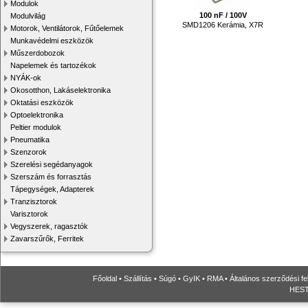
Modulok
100 nF / 100V
Modulvilág
SMD1206 Kerámia, X7R
Motorok, Ventilátorok, Fűtőelemek
Munkavédelmi eszközök
Műszerdobozok
Napelemek és tartozékok
NYÁK-ok
Okosotthon, Lakáselektronika
Oktatási eszközök
Optoelektronika
Peltier modulok
Pneumatika
Szenzorok
Szerelési segédanyagok
Szerszám és forrasztás
Tápegységek, Adapterek
Tranzisztorok
Varisztorok
Vegyszerek, ragasztók
Zavarszűrők, Ferritek
Főoldal
•
Szállítás
•
Súgó
•
GyIK
•
RMA
•
Általános szerződési fe
HESTO