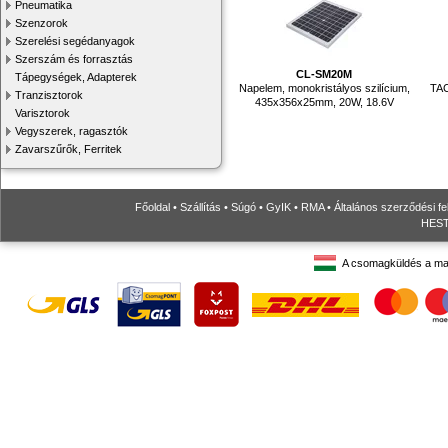
Pneumatika
Szenzorok
Szerelési segédanyagok
Szerszám és forrasztás
CL-SM20M
Tápegységek, Adapterek
Napelem, monokristályos szilícium,
TAC
Tranzisztorok
435x356x25mm, 20W, 18.6V
Varisztorok
Vegyszerek, ragasztók
Zavarszűrők, Ferritek
Főoldal
•
Szállítás
•
Súgó
•
GyIK
•
RMA
•
Általános szerződési fe
HESTO
A csomagküldés a ma