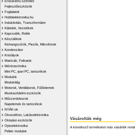
Erősáramú szerelés
Fejlesztőeszközök
Foglalatok
Hobbielektronika.hu
Induktivitás, Transzformátor
Kábelek, Vezetékek
Kapcsolók, Relék
Készülékek
Kishangszórók, Piezók, Mikrofonok
Kondenzátor
Kristályok
Matricák, Feliratok
Méréstechnika
Mini PC, ipari PC, tartozékok
Modulok
Modulvilág
Motorok, Ventilátorok, Fűtőelemek
Munkavédelmi eszközök
Műszerdobozok
Napelemek és tartozékok
NYÁK-ok
Okosotthon, Lakáselektronika
Vásárolták még
Oktatási eszközök
Optoelektronika
A következő termékeket más vásárlók rendelték
Peltier modulok