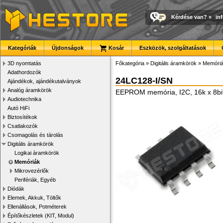
Kérdése van?
»
in
Kategóriák
Újdonságok
Kosár
Eszközök, szolgáltatások
3D nyomtatás
Főkategória
»
Digitális áramkörök
»
Memóri
Adathordozók
24LC128-I/SN
Ajándékok, ajándékutalványok
Analóg áramkörök
EEPROM memória, I2C, 16k x 8bit,
Audiotechnika
Autó HiFi
Biztosítékok
Csatlakozók
Csomagolás és tárolás
Digitális áramkörök
Logikai áramkörök
Memóriák
Mikrovezérlők
Perifériák, Egyéb
Diódák
Elemek, Akkuk, Töltők
Ellenállások, Potméterek
Építőkészletek (KIT, Modul)