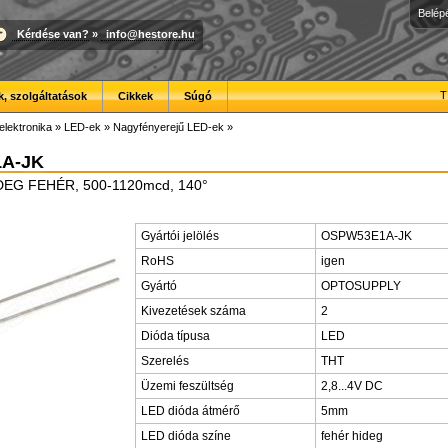
Belép
Kérdése van?
»
info@hestore.hu
T
, szolgáltatások
Cikkek
Súgó
elektronika
»
LED-ek
»
Nagyfényerejű LED-ek
»
A-JK
DEG FEHÉR, 500-1120mcd, 140°
Gyártói jelölés
OSPW53E1A-JK
RoHS
igen
Gyártó
OPTOSUPPLY
Kivezetések száma
2
Dióda típusa
LED
Szerelés
THT
Üzemi feszültség
2,8...4V DC
LED dióda átmérő
5mm
LED dióda színe
fehér hideg