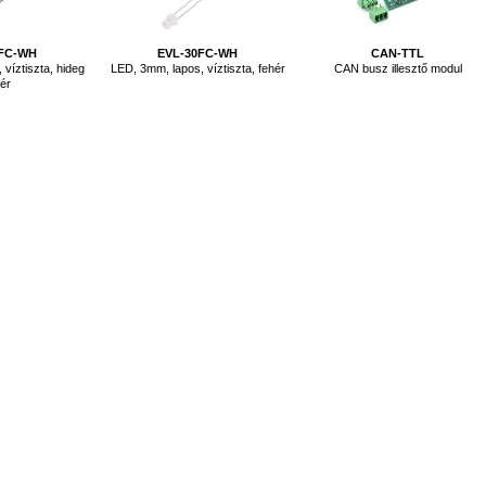
0FC-WH
EVL-30FC-WH
CAN-TTL
víztiszta, hideg
LED, 3mm, lapos, víztiszta, fehér
CAN busz illesztő modul
ér