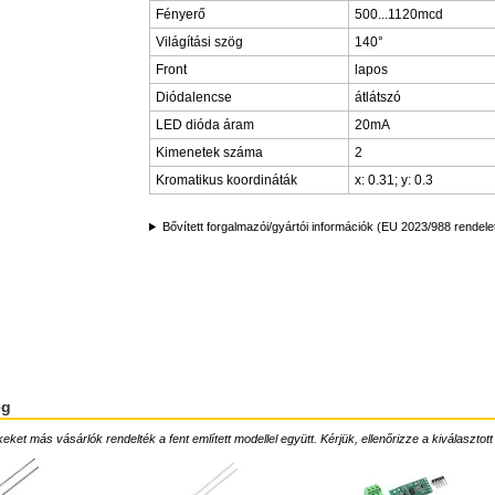
Fényerő
500...1120mcd
Világítási szög
140°
Front
lapos
Diódalencse
átlátszó
LED dióda áram
20mA
Kimenetek száma
2
Kromatikus koordináták
x: 0.31; y: 0.3
Bővített forgalmazói/gyártói információk (EU 2023/988 rendele
ég
ket más vásárlók rendelték a fent említett modellel együtt. Kérjük, ellenőrizze a kiválasztott