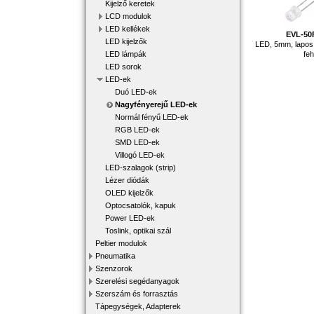
Kijelző keretek
LCD modulok
LED kellékek
EVL-5
LED kijelzők
LED, 5mm, lapos, 
feh
LED lámpák
LED sorok
LED-ek
Duó LED-ek
Nagyfényerejű LED-ek
Normál fényű LED-ek
RGB LED-ek
SMD LED-ek
Villogó LED-ek
LED-szalagok (strip)
Lézer diódák
OLED kijelzők
Optocsatolók, kapuk
Power LED-ek
Toslink, optikai szál
Peltier modulok
Pneumatika
Szenzorok
Szerelési segédanyagok
Szerszám és forrasztás
Tápegységek, Adapterek