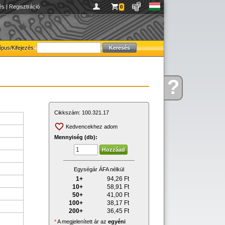
és
|
Regisztráció
0
ípus/Kifejezés:
?
Kérdése
van
Cikkszám:
100.321.17
Kedvencekhez adom
Mennyiség (db):
Egységár ÁFA nélkül
1+
94,26
Ft
10+
58,91
Ft
50+
41,00
Ft
100+
38,17
Ft
200+
36,45
Ft
*
A megjelenített ár az
egyéni