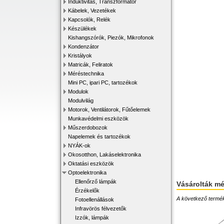
Induktivitás, Transzformátor
Kábelek, Vezetékek
Kapcsolók, Relék
Készülékek
Kishangszórók, Piezók, Mikrofonok
Kondenzátor
Kristályok
Matricák, Feliratok
Méréstechnika
Mini PC, ipari PC, tartozékok
Modulok
Modulvilág
Motorok, Ventilátorok, Fűtőelemek
Munkavédelmi eszközök
Műszerdobozok
Napelemek és tartozékok
NYÁK-ok
Okosotthon, Lakáselektronika
Oktatási eszközök
Optoelektronika
Ellenőrző lámpák
Vásárolták m
Érzékelők
A következő terméke
Fotoellenállások
Infravörös félvezetők
Izzók, lámpák