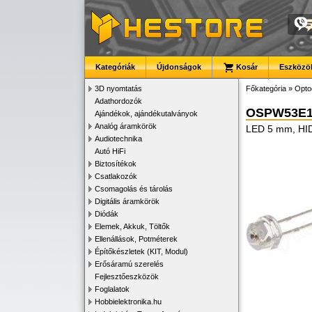
Kategóriák
Újdonságok
Kosár
Eszközök
3D nyomtatás
Főkategória
»
Opto
Adathordozók
OSPW53E1
Ajándékok, ajándékutalványok
Analóg áramkörök
LED 5 mm, HI
Audiotechnika
Autó HiFi
Biztosítékok
Csatlakozók
Csomagolás és tárolás
Digitális áramkörök
Diódák
Elemek, Akkuk, Töltők
Ellenállások, Potméterek
Építőkészletek (KIT, Modul)
Erősáramú szerelés
Fejlesztőeszközök
Foglalatok
Hobbielektronika.hu