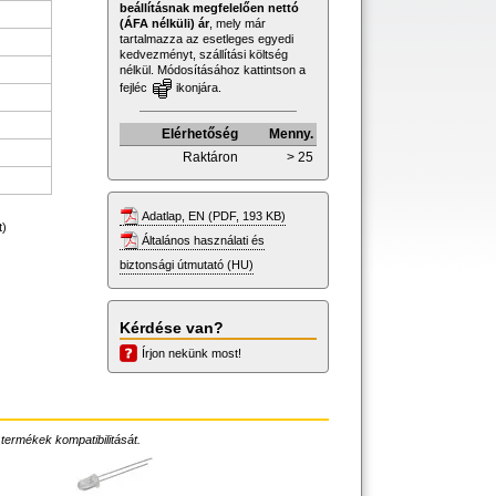
beállításnak megfelelően nettó
(ÁFA nélküli) ár
, mely már
tartalmazza az esetleges egyedi
kedvezményt, szállítási költség
nélkül. Módosításához kattintson a
fejléc
ikonjára.
Elérhetőség
Menny.
Raktáron
> 25
Adatlap, EN (PDF, 193 KB)
t)
Általános használati és
biztonsági útmutató (HU)
Kérdése van?
Írjon nekünk most!
 termékek kompatibilitását.