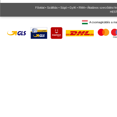
Főoldal
•
Szállítás
•
Súgó
•
GyIK
•
RMA
•
Általános szerződési fe
HESTO
A csomagküldés a ma