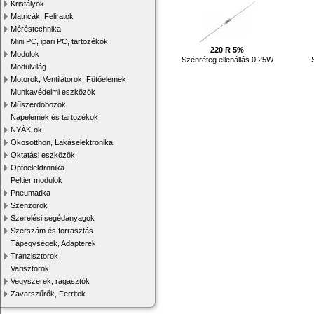
Kristályok
Matricák, Feliratok
Méréstechnika
Mini PC, ipari PC, tartozékok
220 R 5%
Modulok
Szénréteg ellenállás 0,25W
Modulvilág
Motorok, Ventilátorok, Fűtőelemek
Munkavédelmi eszközök
Műszerdobozok
Napelemek és tartozékok
NYÁK-ok
Okosotthon, Lakáselektronika
Oktatási eszközök
Optoelektronika
Peltier modulok
Pneumatika
Szenzorok
Szerelési segédanyagok
Szerszám és forrasztás
Tápegységek, Adapterek
Tranzisztorok
Varisztorok
Vegyszerek, ragasztók
Zavarszűrők, Ferritek