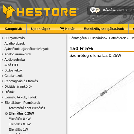
Kérdése van?
»
in
Kategóriák
Újdonságok
Kosár
Eszközök, szolgáltatások
3D nyomtatás
Főkategória
»
Ellenállások, Potméterek
»
Ell
Adathordozók
150 R 5%
Ajándékok, ajándékutalványok
Analóg áramkörök
Szénréteg ellenállás 0,25W
Audiotechnika
Autó HiFi
Biztosítékok
Csatlakozók
Csomagolás és tárolás
Digitális áramkörök
Diódák
Elemek, Akkuk, Töltők
Ellenállások, Potméterek
Árammérő sönt ellenállás
Ellenállás 0.25W
Ellenállás 0.4W
Ellenállás 0.6W
Ellenállás 1W