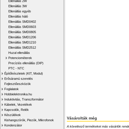
Ellenállás 2W
Ellenállás 3W
Ellenállás egyéb
Ellenállás háló
Ellenállás SMD0402
Ellenállás SMD0603
Ellenállás SMD0805
Ellenállás SMD1206
Ellenállás SMD1210
Ellenállás SMD2512
Huzal ellenállás
Potenciométerek
Precíziós ellenállás (DIP)
PTC - NTC
Építőkészletek (KIT, Modul)
Erősáramú szerelés
Fejlesztőeszközök
Foglalatok
Hobbielektronika.hu
Induktivitás, Transzformátor
Kábelek, Vezetékek
Kapcsolók, Relék
Készülékek
Vásárolták még
Kishangszórók, Piezók, Mikrofonok
Kondenzátor
A következő termékeket más vásárlók rendelték