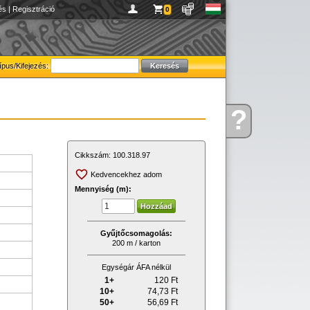
és
|
Regisztráció
0
ípus/Kifejezés:
?
Kérdése
van
Cikkszám:
100.318.97
Kedvencekhez adom
Mennyiség (m):
Gyűjtőcsomagolás:
200 m / karton
Egységár ÁFA nélkül
1+
120
Ft
10+
74,73
Ft
50+
56,69
Ft