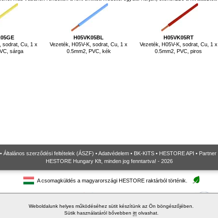
K05GE
H05VK05BL
H05VK05RT
 sodrat, Cu, 1 x
Vezeték, H05V-K, sodrat, Cu, 1 x
Vezeték, H05V-K, sodrat, Cu, 1 x
VC, sárga
0.5mm2, PVC, kék
0.5mm2, PVC, piros
•
Általános szerződési feltételek (ÁSZF)
•
Adatvédelem
•
BK-KITS
•
HESTORE API
•
Partner
HESTORE Hungary Kft, minden jog fenntartva! - 2026
A csomagküldés a magyarországi HESTORE raktárból történik.
Weboldalunk helyes működéséhez sütit készítünk az Ön böngészőjében.
Sütik használatáról bővebben
itt
olvashat.