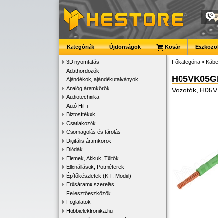
Kategóriák
Újdonságok
Kosár
Eszközök
3D nyomtatás
Főkategória
»
Kábe
Adathordozók
H05VK05G
Ajándékok, ajándékutalványok
Analóg áramkörök
Vezeték, H05V-
Audiotechnika
Autó HiFi
Biztosítékok
Csatlakozók
Csomagolás és tárolás
Digitális áramkörök
Diódák
Elemek, Akkuk, Töltők
Ellenállások, Potméterek
Építőkészletek (KIT, Modul)
Erősáramú szerelés
Fejlesztőeszközök
Foglalatok
Hobbielektronika.hu