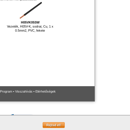
H05VK05SW
Vezeték, H05V-K, sodrat, Cu, 1 x
0.5mm2, PVC, fekete
 Program
•
Visszahívás
•
Elérhetőségek