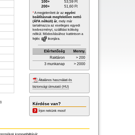
100+
53,59
Ft
200+
51,60
Ft
*
A megjelenített ár az
egyéni
beállításnak megfelelően nettó
(ÁFA nélküli) ár
, mely már
tartalmazza az esetleges egyedi
kedvezményt, szállítási költség
nélkül. Módosításához kattintson a
fejléc
ikonjára.
Elérhetőség
Menny.
Raktáron
> 200
3 munkanap
> 2000
Általános használati és
biztonsági útmutató (HU)
t)
Kérdése van?
Írjon nekünk most!
 termékek kompatibilitását.