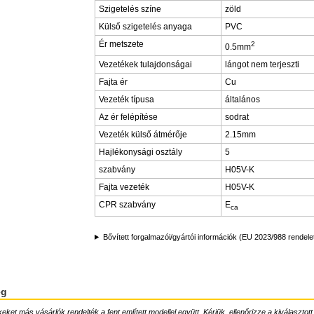
Szigetelés színe
zöld
Külső szigetelés anyaga
PVC
Ér metszete
2
0.5mm
Vezetékek tulajdonságai
lángot nem terjeszti
Fajta ér
Cu
Vezeték típusa
általános
Az ér felépítése
sodrat
Vezeték külső átmérője
2.15mm
Hajlékonysági osztály
5
szabvány
H05V-K
Fajta vezeték
H05V-K
CPR szabvány
E
ca
Bővített forgalmazói/gyártói információk (EU 2023/988 rendele
ég
ket más vásárlók rendelték a fent említett modellel együtt. Kérjük, ellenőrizze a kiválasztott