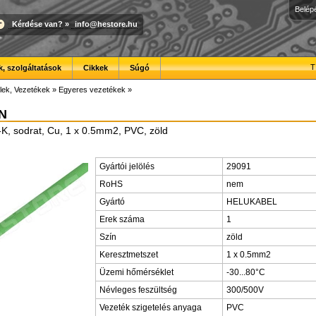
Belép
Kérdése van?
»
info@hestore.hu
T
, szolgáltatások
Cikkek
Súgó
lek, Vezetékek
»
Egyeres vezetékek
»
N
K, sodrat, Cu, 1 x 0.5mm2, PVC, zöld
Gyártói jelölés
29091
RoHS
nem
Gyártó
HELUKABEL
Erek száma
1
Szín
zöld
Keresztmetszet
1 x 0.5mm2
Üzemi hőmérséklet
-30...80°C
Névleges feszültség
300/500V
Vezeték szigetelés anyaga
PVC