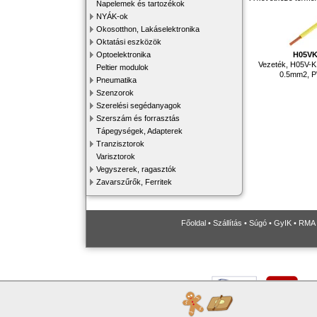
Napelemek és tartozékok
NYÁK-ok
Okosotthon, Lakáselektronika
Oktatási eszközök
H05V
Optoelektronika
Vezeték, H05V-K,
Peltier modulok
0.5mm2, P
Pneumatika
Szenzorok
Szerelési segédanyagok
Szerszám és forrasztás
Tápegységek, Adapterek
Tranzisztorok
Varisztorok
Vegyszerek, ragasztók
Zavarszűrők, Ferritek
Főoldal
•
Szállítás
•
Súgó
•
GyIK
•
RMA