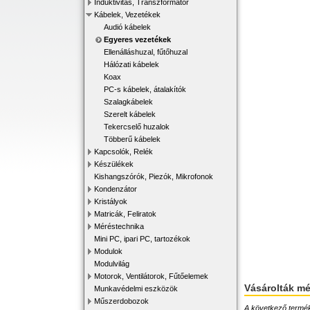
Induktivitás, Transzformátor
Kábelek, Vezetékek
Audió kábelek
Egyeres vezetékek
Ellenálláshuzal, fűtőhuzal
Hálózati kábelek
Koax
PC-s kábelek, átalakítók
Szalagkábelek
Szerelt kábelek
Tekercselő huzalok
Többerű kábelek
Kapcsolók, Relék
Készülékek
Kishangszórók, Piezók, Mikrofonok
Kondenzátor
Kristályok
Matricák, Feliratok
Méréstechnika
Mini PC, ipari PC, tartozékok
Modulok
Modulvilág
Motorok, Ventilátorok, Fűtőelemek
Vásárolták m
Munkavédelmi eszközök
Műszerdobozok
A következő terméke