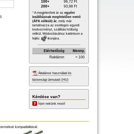
100+
96,72
Ft
200+
93,98
Ft
*
A megjelenített ár az
egyéni
t)
beállításnak megfelelően nettó
(ÁFA nélküli) ár
, mely már
tartalmazza az esetleges egyedi
kedvezményt, szállítási költség
nélkül. Módosításához kattintson a
fejléc
ikonjára.
Elérhetőség
Menny.
Raktáron
> 100
Általános használati és
biztonsági útmutató (HU)
Kérdése van?
Írjon nekünk most!
 termékek kompatibilitását.