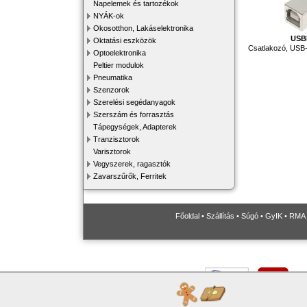
Napelemek és tartozékok
NYÁK-ok
Okosotthon, Lakáselektronika
USB
Oktatási eszközök
Csatlakozó, USB
Optoelektronika
Peltier modulok
Pneumatika
Szenzorok
Szerelési segédanyagok
Szerszám és forrasztás
Tápegységek, Adapterek
Tranzisztorok
Varisztorok
Vegyszerek, ragasztók
Zavarszűrők, Ferritek
Főoldal
•
Szállítás
•
Súgó
•
GyIK
•
RMA