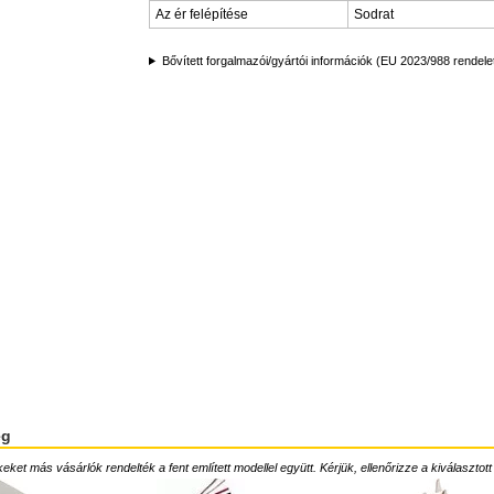
Az ér felépítése
Sodrat
Bővített forgalmazói/gyártói információk (EU 2023/988 rendele
ég
ket más vásárlók rendelték a fent említett modellel együtt. Kérjük, ellenőrizze a kiválasztott