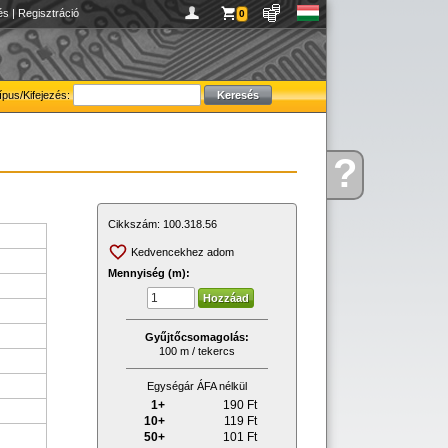
és
|
Regisztráció
0
ípus/Kifejezés:
?
Kérdése
van
Cikkszám:
100.318.56
Kedvencekhez adom
Mennyiség (m):
Gyűjtőcsomagolás:
100 m / tekercs
Egységár ÁFA nélkül
1+
190
Ft
10+
119
Ft
50+
101
Ft