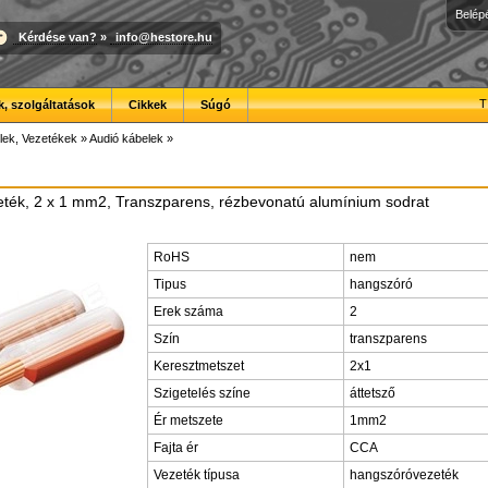
Belép
Kérdése van?
»
info@hestore.hu
T
, szolgáltatások
Cikkek
Súgó
lek, Vezetékek
»
Audió kábelek
»
ték, 2 x 1 mm2, Transzparens, rézbevonatú alumínium sodrat
RoHS
nem
Tipus
hangszóró
Erek száma
2
Szín
transzparens
Keresztmetszet
2x1
Szigetelés színe
áttetsző
Ér metszete
1mm2
Fajta ér
CCA
Vezeték típusa
hangszóróvezeték