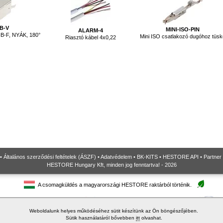
B-V
MINI-ISO-PIN
ALARM-4
-B-F, NYÁK, 180°
Mini ISO csatlakozó dugóhoz tüsk
Riasztó kábel 4x0,22
•
Általános szerződési feltételek (ÁSZF)
•
Adatvédelem
•
BK-KITS
•
HESTORE API
•
Partner
HESTORE Hungary Kft, minden jog fenntartva! - 2026
A csomagküldés a magyarországi HESTORE raktárból történik.
Weboldalunk helyes működéséhez sütit készítünk az Ön böngészőjében.
Sütik használatáról bővebben
itt
olvashat.