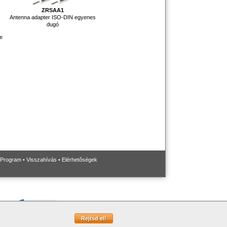
ZRSAA1
Antenna adapter ISO-DIN egyenes
dugó
e
 Program
•
Visszahívás
•
Elérhetőségek