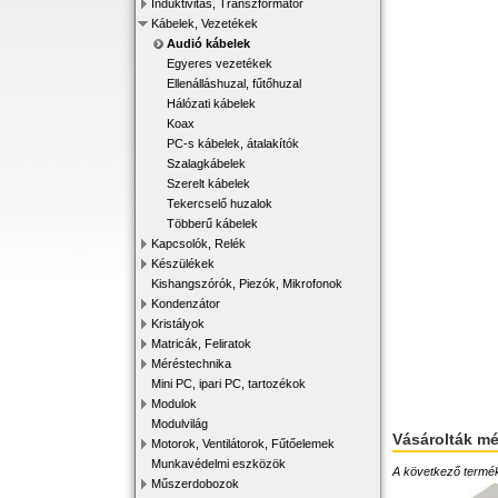
Induktivitás, Transzformátor
Kábelek, Vezetékek
Audió kábelek
Egyeres vezetékek
Ellenálláshuzal, fűtőhuzal
Hálózati kábelek
Koax
PC-s kábelek, átalakítók
Szalagkábelek
Szerelt kábelek
Tekercselő huzalok
Többerű kábelek
Kapcsolók, Relék
Készülékek
Kishangszórók, Piezók, Mikrofonok
Kondenzátor
Kristályok
Matricák, Feliratok
Méréstechnika
Mini PC, ipari PC, tartozékok
Modulok
Modulvilág
Vásárolták m
Motorok, Ventilátorok, Fűtőelemek
Munkavédelmi eszközök
A következő terméke
Műszerdobozok