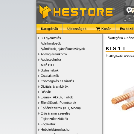
Kategóriák
Újdonságok
Kosár
Eszközök
3D nyomtatás
Főkategória
»
Kábe
Adathordozók
KLS 1 T
Ajándékok, ajándékutalványok
Analóg áramkörök
Hangszóróveze
Audiotechnika
Autó HiFi
Biztosítékok
Csatlakozók
Csomagolás és tárolás
Digitális áramkörök
Diódák
Elemek, Akkuk, Töltők
Ellenállások, Potméterek
Építőkészletek (KIT, Modul)
Erősáramú szerelés
Fejlesztőeszközök
Foglalatok
Hobbielektronika.hu