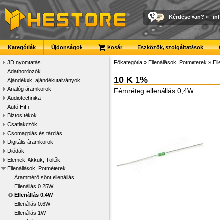
Kérdése van?
»
in
Kategóriák
Újdonságok
Kosár
Eszközök, szolgáltatások
3D nyomtatás
Főkategória
»
Ellenállások, Potméterek
»
Ell
Adathordozók
10 K 1%
Ajándékok, ajándékutalványok
Analóg áramkörök
Fémréteg ellenállás 0,4W
Audiotechnika
Autó HiFi
Biztosítékok
Csatlakozók
Csomagolás és tárolás
Digitális áramkörök
Diódák
Elemek, Akkuk, Töltők
Ellenállások, Potméterek
Árammérő sönt ellenállás
Ellenállás 0.25W
Ellenállás 0.4W
Ellenállás 0.6W
Ellenállás 1W