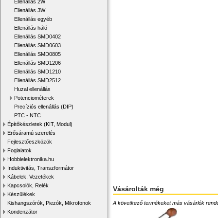
Ellenállás 2W
Ellenállás 3W
Ellenállás egyéb
Ellenállás háló
Ellenállás SMD0402
Ellenállás SMD0603
Ellenállás SMD0805
Ellenállás SMD1206
Ellenállás SMD1210
Ellenállás SMD2512
Huzal ellenállás
Potenciométerek
Precíziós ellenállás (DIP)
PTC - NTC
Építőkészletek (KIT, Modul)
Erősáramú szerelés
Fejlesztőeszközök
Foglalatok
Hobbielektronika.hu
Induktivitás, Transzformátor
Kábelek, Vezetékek
Kapcsolók, Relék
Vásárolták még
Készülékek
A következő termékeket más vásárlók rendelték
Kishangszórók, Piezók, Mikrofonok
Kondenzátor