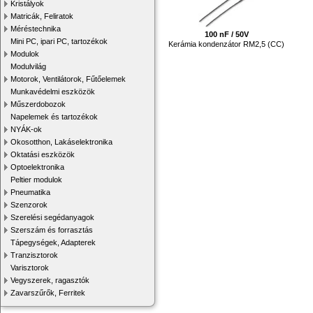
Kristályok
Matricák, Feliratok
Méréstechnika
100 nF / 50V
Mini PC, ipari PC, tartozékok
Kerámia kondenzátor RM2,5 (CC)
Modulok
Modulvilág
Motorok, Ventilátorok, Fűtőelemek
Munkavédelmi eszközök
Műszerdobozok
Napelemek és tartozékok
NYÁK-ok
Okosotthon, Lakáselektronika
Oktatási eszközök
Optoelektronika
Peltier modulok
Pneumatika
Szenzorok
Szerelési segédanyagok
Szerszám és forrasztás
Tápegységek, Adapterek
Tranzisztorok
Varisztorok
Vegyszerek, ragasztók
Zavarszűrők, Ferritek