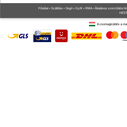
Főoldal
•
Szállítás
•
Súgó
•
GyIK
•
RMA
•
Általános szerződési fe
HESTO
A csomagküldés a ma