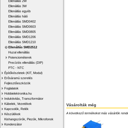
Ellenállás 2W
Ellenállás 3W
Ellenállás egyéb
Ellenállás háló
Ellenállás SMD0402
Ellenállás SMD0603
Ellenállás SMD0805
Ellenállás SMD1206
Ellenállás SMD1210
Ellenállás SMD2512
Huzal ellenállás
Potenciométerek
Precíziós ellenállás (DIP)
PTC - NTC
Építőkészletek (KIT, Modul)
Erősáramú szerelés
Fejlesztőeszközök
Foglalatok
Hobbielektronika.hu
Induktivitás, Transzformátor
Kábelek, Vezetékek
Vásárolták még
Kapcsolók, Relék
A következő termékeket más vásárlók rendelték
Készülékek
Kishangszórók, Piezók, Mikrofonok
Kondenzátor