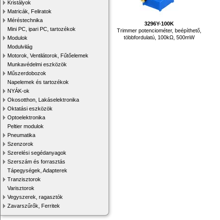
Kristályok
Matricák, Feliratok
Méréstechnika
3296Y-100K
Mini PC, ipari PC, tartozékok
Trimmer potenciométer, beépíthető,
többfordulatú, 100kΩ, 500mW
Modulok
Modulvilág
Motorok, Ventilátorok, Fűtőelemek
Munkavédelmi eszközök
Műszerdobozok
Napelemek és tartozékok
NYÁK-ok
Okosotthon, Lakáselektronika
Oktatási eszközök
Optoelektronika
Peltier modulok
Pneumatika
Szenzorok
Szerelési segédanyagok
Szerszám és forrasztás
Tápegységek, Adapterek
Tranzisztorok
Varisztorok
Vegyszerek, ragasztók
Zavarszűrők, Ferritek