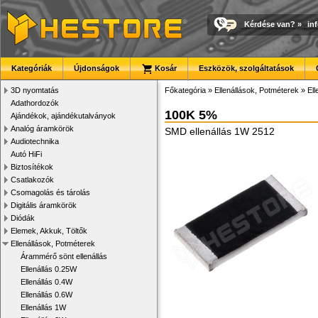
Kérdése van?
»
in
Kategóriák
Újdonságok
Kosár
Eszközök, szolgáltatások
3D nyomtatás
Főkategória
»
Ellenállások, Potméterek
»
El
Adathordozók
100K 5%
Ajándékok, ajándékutalványok
Analóg áramkörök
SMD ellenállás 1W 2512
Audiotechnika
Autó HiFi
Biztosítékok
Csatlakozók
Csomagolás és tárolás
Digitális áramkörök
Diódák
Elemek, Akkuk, Töltők
Ellenállások, Potméterek
Árammérő sönt ellenállás
Ellenállás 0.25W
Ellenállás 0.4W
Ellenállás 0.6W
Ellenállás 1W