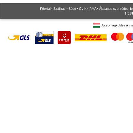
Főoldal
•
Szállítás
•
Súgó
•
GyIK
•
RMA
•
Általános szerződési fe
HESTO
A csomagküldés a ma