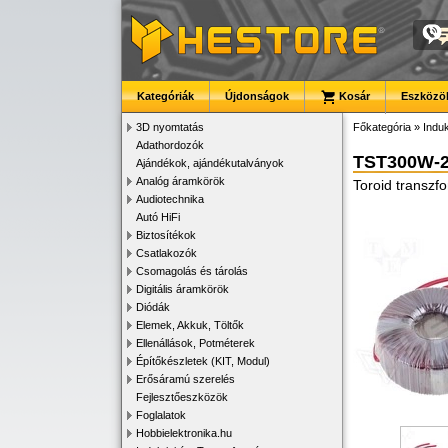
Kategóriák
Újdonságok
Kosár
Eszközök
3D nyomtatás
Főkategória
»
Induk
Adathordozók
TST300W-
Ajándékok, ajándékutalványok
Analóg áramkörök
Toroid transzf
Audiotechnika
Autó HiFi
Biztosítékok
Csatlakozók
Csomagolás és tárolás
Digitális áramkörök
Diódák
Elemek, Akkuk, Töltők
Ellenállások, Potméterek
Építőkészletek (KIT, Modul)
Erősáramú szerelés
Fejlesztőeszközök
Foglalatok
Hobbielektronika.hu