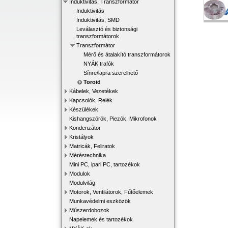
Induktivitás, Transzformátor
Induktivitás
Induktivitás, SMD
Leválasztó és biztonsági
transzformátorok
Transzformátor
Mérő és átalakító transzformátorok
NYÁK trafók
Sínre/lapra szerelhető
Toroid
Kábelek, Vezetékek
Kapcsolók, Relék
Készülékek
Kishangszórók, Piezók, Mikrofonok
Kondenzátor
Kristályok
Matricák, Feliratok
Méréstechnika
Mini PC, ipari PC, tartozékok
Modulok
Modulvilág
Motorok, Ventilátorok, Fűtőelemek
Munkavédelmi eszközök
Műszerdobozok
Napelemek és tartozékok