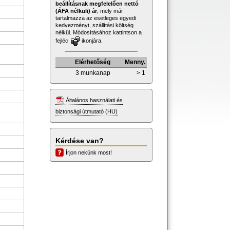
beállításnak megfelelően nettó
(ÁFA nélküli) ár
, mely már
tartalmazza az esetleges egyedi
kedvezményt, szállítási költség
nélkül. Módosításához kattintson a
fejléc
ikonjára.
Elérhetőség
Menny.
3 munkanap
> 1
Általános használati és
biztonsági útmutató (HU)
Kérdése van?
Írjon nekünk most!