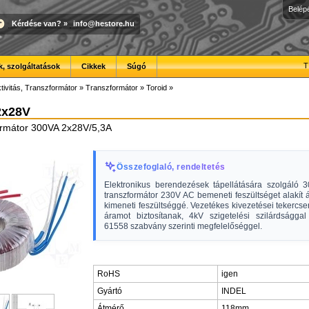
Belép
Kérdése van?
»
info@hestore.hu
T
, szolgáltatások
Cikkek
Súgó
tivitás, Transzformátor
»
Transzformátor
»
Toroid
»
2x28V
ormátor 300VA 2x28V/5,3A
Összefoglaló, rendeltetés
Elektronikus berendezések tápellátására szolgáló 3
transzformátor 230V AC bemeneti feszültséget alakít
kimeneti feszültséggé. Vezetékes kivezetései tekercs
áramot biztosítanak, 4kV szigetelési szilárdságg
61558 szabvány szerinti megfelelőséggel.
RoHS
igen
Gyártó
INDEL
Átmérő
118mm