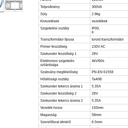
Teljesítmény
300VA
Súly
2.9kg
Kivezetések
vezetékek
Szigetelési osztály
IP00,
II
Transzformátor típusa
toroid transzformátor
Primer feszültség
230V AC
Szekunder feszültség 1
28V
Elektromos szigetelés
4kV/60s
szilárdsága
Szabvány megfelelőség
PN-EN 61558
Hőállósági osztály
Ta40B
Szekunder tekercs árama 1
5.35A
Szekunder feszültség 2
28V
Szekunder tekercs árama 2
5.35A
Vezeték hossz
150mm
Magasság
58mm
Szerelőfurat átmérő
6.5mm