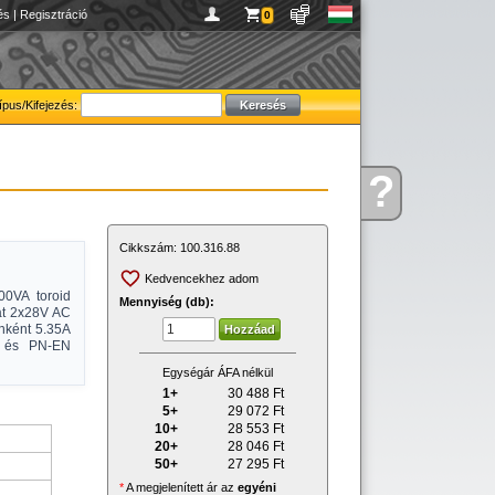
és
|
Regisztráció
0
ípus/Kifejezés:
?
Kérdése
van
Cikkszám:
100.316.88
Kedvencekhez adom
00VA toroid
Mennyiség (db):
 át 2x28V AC
enként 5.35A
al és PN-EN
Egységár ÁFA nélkül
1+
30 488
Ft
5+
29 072
Ft
10+
28 553
Ft
20+
28 046
Ft
50+
27 295
Ft
*
A megjelenített ár az
egyéni