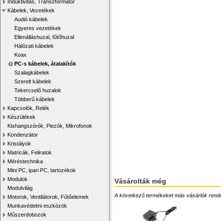
Induktivitás, Transzformátor
Kábelek, Vezetékek
Audió kábelek
Egyeres vezetékek
Ellenálláshuzal, fűtőhuzal
Hálózati kábelek
Koax
PC-s kábelek, átalakítók
Szalagkábelek
Szerelt kábelek
Tekercselő huzalok
Többerű kábelek
Kapcsolók, Relék
Készülékek
Kishangszórók, Piezók, Mikrofonok
Kondenzátor
Kristályok
Matricák, Feliratok
Méréstechnika
Mini PC, ipari PC, tartozékok
Modulok
Vásárolták még
Modulvilág
A következő termékeket más vásárlók rendelték
Motorok, Ventilátorok, Fűtőelemek
Munkavédelmi eszközök
Műszerdobozok