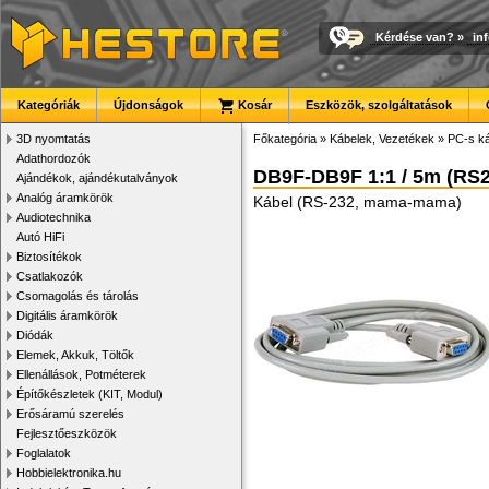
Kérdése van?
»
in
Kategóriák
Újdonságok
Kosár
Eszközök, szolgáltatások
3D nyomtatás
Főkategória
»
Kábelek, Vezetékek
»
PC-s ká
Adathordozók
DB9F-DB9F 1:1 / 5m (RS2
Ajándékok, ajándékutalványok
Analóg áramkörök
Kábel (RS-232, mama-mama)
Audiotechnika
Autó HiFi
Biztosítékok
Csatlakozók
Csomagolás és tárolás
Digitális áramkörök
Diódák
Elemek, Akkuk, Töltők
Ellenállások, Potméterek
Építőkészletek (KIT, Modul)
Erősáramú szerelés
Fejlesztőeszközök
Foglalatok
Hobbielektronika.hu