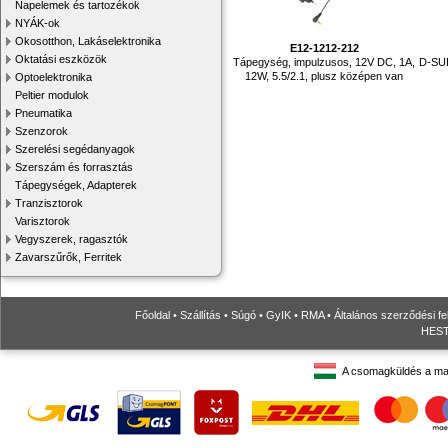
Napelemek és tartozékok
NYÁK-ok
Okosotthon, Lakáselektronika
E12-1212-212
Oktatási eszközök
Tápegység, impulzusos, 12V DC, 1A,
D-SUB
12W, 5.5/2.1, plusz középen van
Optoelektronika
Peltier modulok
Pneumatika
Szenzorok
Szerelési segédanyagok
Szerszám és forrasztás
Tápegységek, Adapterek
Tranzisztorok
Varisztorok
Vegyszerek, ragasztók
Zavarszűrők, Ferritek
Főoldal
•
Szállítás
•
Súgó
•
GyIK
•
RMA
•
Általános szerződési fe
HESTO
A csomagküldés a ma