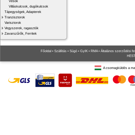
Vésők
Villáskulcsok, dugókulcsok
Tápegységek, Adapterek
Tranzisztorok
Varisztorok
Vegyszerek, ragasztók
Zavarszűrők, Ferritek
Főoldal
•
Szállítás
•
Súgó
•
GyIK
•
RMA
•
Általános szerződési fe
HESTO
A csomagküldés a ma