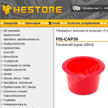
Kérdése van?
»
in
Kategóriák
Újdonságok
Kosár
Eszközök, szolgáltatások
3D nyomtatás
Főkategória
»
Szerszám és forrasztás
»
Fo
Adathordozók
FIS-CAP30
Ajándékok, ajándékutalványok
Analóg áramkörök
Fecskendő kupak (30ml)
Audiotechnika
Autó HiFi
Biztosítékok
Csatlakozók
Csomagolás és tárolás
Digitális áramkörök
Diódák
Elemek, Akkuk, Töltők
Ellenállások, Potméterek
Építőkészletek (KIT, Modul)
Erősáramú szerelés
Fejlesztőeszközök
Foglalatok
Hobbielektronika.hu