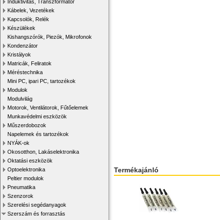
Induktivitás, Transzformátor
Kábelek, Vezetékek
Kapcsolók, Relék
Készülékek
Kishangszórók, Piezók, Mikrofonok
Kondenzátor
Kristályok
Matricák, Feliratok
Méréstechnika
Mini PC, ipari PC, tartozékok
Modulok
Modulvilág
Motorok, Ventilátorok, Fűtőelemek
Munkavédelmi eszközök
Műszerdobozok
Napelemek és tartozékok
NYÁK-ok
Okosotthon, Lakáselektronika
Oktatási eszközök
Termékajánló
Optoelektronika
Peltier modulok
Pneumatika
Szenzorok
Szerelési segédanyagok
Szerszám és forrasztás