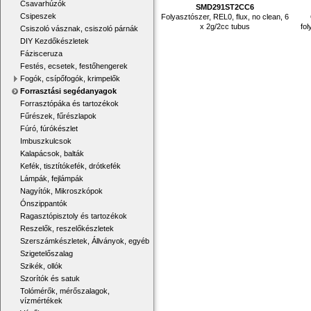
Csavarhúzók
SMD291ST2CC6
Csipeszek
Folyasztószer, REL0, flux, no clean, 6
x 2g/2cc tubus
fol
Csiszoló vásznak, csiszoló párnák
DIY Kezdőkészletek
Fázisceruza
Festés, ecsetek, festőhengerek
Fogók, csípőfogók, krimpelők
Forrasztási segédanyagok
Forrasztópáka és tartozékok
Fűrészek, fűrészlapok
Fúró, fúrókészlet
Imbuszkulcsok
Kalapácsok, balták
Kefék, tisztítókefék, drótkefék
Lámpák, fejlámpák
Nagyítók, Mikroszkópok
Ónszippantók
Ragasztópisztoly és tartozékok
Reszelők, reszelőkészletek
Szerszámkészletek, Állványok, egyéb
Szigetelőszalag
Szikék, ollók
Szorítók és satuk
Tolómérők, mérőszalagok,
vízmértékek