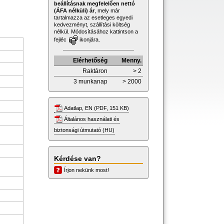
beállításnak megfelelően nettó
(ÁFA nélküli) ár
, mely már
tartalmazza az esetleges egyedi
kedvezményt, szállítási költség
nélkül. Módosításához kattintson a
fejléc
ikonjára.
Elérhetőség
Menny.
Raktáron
> 2
3 munkanap
> 2000
Adatlap, EN (PDF, 151 KB)
Általános használati és
biztonsági útmutató (HU)
Kérdése van?
Írjon nekünk most!