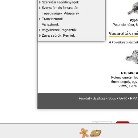
Szerelési segédanyagok
Szerszám és forrasztás
Tápegységek, Adapterek
Tranzisztorok
P354
Varisztorok
Potenciométer, 
Vegyszerek, ragasztók
Vásárolták m
Zavarszűrők, Ferritek
A következő terméke
R16148-1
Potenciométer, lo
6mm tengely, egyf
63mW, ±20%,
Főoldal
•
Szállítás
•
Súgó
•
GyIK
•
RMA