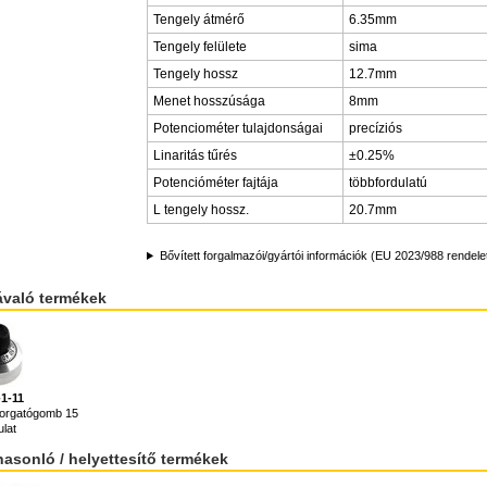
Tengely átmérő
6.35mm
Tengely felülete
sima
Tengely hossz
12.7mm
Menet hosszúsága
8mm
Potenciométer tulajdonságai
precíziós
Linaritás tűrés
±0.25%
Potencióméter fajtája
többfordulatú
L tengely hossz.
20.7mm
Bővített forgalmazói/gyártói információk (EU 2023/988 rendele
ávaló termékek
-1-11
forgatógomb 15
ulat
hasonló / helyettesítő termékek