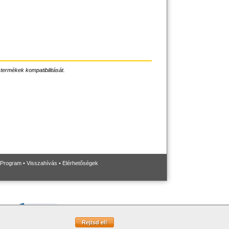
 termékek kompatibilitását.
 Program
•
Visszahívás
•
Elérhetőségek