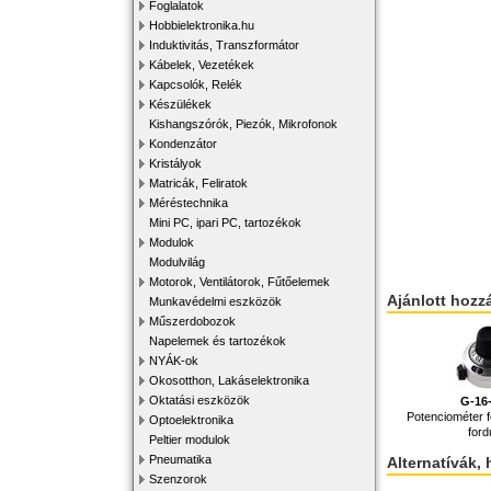
Foglalatok
Hobbielektronika.hu
Induktivitás, Transzformátor
Kábelek, Vezetékek
Kapcsolók, Relék
Készülékek
Kishangszórók, Piezók, Mikrofonok
Kondenzátor
Kristályok
Matricák, Feliratok
Méréstechnika
Mini PC, ipari PC, tartozékok
Modulok
Modulvilág
Motorok, Ventilátorok, Fűtőelemek
Ajánlott hozz
Munkavédelmi eszközök
Műszerdobozok
Napelemek és tartozékok
NYÁK-ok
Okosotthon, Lakáselektronika
Oktatási eszközök
G-16
Potenciométer 
Optoelektronika
ford
Peltier modulok
Pneumatika
Alternatívák, 
Szenzorok