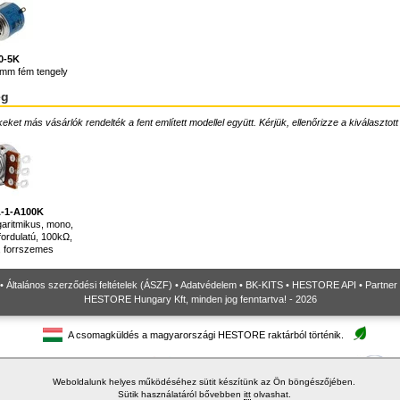
0-5K
6mm fém tengely
ég
ket más vásárlók rendelték a fent említett modellel együtt. Kérjük, ellenőrizze a kiválasztott
A-1-A100K
garitmikus, mono,
ordulatú, 100kΩ,
 forrszemes
•
Általános szerződési feltételek (ÁSZF)
•
Adatvédelem
•
BK-KITS
•
HESTORE API
•
Partner
HESTORE Hungary Kft, minden jog fenntartva! - 2026
A csomagküldés a magyarországi HESTORE raktárból történik.
Weboldalunk helyes működéséhez sütit készítünk az Ön böngészőjében.
Sütik használatáról bővebben
itt
olvashat.