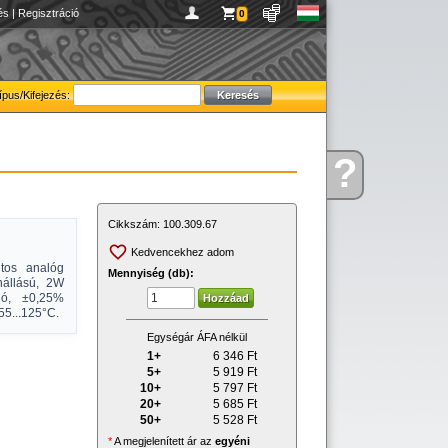
és
|
Regisztráció
0
ípus/Kifejezés:
?
Kérdése
van
Cikkszám:
100.309.67
Kedvencekhez adom
ntos analóg
Mennyiség (db):
nállású, 2W
áló, ±0,25%
55...125°C.
Egységár ÁFA nélkül
1+
6 346
Ft
5+
5 919
Ft
10+
5 797
Ft
20+
5 685
Ft
50+
5 528
Ft
*
A megjelenített ár az
egyéni