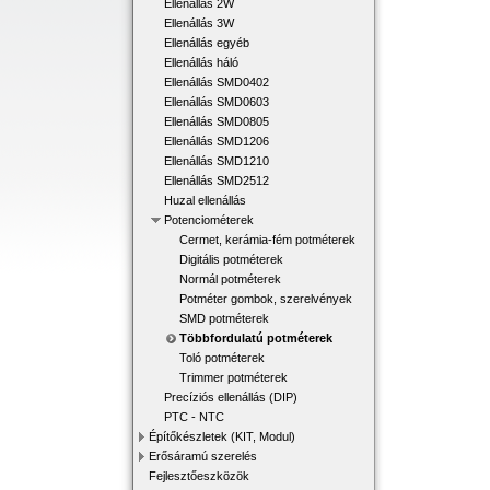
Ellenállás 2W
Ellenállás 3W
Ellenállás egyéb
Ellenállás háló
Ellenállás SMD0402
Ellenállás SMD0603
Ellenállás SMD0805
Ellenállás SMD1206
Ellenállás SMD1210
Ellenállás SMD2512
Huzal ellenállás
Potenciométerek
Cermet, kerámia-fém potméterek
Digitális potméterek
Normál potméterek
Potméter gombok, szerelvények
SMD potméterek
Többfordulatú potméterek
Toló potméterek
Trimmer potméterek
Precíziós ellenállás (DIP)
PTC - NTC
Építőkészletek (KIT, Modul)
Erősáramú szerelés
Fejlesztőeszközök