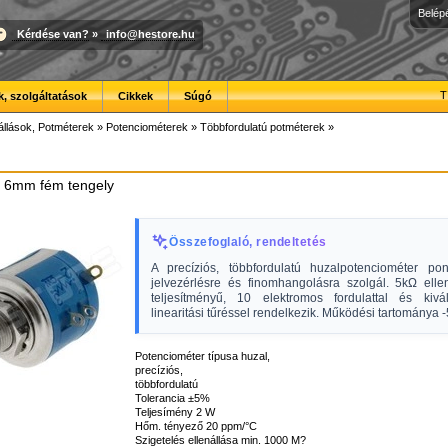
Belép
Kérdése van?
»
info@hestore.hu
T
, szolgáltatások
Cikkek
Súgó
állások, Potméterek
»
Potenciométerek
»
Többfordulatú potméterek
»
, 6mm fém tengely
Összefoglaló, rendeltetés
A precíziós, többfordulatú huzalpotenciométer po
jelvezérlésre és finomhangolásra szolgál. 5kΩ elle
teljesítményű, 10 elektromos fordulattal és kiv
linearitási tűréssel rendelkezik. Működési tartománya -
Potenciométer típusa huzal,
precíziós,
többfordulatú
Tolerancia ±5%
Teljesímény 2 W
Hőm. tényező 20 ppm/°C
Szigetelés ellenállása min. 1000 M?