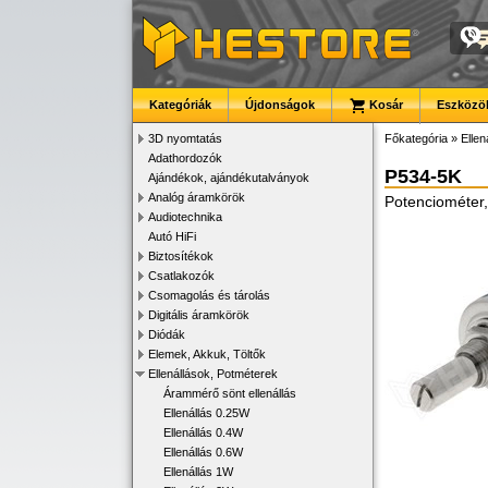
Kategóriák
Újdonságok
Kosár
Eszközök
3D nyomtatás
Főkategória
»
Ellen
Adathordozók
P534-5K
Ajándékok, ajándékutalványok
Analóg áramkörök
Potenciométer
Audiotechnika
Autó HiFi
Biztosítékok
Csatlakozók
Csomagolás és tárolás
Digitális áramkörök
Diódák
Elemek, Akkuk, Töltők
Ellenállások, Potméterek
Árammérő sönt ellenállás
Ellenállás 0.25W
Ellenállás 0.4W
Ellenállás 0.6W
Ellenállás 1W