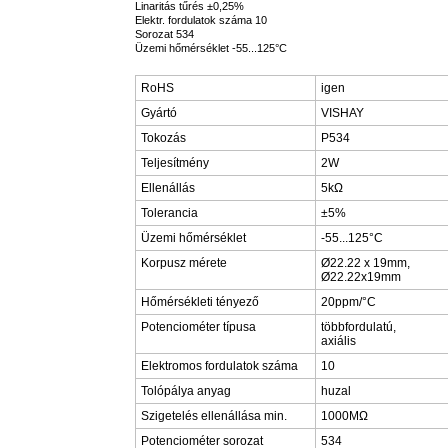
Linaritás tűrés ±0,25%
Elektr. fordulatok száma 10
Sorozat 534
Üzemi hőmérséklet -55...125°C
RoHS
igen
Gyártó
VISHAY
Tokozás
P534
Teljesítmény
2W
Ellenállás
5kΩ
Tolerancia
±5%
Üzemi hőmérséklet
-55...125°C
Korpusz mérete
Ø22.22 x 19mm,
Ø22.22x19mm
Hőmérsékleti tényező
20ppm/°C
Potenciométer típusa
többfordulatú,
axiális
Elektromos fordulatok száma
10
Tolópálya anyag
huzal
Szigetelés ellenállása min.
1000MΩ
Potenciométer sorozat
534