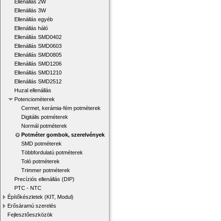
Ellenállás 2W
Ellenállás 3W
Ellenállás egyéb
Ellenállás háló
Ellenállás SMD0402
Ellenállás SMD0603
Ellenállás SMD0805
Ellenállás SMD1206
Ellenállás SMD1210
Ellenállás SMD2512
Huzal ellenállás
Potenciométerek
Cermet, kerámia-fém potméterek
Digitális potméterek
Normál potméterek
Potméter gombok, szerelvények
SMD potméterek
Többfordulatú potméterek
Toló potméterek
Trimmer potméterek
Precíziós ellenállás (DIP)
PTC - NTC
Építőkészletek (KIT, Modul)
Erősáramú szerelés
Fejlesztőeszközök