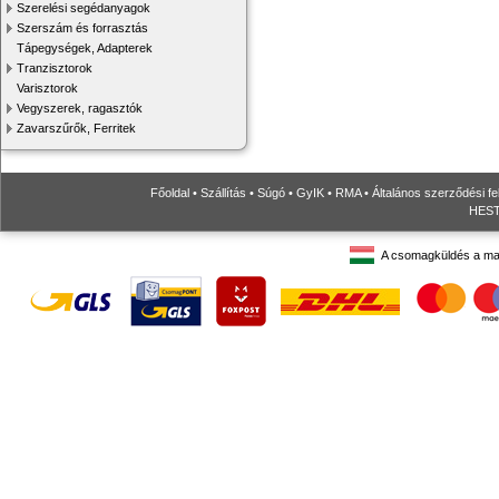
Szerelési segédanyagok
Szerszám és forrasztás
Tápegységek, Adapterek
Tranzisztorok
Varisztorok
Vegyszerek, ragasztók
Zavarszűrők, Ferritek
Főoldal
•
Szállítás
•
Súgó
•
GyIK
•
RMA
•
Általános szerződési fe
HESTO
A csomagküldés a ma