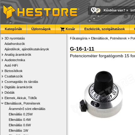
Kérdése van?
»
in
Kategóriák
Újdonságok
Kosár
Eszközök, szolgáltatások
3D nyomtatás
Főkategória
»
Ellenállások, Potméterek
»
Po
Adathordozók
G-16-1-11
Ajándékok, ajándékutalványok
Analóg áramkörök
Potenciométer forgatógomb 15 for
Audiotechnika
Autó HiFi
Biztosítékok
Csatlakozók
Csomagolás és tárolás
Digitális áramkörök
Diódák
Elemek, Akkuk, Töltők
Ellenállások, Potméterek
Árammérő sönt ellenállás
Ellenállás 0.25W
Ellenállás 0.4W
Ellenállás 0.6W
Ellenállás 1W