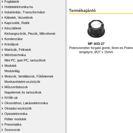
Foglalatok
Hobbielektronika.hu
Termékajánló
Induktivitás, Transzformátor
Kábelek, Vezetékek
Kapcsolók, Relék
Készülékek
Kishangszórók, Piezók, Mikrofonok
Kondenzátor
MF-A03-27
Kristályok
Potenciométer forgató gomb, 6mm-es
Poten
Matricák, Feliratok
tengelyre, Ø27 x 15mm
Méréstechnika
Mini PC, ipari PC, tartozékok
Modulok
Modulvilág
Motorok, Ventilátorok, Fűtőelemek
Munkavédelmi eszközök
Műszerdobozok
Napelemek és tartozékok
NYÁK-ok
Okosotthon, Lakáselektronika
Oktatási eszközök
Optoelektronika
Peltier modulok
Pneumatika
Szenzorok