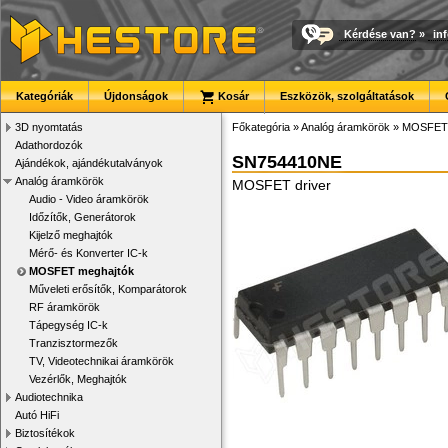
Kérdése van?
»
in
Kategóriák
Újdonságok
Kosár
Eszközök, szolgáltatások
3D nyomtatás
Főkategória
»
Analóg áramkörök
»
MOSFET 
Adathordozók
SN754410NE
Ajándékok, ajándékutalványok
Analóg áramkörök
MOSFET driver
Audio - Video áramkörök
Időzítők, Generátorok
Kijelző meghajtók
Mérő- és Konverter IC-k
MOSFET meghajtók
Műveleti erősítők, Komparátorok
RF áramkörök
Tápegység IC-k
Tranzisztormezők
TV, Videotechnikai áramkörök
Vezérlők, Meghajtók
Audiotechnika
Autó HiFi
Biztosítékok