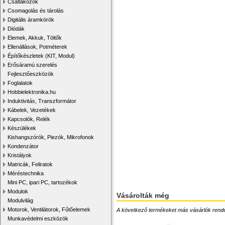
Csatlakozók
Csomagolás és tárolás
Digitális áramkörök
Diódák
Elemek, Akkuk, Töltők
Ellenállások, Potméterek
Építőkészletek (KIT, Modul)
Erősáramú szerelés
Fejlesztőeszközök
Foglalatok
Hobbielektronika.hu
Induktivitás, Transzformátor
Kábelek, Vezetékek
Kapcsolók, Relék
Készülékek
Kishangszórók, Piezók, Mikrofonok
Kondenzátor
Kristályok
Matricák, Feliratok
Méréstechnika
Mini PC, ipari PC, tartozékok
Modulok
Vásárolták még
Modulvilág
Motorok, Ventilátorok, Fűtőelemek
A következő termékeket más vásárlók rendelték
Munkavédelmi eszközök