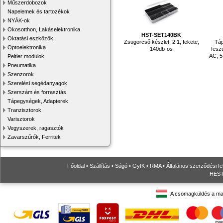
Műszerdobozok
Napelemek és tartozékok
NYÁK-ok
Okosotthon, Lakáselektronika
HST-SET140BK
Oktatási eszközök
Zsugorcső készlet, 2:1, fekete,
Táp
Optoelektronika
140db-os
fesz
AC, 5
Peltier modulok
Pneumatika
Szenzorok
Szerelési segédanyagok
Szerszám és forrasztás
Tápegységek, Adapterek
Tranzisztorok
Varisztorok
Vegyszerek, ragasztók
Zavarszűrők, Ferritek
Főoldal
•
Szállítás
•
Súgó
•
GyIK
•
RMA
•
Általános szerződési fe
HESTO
A csomagküldés a ma