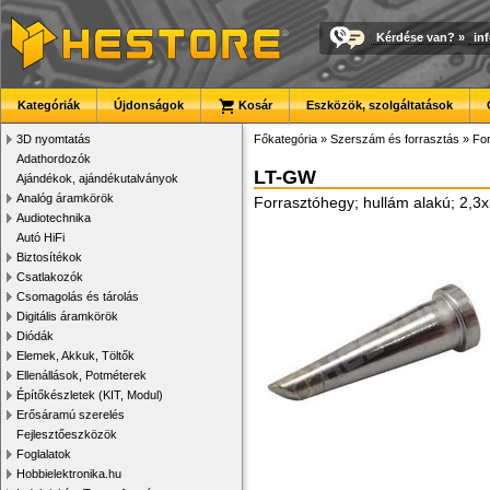
Kérdése van?
»
in
Kategóriák
Újdonságok
Kosár
Eszközök, szolgáltatások
3D nyomtatás
Főkategória
»
Szerszám és forrasztás
»
For
Adathordozók
LT-GW
Ajándékok, ajándékutalványok
Analóg áramkörök
Forrasztóhegy; hullám alakú; 2,
Audiotechnika
Autó HiFi
Biztosítékok
Csatlakozók
Csomagolás és tárolás
Digitális áramkörök
Diódák
Elemek, Akkuk, Töltők
Ellenállások, Potméterek
Építőkészletek (KIT, Modul)
Erősáramú szerelés
Fejlesztőeszközök
Foglalatok
Hobbielektronika.hu