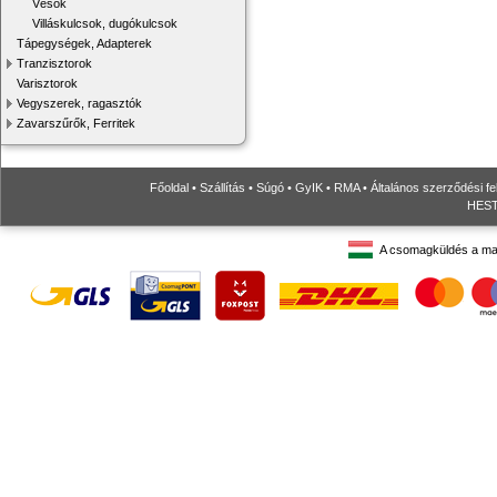
Vésők
Villáskulcsok, dugókulcsok
Tápegységek, Adapterek
Tranzisztorok
Varisztorok
Vegyszerek, ragasztók
Zavarszűrők, Ferritek
Főoldal
•
Szállítás
•
Súgó
•
GyIK
•
RMA
•
Általános szerződési fe
HESTO
A csomagküldés a ma