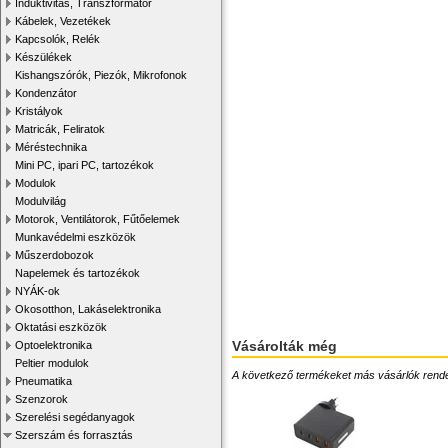
Induktivitás, Transzformátor
Kábelek, Vezetékek
Kapcsolók, Relék
Készülékek
Kishangszórók, Piezók, Mikrofonok
Kondenzátor
Kristályok
Matricák, Feliratok
Méréstechnika
Mini PC, ipari PC, tartozékok
Modulok
Modulvilág
Motorok, Ventilátorok, Fűtőelemek
Munkavédelmi eszközök
Műszerdobozok
Napelemek és tartozékok
NYÁK-ok
Okosotthon, Lakáselektronika
Oktatási eszközök
Vásárolták még
Optoelektronika
Peltier modulok
A következő termékeket más vásárlók rendelték
Pneumatika
Szenzorok
Szerelési segédanyagok
Szerszám és forrasztás