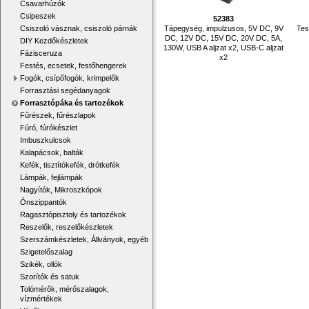
Csavarhúzók
Csipeszek
52383
Tápegység, impulzusos, 5V DC, 9V
Tes
Csiszoló vásznak, csiszoló párnák
DC, 12V DC, 15V DC, 20V DC, 5A,
DIY Kezdőkészletek
130W, USB A aljzat x2, USB-C aljzat
Fázisceruza
x2
Festés, ecsetek, festőhengerek
Fogók, csípőfogók, krimpelők
Forrasztási segédanyagok
Forrasztópáka és tartozékok
Fűrészek, fűrészlapok
Fúró, fúrókészlet
Imbuszkulcsok
Kalapácsok, balták
Kefék, tisztítókefék, drótkefék
Lámpák, fejlámpák
Nagyítók, Mikroszkópok
Ónszippantók
Ragasztópisztoly és tartozékok
Reszelők, reszelőkészletek
Szerszámkészletek, Állványok, egyéb
Szigetelőszalag
Szikék, ollók
Szorítók és satuk
Tolómérők, mérőszalagok,
vízmértékek