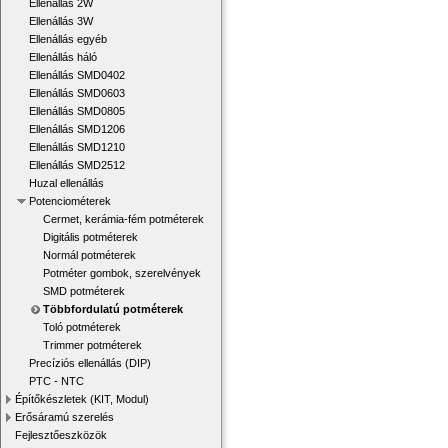
Ellenállás 2W
Ellenállás 3W
Ellenállás egyéb
Ellenállás háló
Ellenállás SMD0402
Ellenállás SMD0603
Ellenállás SMD0805
Ellenállás SMD1206
Ellenállás SMD1210
Ellenállás SMD2512
Huzal ellenállás
Potenciométerek
Cermet, kerámia-fém potméterek
Digitális potméterek
Normál potméterek
Potméter gombok, szerelvények
SMD potméterek
Többfordulatú potméterek
Toló potméterek
Trimmer potméterek
Precíziós ellenállás (DIP)
PTC - NTC
Építőkészletek (KIT, Modul)
Erősáramú szerelés
Fejlesztőeszközök