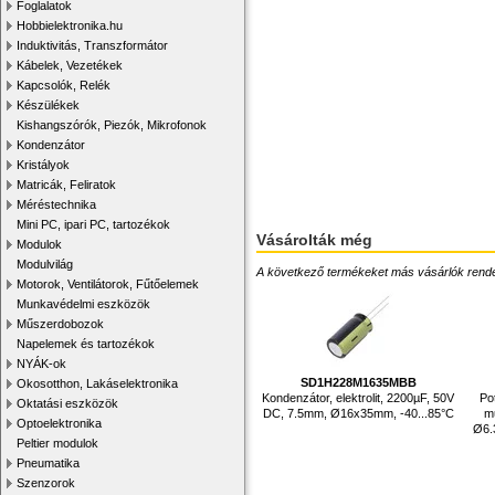
Foglalatok
Hobbielektronika.hu
Induktivitás, Transzformátor
Kábelek, Vezetékek
Kapcsolók, Relék
Készülékek
Kishangszórók, Piezók, Mikrofonok
Kondenzátor
Kristályok
Matricák, Feliratok
Méréstechnika
Mini PC, ipari PC, tartozékok
Vásárolták még
Modulok
Modulvilág
A következő termékeket más vásárlók rendelték
Motorok, Ventilátorok, Fűtőelemek
Munkavédelmi eszközök
Műszerdobozok
Napelemek és tartozékok
NYÁK-ok
SD1H228M1635MBB
Okosotthon, Lakáselektronika
Kondenzátor, elektrolit, 2200µF, 50V
Po
Oktatási eszközök
DC, 7.5mm, Ø16x35mm, -40...85°C
m
Optoelektronika
Ø6.
Peltier modulok
Pneumatika
Szenzorok