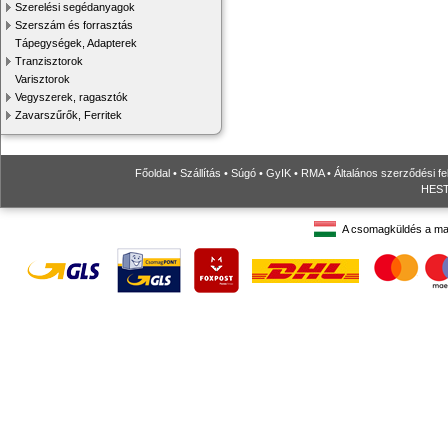
Szerelési segédanyagok
Szerszám és forrasztás
Tápegységek, Adapterek
Tranzisztorok
Varisztorok
Vegyszerek, ragasztók
Zavarszűrők, Ferritek
Főoldal
•
Szállítás
•
Súgó
•
GyIK
•
RMA
•
Általános szerződési fe
HESTO
A csomagküldés a ma