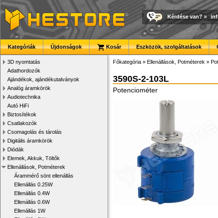
Kérdése van?
»
in
Kategóriák
Újdonságok
Kosár
Eszközök, szolgáltatások
3D nyomtatás
Főkategória
»
Ellenállások, Potméterek
»
Po
Adathordozók
3590S-2-103L
Ajándékok, ajándékutalványok
Analóg áramkörök
Potenciométer
Audiotechnika
Autó HiFi
Biztosítékok
Csatlakozók
Csomagolás és tárolás
Digitális áramkörök
Diódák
Elemek, Akkuk, Töltők
Ellenállások, Potméterek
Árammérő sönt ellenállás
Ellenállás 0.25W
Ellenállás 0.4W
Ellenállás 0.6W
Ellenállás 1W